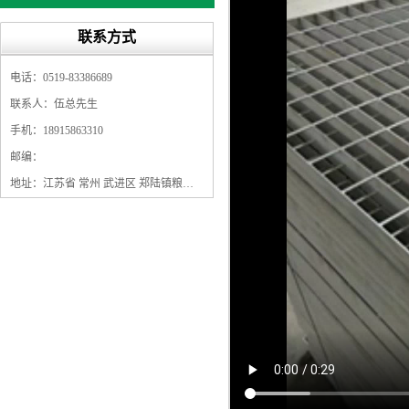
联系方式
电话：0519-83386689
联系人：伍总先生
手机：18915863310
邮编：
地址：江苏省 常州 武进区 郑陆镇粮庄桥村