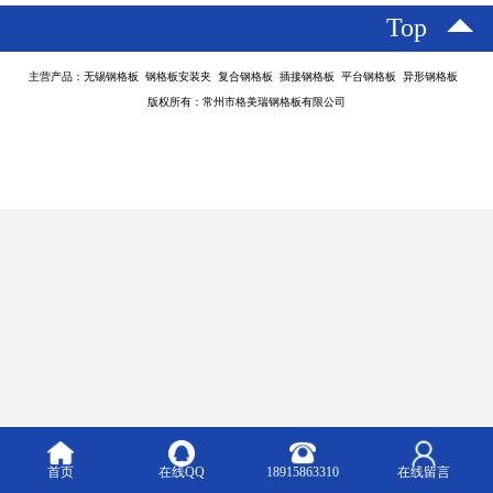
Top
主营产品：无锡钢格板 钢格板安装夹 复合钢格板 插接钢格板 平台钢格板 异形钢格板
版权所有：常州市格美瑞钢格板有限公司
首页
在线QQ
18915863310
在线留言