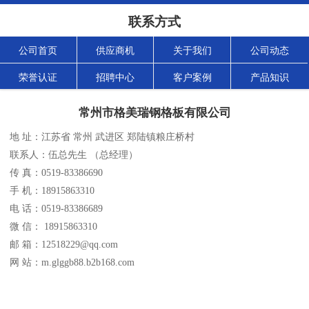
联系方式
公司首页
供应商机
关于我们
公司动态
荣誉认证
招聘中心
客户案例
产品知识
常州市格美瑞钢格板有限公司
地 址：江苏省 常州 武进区 郑陆镇粮庄桥村
联系人：伍总先生 （总经理）
传 真：0519-83386690
手 机：18915863310
电 话：0519-83386689
微 信： 18915863310
邮 箱：12518229@qq.com
网 站：m.glggb88.b2b168.com