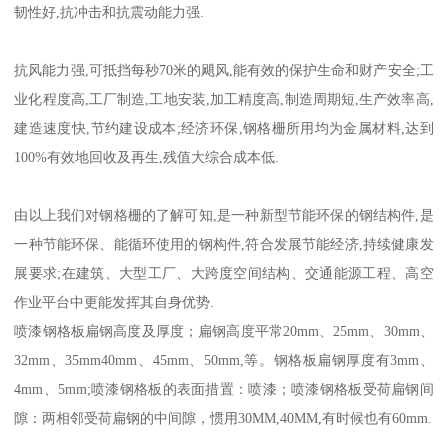
韧性好,抗冲击和抗震动能力强.
抗风能力强,可抵挡每秒70米的飓风,能有效的保护生命和财产安全;工
业化程度高,工厂制造,工地安装,加工精度高,制造周期短,生产效率高,
建造速度快,节约建设成本;经济环保,钢格栅所用均为金属材料,达到
100%有效地回收及再生,残值大综合成本低.
由以上我们对钢格栅的了解可知,是一种新型节能环保的钢结构件,是
一种节能环保、能循环使用的钢构件,符合发展节能经济,持续健康发
展要求;在建筑、大型工厂、大跨度空间结构、交通能源工程、高空
作业平台中更能发挥其自身优势.
喷漆钢格板扁钢高度及厚度；扁钢高度平常20mm、25mm、30mm、
32mm、35mm40mm、45mm、50mm,等。钢格板扁钢厚度有3mm、
4mm、5mm;喷漆钢格板的表面措置：喷漆；喷漆钢格板受荷扁钢间
隙：两相邻受荷扁钢的中间隙，惯用30MM,40MM,有时候也有60mm.