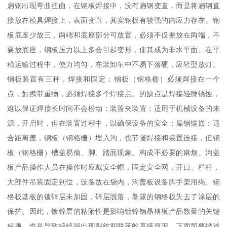
扁钢出现弯曲扭曲，在钢板焊接中，没有扁钢变直，而是将扁钢直
接放在模具焊接上，表面变直，其实钢板有较强的内应力存在。钢
板底座少放三，两端和底座部分可放置，必须不仅要放在两端，不
要放底座，钢板压力以上多会引起变形，使其成为非水平面。在平
稳运输过程中，使力均匀，在装卸车中不易下落硬，应轻型放灯。
钢板装置有三种，焊接和固定：钢板（钢格栅）必须焊接在一个
点，如携带重物，必须焊接多个焊接点。的缺点是焊接轻微锈蚀，
难以保证焊接长时间不会松动；装置夹装置：适用于机械设备的来
源，开启时，但在装置过程中，以确保设备的安全；扁钢镶嵌：适
合距离盖，钢板（钢格栅）埋入沟，也节省焊接和装置连接，但钢
板（钢格栅）槽盖易偷、脚、踏面现象。构成不必要的麻烦。沟盖
板产品操作人员在操作时应戴安全帽，固定安全网，开口、栏杆，
大部件吊装固定到位，设备放在袋内，沟盖板设备脚手架用绳。钢
格板基板的镀锌层未加固，锌层脱落，暴露的钢格板失去了涂层的
保护。因此，镀锌层的粘附性是影响镀锌钢晶格板产品数量的关键
标题，也是导致镀锌层出现裂纹和脱落的直接原因。下面简要描述