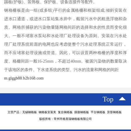
踢板(护板)、装饰板、保护板、设备连接件等配件。
钢格栅板是由一组(或多组)平行的金属格栅和框架组成;倾斜安装在
进水口通道，或进水口泵站集水井中，截留污水中的粗悬浮物和杂
质。网格所捕获的污染物量随网格间距的选择和水的性质而变化很
大。一般不堵塞水泵站和水处理厂处理设备为原则。安装在污水处
理厂处理系统前面的电网也应考虑使整个污水处理系统正常运行，
而不应堵塞处理设施或管道。因此，可以设置两种格栅的厚度和厚
度。格栅间距一般16-25mm，不超过40mm。被困污染物的数量取决
于该地区的条件、下水道系统的类型、污水的流量和网格的间距
m.glggb88.b2b168.com
Top
主营产品：无锡钢格板 钢格板安装夹 复合钢格板 插接钢格板 平台钢格板 异形钢格板
版权所有：常州市格美瑞钢格板有限公司