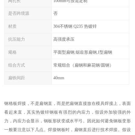
网孔长
100mm可按需定制
是否跨境源
否
材质
304不锈钢 Q235 热镀锌
抗压能力
高强度承压
规格
平面型扁钢,锯齿形扁钢,I型扁钢
组合方式
常规组合（扁钢和麻花钢/圆钢）
扁铁间距
40mm
钢格板焊接，不是扁钢直，而是把扁钢直接放在模具焊接上，表面
看起来直，其实热镀锌钢板有强烈的内应力，假设外加较强的外
力，内应力会显示，钢板形状变成水平弓。因此如何避免钢板变形
一般要注意以下几点。焊接钢板时，扁钢直后进行技术焊接。假设