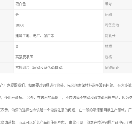
银白色
编号
是
运输
10000
可售卖地
建筑工地、电厂、船厂等
网孔长
否
材质
高强度承压
规格
常规组合（扁钢和麻花钢/圆钢）
扁铁间距
生产厂家提醒我们，如果要对钢栅进行涂装，先必须确保材料选择没有问题。 在大多
，使用寿命短。 另外，在选材的基础上，不应选择不锈钢和镀锌钢格栅产品，因为这
家表示，油漆的选择也应该是一个需要注意的问题，在一般的喷漆钢网板生产领域，厂
抗腐蚀系数，而且可以延长产品的使用寿命。 由此可见，漆器在喷涂钢栅产品中起了