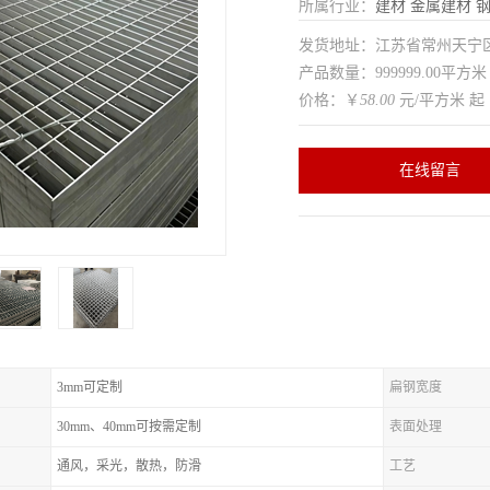
所属行业：
建材
金属建材
发货地址：江苏省常州天
产品数量：999999.00平方米
价格：￥
58.00
元/平方米 起
在线留言
3mm可定制
扁钢宽度
30mm、40mm可按需定制
表面处理
通风，采光，散热，防滑
工艺