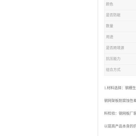
颜色
复合钢格板
是否防砸
热浸锌钢格板
数量
钢格板厂家
用途
热镀锌钢格板
是否跨境源
抗压能力
江苏钢格板
组合方式
浙江钢格板
山东钢格板
1.材料选择：钢栅
福建钢格板
钢网架板耐腐蚀性差
安徽钢格板
料检验：钢网板厂
河南钢格板
以提高产品本身的
陕西钢格板