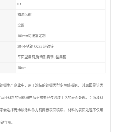
03
物流运输
全国
100mm可按需定制
304不锈钢 Q235 热镀锌
平面型扁钢,锯齿形扁钢,I型扁钢
40mm
数钢栅生产企业中，用于涂装的钢栅类型多为低碳钢。 其原因是该类
两种材料的钢格栅产品不需要经过涂装工艺的表面处理。 2.油漆材
家会选择丙烯酸涂料作为钢网板表面喷漆。 材料的表面处理不仅可
关键作用。