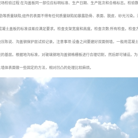
现场检验过程:在沟盖板同一部位应标明标准、生产日期、生产批次和合格标志。检验数
行肋等质量缺陷;组件的表面不得有任何质量缺陷如暴露肋骨、表面、脱皮、砂光污染
混凝土盖板的标准误差应满足要求。检查支架宽度和高度。检查次数:所有检查。检查
块压陈说、沟盖钢保护层试验记录。注意事项:设备之间要建好双面侧墙，一般用混凝
重的基层。根据地沟标准，对玻璃钢地沟盖钢格栅板进行合理切割，然后即可铺设。为
土墙体表面做一些固定的方法，相对凹凸的处理比较麻烦。