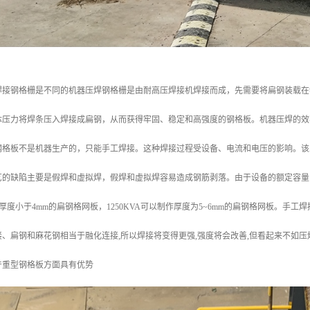
焊接钢格栅是不同的机器压焊钢格栅是由耐高压焊接机焊接而成，先需要将扁钢装载在
体压力将焊条压入焊接成扁钢，从而获得牢固、稳定和高强度的钢格板。机器压焊的效率
钢格板不是机器生产的，只能手工焊接。这种焊接过程受设备、电流和电压的影响。该
艺的缺陷主要是假焊和虚拟焊，假焊和虚拟焊容易造成钢筋剥落。由于设备的额定容量
制作厚度小于4mm的扁钢格网板，1250KVA可以制作厚度为5~6mm的扁钢格网板。手
、扁钢和麻花钢相当于融化连接,所以焊接将变得更强,强度将会改善,但看起来不如
产重型钢格板方面具有优势