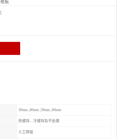
钢格板
宁区
30mm ,40mm ,50mm ,60mm
热镀锌、冷镀锌及不处理
人工焊接