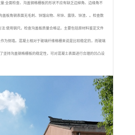
量:全面检查、沟盖钢格栅板的形状不应有缺乏边掉角、边缘角不
。沟盖板角钢表面无毛刺、锌馏出物、吊锌、露铁、锌渣、。检查数
方法:使用钢尺。检查沟盖板质量合格证。主要包括原材料鉴定文件
土作为侧墙。混凝土相对于玻璃纤维格栅来说是比较稳定的，而玻璃
了坚持沟盖钢格栅板的稳定性，可对混凝土表面进行合理的凹凸设