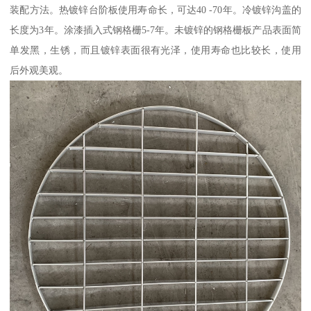
装配方法。热镀锌台阶板使用寿命长，可达40 -70年。冷镀锌沟盖的
长度为3年。涂漆插入式钢格栅5-7年。未镀锌的钢格栅板产品表面简
单发黑，生锈，而且镀锌表面很有光泽，使用寿命也比较长，使用
后外观美观。