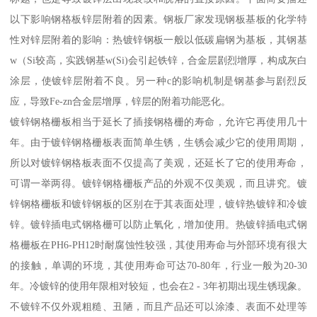
以下影响钢格板锌层附着的因素。钢板厂家发现钢板基板的化学特
性对锌层附着的影响：热镀锌钢板一般以低碳扁钢为基板，其钢基
w（Si较高，实践钢基w(Si)会引起铁锌，合金层剧烈增厚，构成灰白
涂层，使镀锌层附着不良。另一种c的影响机制是钢基参与剧烈反
应，导致Fe-zn合金层增厚，锌层的附着功能恶化。
镀锌钢格栅板相当于延长了插接钢格栅的寿命，允许它再使用几十
年。由于镀锌钢格栅板表面简单生锈，生锈会减少它的使用周期，
所以对镀锌钢格板表面不仅提高了美观，还延长了它的使用寿命，
可谓一举两得。镀锌钢格栅板产品的外观不仅美观，而且讲究。镀
锌钢格栅板和镀锌钢板的区别在于其表面处理，镀锌热镀锌和冷镀
锌。镀锌插电式钢格栅可以防止氧化，增加使用。热镀锌插电式钢
格栅板在PH6-PH12时耐腐蚀性较强，其使用寿命与外部环境有很大
的接触，单调的环境，其使用寿命可达70-80年，行业一般为20-30
年。冷镀锌的使用年限相对较短，也会在2 - 3年初期出现生锈现象。
不镀锌不仅外观粗糙、丑陋，而且产品还可以涂漆、表面不处理等