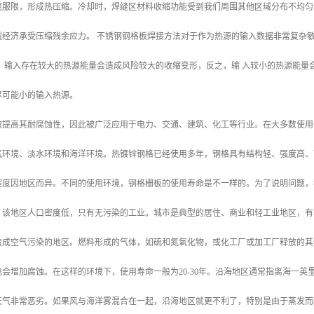
屈服限，形成热压缩。冷却时，焊缝区材料收缩功能受到我们周围其他区域分布不均匀
域经济承受压缩残余应力。 不锈钢钢格板焊接方法对于作为热源的输入数据非常复杂
。 输入存在较大的热源能量会造成风险较大的收缩变形，反之，输 入较小的热源能
尽可能小的输入热源。
效提高其耐腐蚀性，因此被广泛应用于电力、交通、建筑、化工等行业。在大多数使用
气环境、淡水环境和海洋环境。热镀锌钢格已经使用多年，钢格具有结构轻、强度高、
程度因地区而异。不同的使用环境，钢格栅板的使用寿命是不一样的。为了说明问题，
。该地区人口密度低，只有无污染的工业。城市是典型的居住、商业和轻工业地区，有
造成空气污染的地区。燃料形成的气体，如硫和氮氧化物，或化工厂或加工厂释放的其
会增加腐蚀。在这样的环境下，使用寿命一般为20-30年。沿海地区通常指离海一
天气非常恶劣。如果风与海洋雾混合在一起，沿海地区就更不利了，特别是由于蒸发而