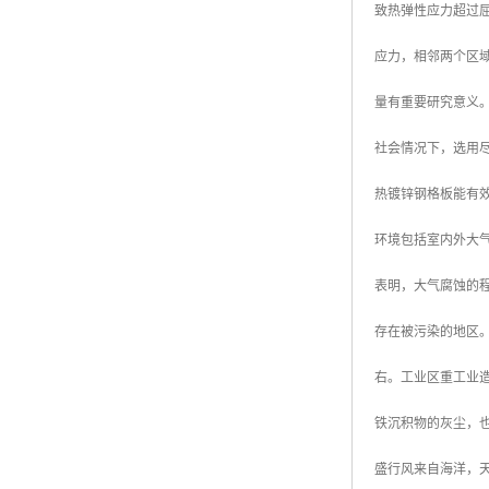
致热弹性应力超过
广东钢格板
应力，相邻两个区
广西钢格板
量有重要研究意义
云南钢格板
社会情况下，选用
湖南钢格板
热镀锌钢格板能有
湖北钢格板
环境包括室内外大
江西钢格板
表明，大气腐蚀的
山西钢格板
存在被污染的地区
上海钢格板
右。工业区重工业
南京钢格板
铁沉积物的灰尘，也
苏州钢格板
盛行风来自海洋，