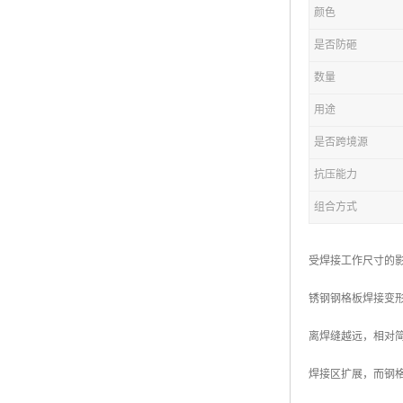
颜色
复合钢格板
是否防砸
热浸锌钢格板
数量
钢格板厂家
用途
热镀锌钢格板
是否跨境源
抗压能力
江苏钢格板
组合方式
浙江钢格板
山东钢格板
受焊接工作尺寸的
福建钢格板
锈钢钢格板焊接变
安徽钢格板
离焊缝越远，相对
河南钢格板
焊接区扩展，而钢
陕西钢格板