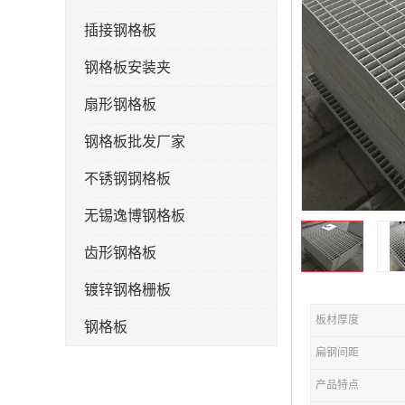
插接钢格板
钢格板安装夹
扇形钢格板
钢格板批发厂家
不锈钢钢格板
无锡逸博钢格板
齿形钢格板
镀锌钢格栅板
板材厚度
钢格板
扁钢间距
钢格栅板
产品特点
水沟盖板