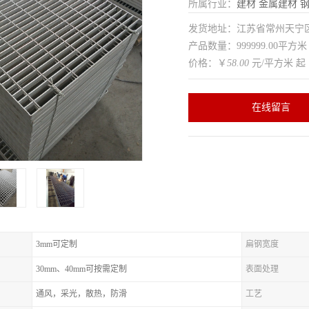
所属行业：
建材
金属建材
发货地址：江苏省常州天
产品数量：999999.00平方米
价格：￥
58.00
元/平方米 起
在线留言
3mm可定制
扁钢宽度
30mm、40mm可按需定制
表面处理
通风，采光，散热，防滑
工艺