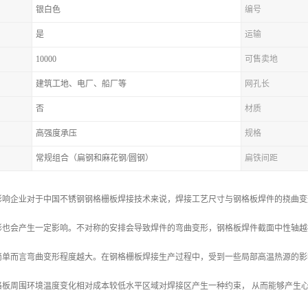
银白色
编号
是
运输
10000
可售卖地
建筑工地、电厂、船厂等
网孔长
否
材质
高强度承压
规格
常规组合（扁钢和麻花钢/圆钢）
扁铁间距
影响企业对于中国不锈钢钢格栅板焊接技术来说，焊接工艺尺寸与钢格板焊件的挠曲变
形也会产生一定影响。不对称的安排会导致焊件的弯曲变形，钢格板焊件截面中性轴越
简单而言弯曲变形程度越大。在钢格栅板焊接生产过程中，受到一些局部高温热源的影
格板周围环境温度变化相对成本较低水平区域对焊接区产生一种约束， 从而能够产生