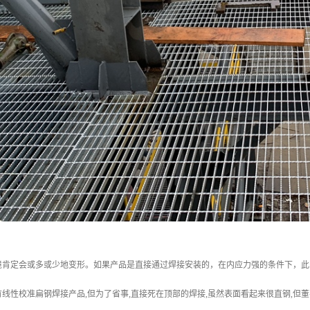
境肯定会或多或少地变形。如果产品是直接通过焊接安装的，在内应力强的条件下，此
线性校准扁钢焊接产品,但为了省事,直接死在顶部的焊接,虽然表面看起来很直钢,但