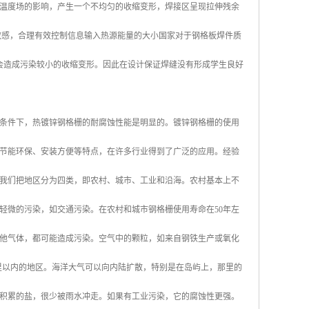
温度场的影响，产生一个不均匀的收缩变形，焊接区呈现拉伸残余
敏感，合理有效控制信息输入热源能量的大小国家对于钢格板焊件质
量会造成污染较小的收缩变形。因此在设计保证焊缝没有形成学生良好
条件下，热镀锌钢格栅的耐腐蚀性能是明显的。镀锌钢格栅的使用
节能环保、安装方便等特点，在许多行业得到了广泛的应用。经验
我们把地区分为四类，即农村、城市、工业和沿海。农村基本上不
轻微的污染，如交通污染。在农村和城市钢格栅使用寿命在50年左
他气体，都可能造成污染。空气中的颗粒，如来自钢铁生产或氧化
英里以内的地区。海洋大气可以向内陆扩散，特别是在岛屿上，那里的
积累的盐，很少被雨水冲走。如果有工业污染，它的腐蚀性更强。