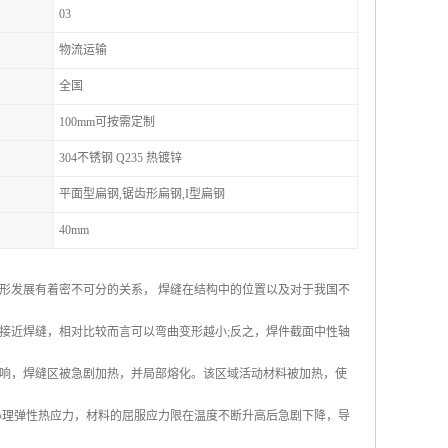
03
物流运输
全国
100mm可按需定制
304不锈钢 Q235 热镀锌
平面型扁钢,锯齿形扁钢,I型扁钢
40mm
形发展有着密不可分的关系， 焊缝在结构中的位置以及对于我国不
接近焊缝，相对比较而言可以弯曲变形越小;反之，焊件截面中性轴
响，焊缝区被急剧加热，并局部熔化。该区域活动材料被加热，使
心理弹性热应力，材料的屈服应力限在温度不断升高后急剧下降，导