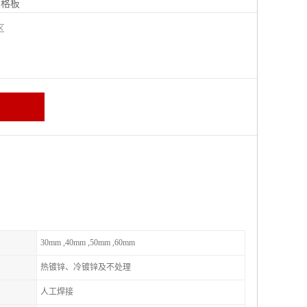
钢格板
宁区
30mm ,40mm ,50mm ,60mm
热镀锌、冷镀锌及不处理
人工焊接