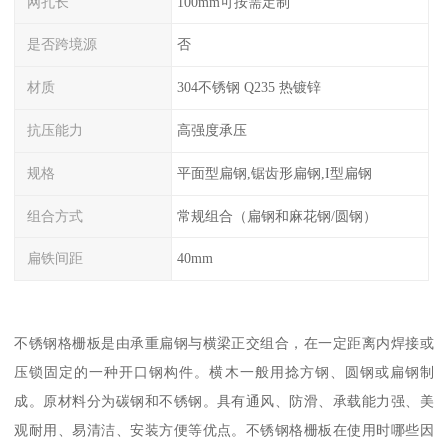
网孔长
100mm可按需定制
是否跨境源
否
材质
304不锈钢 Q235 热镀锌
抗压能力
高强度承压
规格
平面型扁钢,锯齿形扁钢,I型扁钢
组合方式
常规组合（扁钢和麻花钢/圆钢）
扁铁间距
40mm
不锈钢格栅板是由承重扁钢与横梁正交组合，在一定距离内焊接或
压锁固定的一种开口钢构件。横木一般用捻方钢、圆钢或扁钢制
成。原材料分为碳钢和不锈钢。具有通风、防滑、承载能力强、美
观耐用、易清洁、安装方便等优点。不锈钢格栅板在使用时哪些因