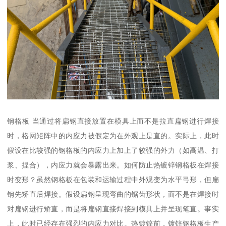
钢格板 当通过将扁钢直接放置在模具上而不是拉直扁钢进行焊接
时，格网矩阵中的内应力被假定为在外观上是直的。实际上，此时
假设在比较强的钢格板的内应力上加上了较强的外力（如高温、打
浆、捏合），内应力就会暴露出来。如何防止热镀锌钢格板在焊接
时变形？虽然钢格板在包装和运输过程中外观变为水平弓形，但扁
钢先矫直后焊接。假设扁钢呈现弯曲的锯齿形状，而不是在焊接时
对扁钢进行矫直，而是将扁钢直接焊接到模具上并呈现笔直。事实
上，此时已经存在强烈的内应力对比。热镀锌前，镀锌钢格板生产