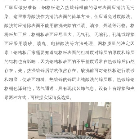
厂家应做好准备：钢格板进入热镀锌槽前的母材表面应清洁无污
染。这里推荐酸洗作为清洁表面的简单方法，但应避免过度酸洗。
酸洗前应清除表面不能用酸洗去除的油渍、油漆、焊渣等污物。格
栅板加工后，格栅板表面应尽量大，无气孔、无缩孔，孔缝或焊接
面应采用喷砂、喷丸、电解酸洗等方法处理。网格质量的决定因
素！钢格板厂家需要知道钢格板表面的粗糙度对锌层的厚度和锌层
的结构也有影响，因为钢格板表面的不平整度通常在热镀锌后仍然
存在，先，热浸镀锌后结构依然存在。酸洗前可对钢格板进行喷砂
和粗磨，使表面粗糙。热镀锌的锌层比纯酸洗的锌层厚。热镀锌钢
格栅色泽鲜艳，透气通透，具有现代装饰气息。设备上有焊接和夹
紧两种方式，可根据实际情况选择。