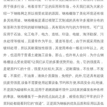
用于很多行业，有着非常广泛的应用和市场，今天我们就为大家介
绍一下钢格网之所以很受欢迎的原因。钢格栅除了美化环境还有很
多其他用途。钢格栅板是通过模塑工艺制成的具有许多规律分布的
矩形和方形空间的镀锌钢制品，具有双向均匀的力学特性。可广泛
应用于石油、化工电子、电力、造纸、印染、电镀、海洋勘探、污
水处理等领域，且通常作为平台、通道等形式，由于外观采用热浸
镀锌处理，所以其耐腐蚀性很强，其使用寿命一般在10年以上。此
外，也适用于普通土建施工设备。那么，也许有人会问，为什么钢
格栅这么受欢迎呢?让我们从它的多重优势开始。先，它的强度高，
是硬质PVC的十倍，强度大比铝大;其次，还耐腐蚀，不生锈，不发
霉，不腐烂，不油漆，液体介质腐蚀，免维护。此外,它还具有超级
抗疲劳强度,设备不需要使用起重设备,节约和方便,和高安全:闷,绝缘,
不是因为磕碰和火花,适用于易燃易爆环境中,以结束的爆发各种各样
的事故。钢格栅集于一身的优点如此之多，难怪在我们平常的日子
里到处都能看到它的“痕迹”。正是因为钢板的优良品质和应用以及低