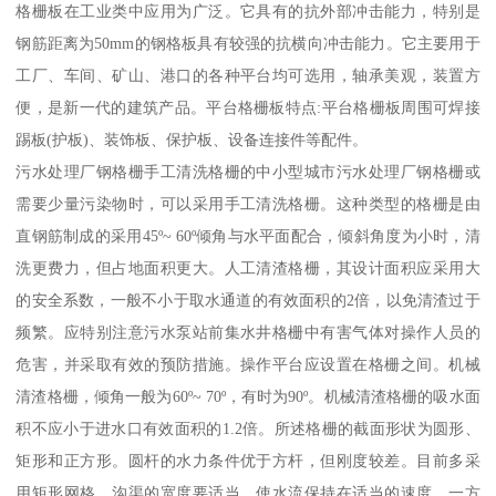
格栅板在工业类中应用为广泛。它具有的抗外部冲击能力，特别是
钢筋距离为50mm的钢格板具有较强的抗横向冲击能力。它主要用于
工厂、车间、矿山、港口的各种平台均可选用，轴承美观，装置方
便，是新一代的建筑产品。平台格栅板特点:平台格栅板周围可焊接
踢板(护板)、装饰板、保护板、设备连接件等配件。
污水处理厂钢格栅手工清洗格栅的中小型城市污水处理厂钢格栅或
需要少量污染物时，可以采用手工清洗格栅。这种类型的格栅是由
直钢筋制成的采用45º~ 60º倾角与水平面配合，倾斜角度为小时，清
洗更费力，但占地面积更大。人工清渣格栅，其设计面积应采用大
的安全系数，一般不小于取水通道的有效面积的2倍，以免清渣过于
频繁。应特别注意污水泵站前集水井格栅中有害气体对操作人员的
危害，并采取有效的预防措施。操作平台应设置在格栅之间。机械
清渣格栅，倾角一般为60º~ 70º，有时为90º。机械清渣格栅的吸水面
积不应小于进水口有效面积的1.2倍。所述格栅的截面形状为圆形、
矩形和正方形。圆杆的水力条件优于方杆，但刚度较差。目前多采
用矩形网格。沟渠的宽度要适当，使水流保持在适当的速度，一方