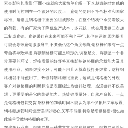
素会影响其质量?下面小编就给大家简单介绍一下:包括扁钢对角线的
使用时间控制在一个很好的尺度上，扁钢的使用不符合标准和国家
标准。扁钢是钢格栅中重要的组成部分，在整个结构中承受着较大
的荷载。有的厂家为了降低生产成本，多花钱，就会用废钢二次加
工制成扁钢。扁钢采购在未来可能不完全平行,其他在运输,因为提升
可能会导致扁钢微微弯曲,不要低估这个角度弯曲,钢格栅如果有一点
弯曲将导致焊接,焊接钢格栅可能是畸形的,调整是次。焊接是一个非
常重要的环节，焊接质量的好坏将直接影响钢格栅的承载能力及其
使用寿命。如果焊接不好，可能不用几天就直接打开焊接，这样钢
格栅就不能使用了。热镀锌钢格栅很重要，这就是钢格栅的外观，
客户对钢格栅的判断标准是表面经过热镀锌处理。热浸镀锌不仅美
观，更重要的是它的防锈能力。热镀锌质量好，自然寿命长。一点
是钢格栅包装交货,钢格栅的加载时间不能认为厚不仅损坏叉车放置,
钢格栅加载时间也应该掉以轻心,叉车不能接,特别是细钢格栅相比,如
此简单导致钢格栅的变形。
在建筑行业中，钢格网是一种非常常见的建筑材料，钢格网可以应