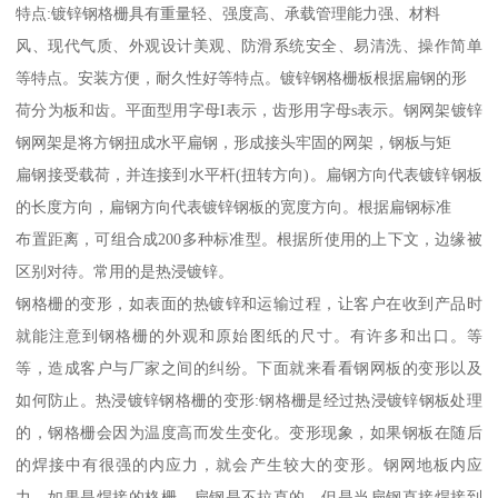
特点:镀锌钢格栅具有重量轻、强度高、承载管理能力强、材料
风、现代气质、外观设计美观、防滑系统安全、易清洗、操作简单
等特点。安装方便，耐久性好等特点。镀锌钢格栅板根据扁钢的形
荷分为板和齿。平面型用字母I表示，齿形用字母s表示。钢网架镀锌
钢网架是将方钢扭成水平扁钢，形成接头牢固的网架，钢板与矩
扁钢接受载荷，并连接到水平杆(扭转方向)。扁钢方向代表镀锌钢板
的长度方向，扁钢方向代表镀锌钢板的宽度方向。根据扁钢标准
布置距离，可组合成200多种标准型。根据所使用的上下文，边缘被
区别对待。常用的是热浸镀锌。
钢格栅的变形，如表面的热镀锌和运输过程，让客户在收到产品时
就能注意到钢格栅的外观和原始图纸的尺寸。有许多和出口。等
等，造成客户与厂家之间的纠纷。下面就来看看钢网板的变形以及
如何防止。热浸镀锌钢格栅的变形:钢格栅是经过热浸镀锌钢板处理
的，钢格栅会因为温度高而发生变化。变形现象，如果钢板在随后
的焊接中有很强的内应力，就会产生较大的变形。钢网地板内应
力。如果是焊接的格栅，扁钢是不拉直的，但是当扁钢直接焊接到