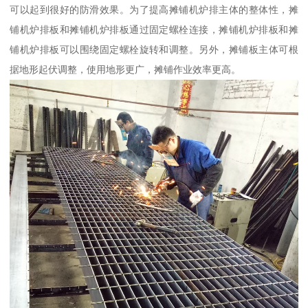
可以起到很好的防滑效果。为了提高摊铺机炉排主体的整体性，摊
铺机炉排板和摊铺机炉排板通过固定螺栓连接，摊铺机炉排板和摊
铺机炉排板可以围绕固定螺栓旋转和调整。另外，摊铺板主体可根
据地形起伏调整，使用地形更广，摊铺作业效率更高。