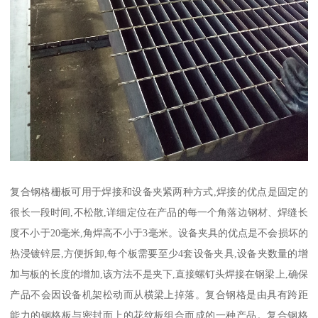
复合钢格栅板可用于焊接和设备夹紧两种方式,焊接的优点是固定的
很长一段时间,不松散,详细定位在产品的每一个角落边钢材、焊缝长
度不小于20毫米,角焊高不小于3毫米。设备夹具的优点是不会损坏的
热浸镀锌层,方便拆卸,每个板需要至少4套设备夹具,设备夹数量的增
加与板的长度的增加,该方法不是夹下,直接螺钉头焊接在钢梁上,确保
产品不会因设备机架松动而从横梁上掉落。复合钢格是由具有跨距
能力的钢格板与密封面上的花纹板组合而成的一种产品。复合钢格