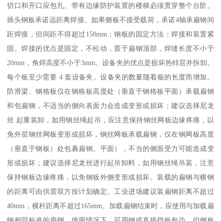
切口和开口应包扎。带有边缘防护装置的楼梯必须贯穿整个台阶。
插头钢板承诺远距离焊接。如果侧板不接受载荷，承诺4轴承扁钢间
距焊接，但间距不得超过150mm；钢板的固定方法：焊接和装置紧
固。焊接的优点是固定，不松动，置于扁钢顶部，焊缝长度不小于
20mm，角焊高度不小于3mm。设备夹的优点是损坏热锌层并拆卸。
每个板至少需要 4 套设备夹。设备夹的数量随着板的长度而增加。
防滑梁、钢格板仅在钢格板高度处（垂直于钢格板平面）承载扁钢
和包扁钢，不适当的侧向表面力会造成变形或损坏；建议选择尼龙
丝 起重装卸，如用钢丝绳起吊，应注意保持钢丝网板边缘疼痛，以
免外层钢丝网板变形或损坏，钢丝网板承载扁钢，仅在钢网板高度
（垂直于钢板）处包裹扁钢。平面），不当的侧面受力可能造成变
形或损坏；建议选择尼龙丝进行起吊卸料，如用钢丝绳吊装，注意
保持钢板边缘疼痛，以免钢板外侧变形或损坏。装载的扁钢与横钢
的距离可由供需双方按计划确定。工业进场建议装扁钢距离不超过
40mm，横杆距离不超过165mm。加载扁钢结束时，应使用与加载扁
钢相同标准的扁钢。使用情况下，可用钢或直接挡板包边，但侧板