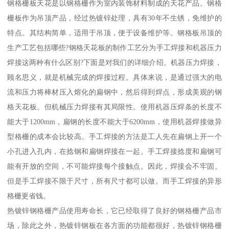
钢格栅板天花是以钢格栅作为室内装饰材料制成的天花产品。钢格
栅板作为吊顶产品，经过热镀锌处理，具有30年不生锈，免维护的
特点。其结构简单，适用于吊顶，便于设备维护等。钢格板吊顶的
生产工艺包括哪些?钢格天花板的制作工艺分为手工焊接和机器压力
焊接这两种有什么区别?下面是对我们的详细介绍。机器压力焊接，
顾名思义，就是机械完成的焊接过程。具体来说，是通过强大的电
流和压力将棒材压入熔化的扁钢中，然后得到焊点，形成美观的钢
格天花板。但机械压力焊接有其局限性。使用机器压焊条的长度不
能大于1200mm，扁钢的长度不能大于6200mm，使用机器焊接做异
型格栅的成本会比较高。手工焊接的方法是工人先在扁钢上开一个
小孔进入孔内，在捻钢和扁钢焊接在一起。手工焊接捻度和扁钢可
能有开放的空间，不可能焊接每个接触点。因此，焊接会不牢固。
但是手工焊接不限于尺寸，所有尺寸都可以做。而手工焊接的异形
格栅更省钱。
热镀锌钢格栅产品使用寿命长，它已经取得了良好的钢格栅产品市
场，除此之外，热镀锌钢板在各方面的功能都很好，热镀锌钢格栅