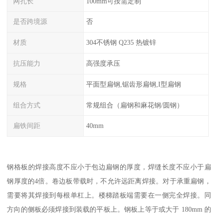
网孔长
100mm可按需定制
是否跨境源
否
材质
304不锈钢 Q235 热镀锌
抗压能力
高强度承压
规格
平面型扁钢,锯齿形扁钢,I型扁钢
组合方式
常规组合（扁钢和麻花钢/圆钢）
扁铁间距
40mm
钢格板的焊接高度不应小于包边扁钢的厚度，焊缝长度不应小于扁
钢厚度的4倍。卷边板带载时，不允许远距离焊接。对于承重扁钢，
需要将其焊接到每根单杠上。楼梯踏板端需要在一侧完全焊接。同
方向的侧板必须焊接到装载的平板上。钢板上等于或大于 180mm 的