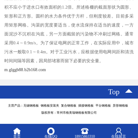
积不应小于进水口有效面积的1.2倍。所述格栅的截面形状为圆形、
矩形和正方形。圆杆的水力条件优于方杆，但刚度较差。目前多采
用矩形网格。沟渠的宽度要适当，使水流保持在适当的速度，一方
面泥沙不沉积在沟底，另一方面截留的污染物不冲刷过网格。通常
采用0.4 ~ 0.9m/s。为了保证电网的正常工作，在实际应用中，城市
污水一般取0.1 ~ 0.4m。对于工业污水，应根据使用电网间距和清洗
时间间隔等因素，因局部堵塞而留下必要的安全量。
m.glggb88.b2b168.com
Top
主营产品：无锡钢格板 钢格板安装夹 复合钢格板 插接钢格板 平台钢格板 异形钢格板
版权所有：常州市格美瑞钢格板有限公司
首页
在线QQ
18915863310
在线留言