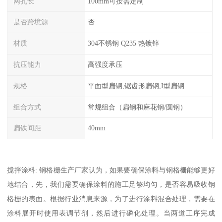
网孔长
100mm可按需定制
是否跨境源
否
材质
304不锈钢 Q235 热镀锌
抗压能力
高强度承压
规格
平面型扁钢,锯齿形扁钢,I型扁钢
组合方式
常规组合（扁钢和麻花钢/圆钢）
扁铁间距
40mm
搅拌涂料: 钢格栅生产厂家认为，如果要确保涂料与钢格栅能够更好
地结合，先，我们需要确保涂料的施工足够均匀，是否容易吸收钢
格栅的表面。根据行业消息来源，为了进行涂料混合处理，需要在
涂料展开时使用表调节剂，然后进行磷化处理。当两道工序完成