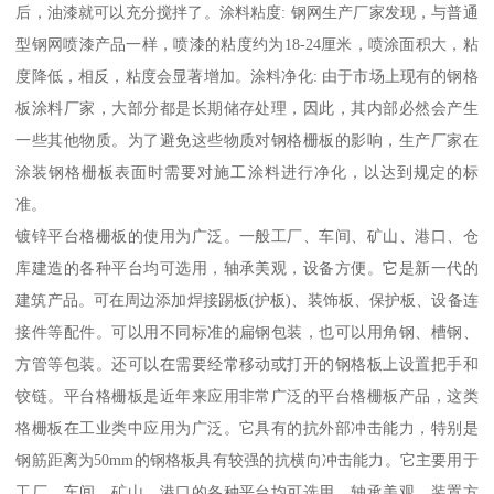
后，油漆就可以充分搅拌了。涂料粘度: 钢网生产厂家发现，与普通
型钢网喷漆产品一样，喷漆的粘度约为18-24厘米，喷涂面积大，粘
度降低，相反，粘度会显著增加。涂料净化: 由于市场上现有的钢格
板涂料厂家，大部分都是长期储存处理，因此，其内部必然会产生
一些其他物质。为了避免这些物质对钢格栅板的影响，生产厂家在
涂装钢格栅板表面时需要对施工涂料进行净化，以达到规定的标
准。
镀锌平台格栅板的使用为广泛。一般工厂、车间、矿山、港口、仓
库建造的各种平台均可选用，轴承美观，设备方便。它是新一代的
建筑产品。可在周边添加焊接踢板(护板)、装饰板、保护板、设备连
接件等配件。可以用不同标准的扁钢包装，也可以用角钢、槽钢、
方管等包装。还可以在需要经常移动或打开的钢格板上设置把手和
铰链。平台格栅板是近年来应用非常广泛的平台格栅板产品，这类
格栅板在工业类中应用为广泛。它具有的抗外部冲击能力，特别是
钢筋距离为50mm的钢格板具有较强的抗横向冲击能力。它主要用于
工厂、车间、矿山、港口的各种平台均可选用，轴承美观，装置方