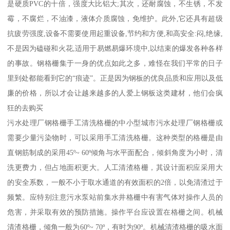
是硬质PVC的十倍，强度大比铝大;其次，还耐腐蚀，不生锈，不发
霉，不腐烂，不油漆，液体介质腐蚀，免维护。此外,它还具有超级
抗疲劳强度,设备不需要使用起重设备,节约和方便,和高安全:闷,绝缘,
不是因为磕碰和火花,适用于易燃易爆环境中,以结束的爆发各种各样
的事故。钢格栅集于一身的优点如此之多，难怪在我们平常的日子
里到处都能看到它的“痕迹”。正是因为钢板的优良品质和应用以及低
廉的价格，所以才会让越来越多的人爱上钢板这类建材，他们会疯
狂的去购买
污水处理厂钢格栅手工清洗格栅的中小型城市污水处理厂钢格栅或
需要少量污染物时，可以采用手工清洗格栅。这种类型的格栅是由
直钢筋制成的采用45º~ 60º倾角与水平面配合，倾斜角度为小时，清
洗更费力，但占地面积更大。人工清渣格栅，其设计面积应采用大
的安全系数，一般不小于取水通道的有效面积的2倍，以免清渣过于
频繁。应特别注意污水泵站前集水井格栅中有害气体对操作人员的
危害，并采取有效的预防措施。操作平台应设置在格栅之间。机械
清渣格栅，倾角一般为60º~ 70º，有时为90º。机械清渣格栅的吸水面