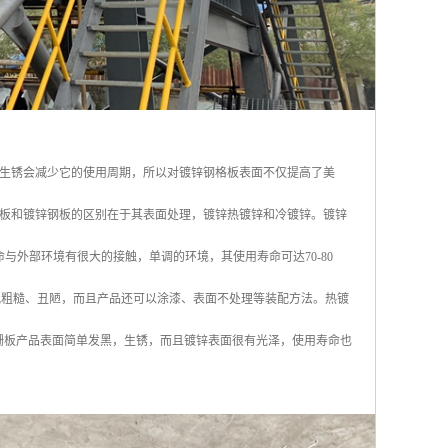
生锈会减少它的使用周期，所以对镀锌钢格板表面不仅提高了美
板和镀锌钢板的区别在于其表面处理，镀锌热镀锌和冷镀锌。镀锌
命与外部环境有很大的接触，单调的环境，其使用寿命可达70-80
仅外观粗糙、丑陋，而且产品还可以涂漆、表面不处理等装配方法。热镀
钢格栅板产品表面简单发黑，生锈，而且镀锌表面很有光泽，使用寿命也