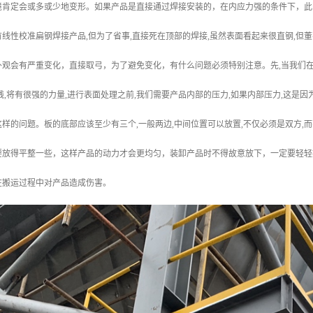
境肯定会或多或少地变形。如果产品是直接通过焊接安装的，在内应力强的条件下，此
线性校准扁钢焊接产品,但为了省事,直接死在顶部的焊接,虽然表面看起来很直钢,但
观会有严重变化，直接取弓，为了避免变化，有什么问题必须特别注意。先,当我们在
线,将有很强的力量,进行表面处理之前,我们需要产品内部的压力,如果内部压力,这
样的问题。板的底部应该至少有三个,一般两边,中间位置可以放置,不仅必须是双方,
要放得平整一些，这样产品的动力才会更均匀，装卸产品时不得故意放下，一定要轻轻
在搬运过程中对产品造成伤害。