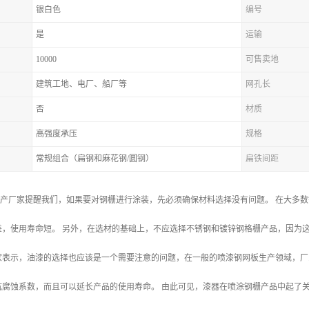
银白色
编号
是
运输
10000
可售卖地
建筑工地、电厂、船厂等
网孔长
否
材质
高强度承压
规格
常规组合（扁钢和麻花钢/圆钢）
扁铁间距
生产厂家提醒我们，如果要对钢栅进行涂装，先必须确保材料选择没有问题。 在大多
，使用寿命短。 另外，在选材的基础上，不应选择不锈钢和镀锌钢格栅产品，因为这
家表示，油漆的选择也应该是一个需要注意的问题，在一般的喷漆钢网板生产领域，厂
抗腐蚀系数，而且可以延长产品的使用寿命。 由此可见，漆器在喷涂钢栅产品中起了