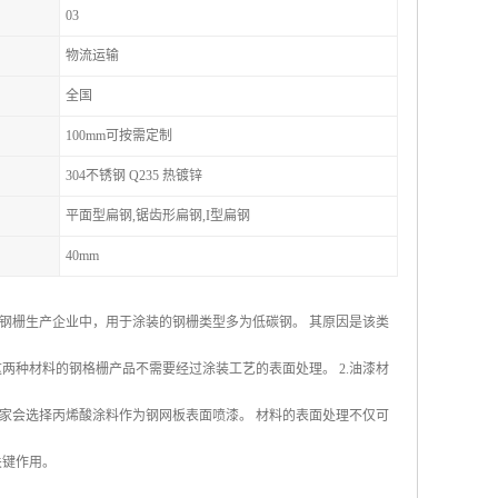
03
物流运输
全国
100mm可按需定制
304不锈钢 Q235 热镀锌
平面型扁钢,锯齿形扁钢,I型扁钢
40mm
数钢栅生产企业中，用于涂装的钢栅类型多为低碳钢。 其原因是该类
两种材料的钢格栅产品不需要经过涂装工艺的表面处理。 2.油漆材
家会选择丙烯酸涂料作为钢网板表面喷漆。 材料的表面处理不仅可
关键作用。