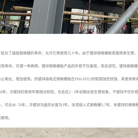
于延长了插接钢格栅的寿命，允许它再使用几十年。由于镀锌钢格栅板表面简单生锈，
使用寿命，可谓一举两得。镀锌钢格栅板产品的外观不仅美观，而且讲究。镀锌钢格栅
止氧化，增加使用。热镀锌插电式钢格栅板在PH6-PH12时耐腐蚀性较强，其使用寿
-30年。冷镀锌的使用年限相对较短，也会在2 - 3年初期出现生锈现象。不镀锌不
，可达40 -70年。冷镀锌沟盖的长度为3年。涂漆插入式钢格栅5-7年。未镀锌的
观美观。