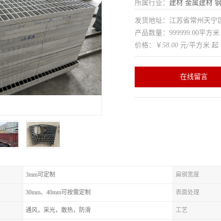
所属行业：
建材
金属建材
发货地址：江苏省常州天
产品数量：999999.00平方米
价格：￥
58.00
元/平方米 起
在线留言
3mm可定制
扁钢宽度
30mm、40mm可按需定制
表面处理
通风，采光，散热，防滑
工艺