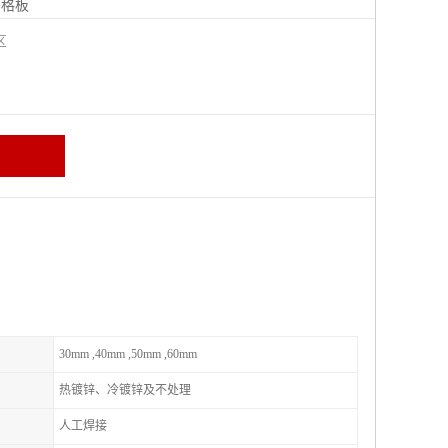
钢格板
宁区
30mm ,40mm ,50mm ,60mm
热镀锌、冷镀锌及不处理
人工焊接