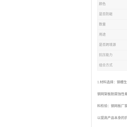
颜色
复合钢格板
是否防砸
热浸锌钢格板
数量
钢格板厂家
用途
热镀锌钢格板
是否跨境源
抗压能力
江苏钢格板
组合方式
浙江钢格板
山东钢格板
1.材料选择：钢栅
福建钢格板
钢网架板耐腐蚀性差
安徽钢格板
料检验：钢网板厂
河南钢格板
以提高产品本身的
陕西钢格板