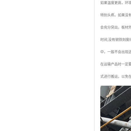
如果温度更高，环
广东钢格板
特别头疼。如果没有
广西钢格板
会充分突出，板材外
云南钢格板
时间,没有钢铁刻度
湖南钢格板
中，一般不会出现这
湖北钢格板
在运输产品时一定
江西钢格板
式进行搬运，以免
山西钢格板
上海钢格板
南京钢格板
苏州钢格板