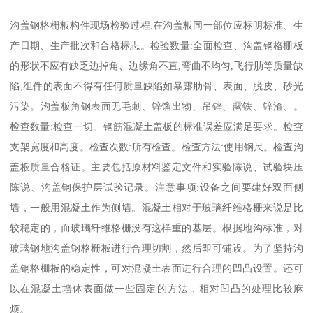
沟盖钢格栅板构件现场检验过程:在沟盖板同一部位应标明标准、生
产日期、生产批次和合格标志。检验数量:全面检查、沟盖钢格栅板
的形状不应有缺乏边掉角、边缘角不直,弯曲不均匀,飞行肋等质量缺
陷;组件的表面不得有任何质量缺陷如暴露肋骨、表面、脱皮、砂光
污染。沟盖板角钢表面无毛刺、锌馏出物、吊锌、露铁、锌渣、。
检查数量:检查一切。钢筋混凝土盖板的标准误差应满足要求。检查
支架宽度和高度。检查次数:所有检查。检查方法:使用钢尺。检查沟
盖板质量合格证。主要包括原材料鉴定文件和实验陈说、试验块压
陈说、沟盖钢保护层试验记录。注意事项:设备之间要建好双面侧
墙，一般用混凝土作为侧墙。混凝土相对于玻璃纤维格栅来说是比
较稳定的，而玻璃纤维格栅没有这样重的基层。根据地沟标准，对
玻璃钢地沟盖钢格栅板进行合理切割，然后即可铺设。为了坚持沟
盖钢格栅板的稳定性，可对混凝土表面进行合理的凹凸设置。还可
以在混凝土墙体表面做一些固定的方法，相对凹凸的处理比较麻
烦。