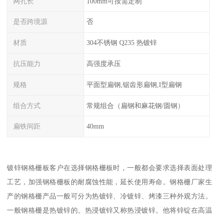
网孔长
100mm可按需定制
是否跨境源
否
材质
304不锈钢 Q235 热镀锌
抗压能力
高强度承压
规格
平面型扁钢,锯齿形扁钢,I型扁钢
组合方式
常规组合（扁钢和麻花钢/圆钢）
扁铁间距
40mm
镀锌钢格栅板客户在选择钢格栅板时，一般都会要求选择表面处理
工艺，加强钢格栅板的耐腐蚀性能，延长使用寿命。钢格栅厂家生
产的钢格栅产品一般可分为热镀锌、冷镀锌、烤漆三种外观方法。
一般钢格栅是热镀锌的。热浸镀锌又称热浸镀锌。他将锌锭在高温