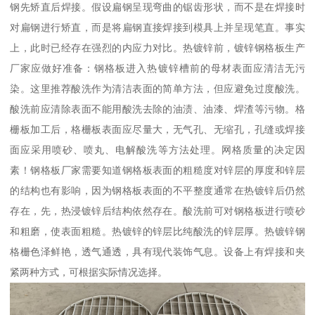
钢先矫直后焊接。假设扁钢呈现弯曲的锯齿形状，而不是在焊接时
对扁钢进行矫直，而是将扁钢直接焊接到模具上并呈现笔直。事实
上，此时已经存在强烈的内应力对比。热镀锌前，镀锌钢格板生产
厂家应做好准备：钢格板进入热镀锌槽前的母材表面应清洁无污
染。这里推荐酸洗作为清洁表面的简单方法，但应避免过度酸洗。
酸洗前应清除表面不能用酸洗去除的油渍、油漆、焊渣等污物。格
栅板加工后，格栅板表面应尽量大，无气孔、无缩孔，孔缝或焊接
面应采用喷砂、喷丸、电解酸洗等方法处理。网格质量的决定因
素！钢格板厂家需要知道钢格板表面的粗糙度对锌层的厚度和锌层
的结构也有影响，因为钢格板表面的不平整度通常在热镀锌后仍然
存在，先，热浸镀锌后结构依然存在。酸洗前可对钢格板进行喷砂
和粗磨，使表面粗糙。热镀锌的锌层比纯酸洗的锌层厚。热镀锌钢
格栅色泽鲜艳，透气通透，具有现代装饰气息。设备上有焊接和夹
紧两种方式，可根据实际情况选择。