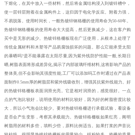
下熔化，在其中放入一些材料，然后将金属结构浸入到镀锌槽中，
使一层锌层附着在金属构件上，这归因于电化学反应。附着力强，
不易脱落。使用时间长，一般热镀锌钢格栅的使用寿命为50-60年。
热镀锌钢格栅板的使用寿命大大提高，然后更换减少，这在客户购
买中是无形的减少。热镀锌格栅板现在广泛使用，从根本上处理了
传统金属材料和木塑等产品易腐蚀损坏的问题。那么它能承受太阳
的暴晒吗?是不能暴露在太阳尽量,因为紫外线防护性能一般,长期日
晒,树脂表面将形成差异化,揭示了内部玻璃纤维材料,这将影响产品的
整体美,但不会影响其强度性能,工厂可以添加吗工作时通过在产品表
面制作0.5mm厚的树脂层和紫外线吸收剂，增强其抗紫外线能力。好
的热镀锌格栅板表面润滑光亮。它是相对润滑的，感觉很好。一点
点的气泡比较好，说明使用的材料比较好，因为好的树脂密度比较
大，所以小气泡会比较少。要对热镀锌格栅进行承载试验，看设备
是否会产生变形，考察其承载能力。热镀锌格栅板如果红亮，阐明
树脂用的材料多些，填料少些，原料比例适当。如果打浆的声音比
较枯燥，很明显热镀锌格栅板的用量较少，钙粉较多，格栅的质量