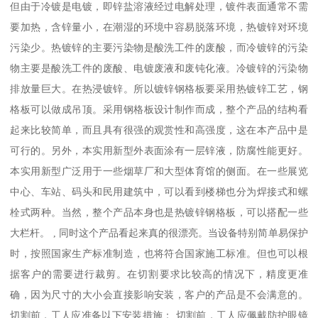
但由于冷镀是电镀，即锌盐溶液经过电解处理，镀件表面通常不需
要加热，含锌量小，在潮湿的环境中容易脱落环境，热镀锌对环境
污染少。热镀锌的主要污染物是酸洗工件的废酸，而冷镀锌的污染
物主要是酸洗工件的废酸、电镀废液和废钝化液。冷镀锌的污染物
排放量巨大。在热浸镀锌。所以镀锌钢格板要采用热镀锌工艺，钢
格板可以做成吊顶。采用钢格板设计制作而成，整个产品的结构看
起来比较简单，而且具有很强的观赏性和高强度，这在本产品中是
可行的。另外，本实用新型外表面涂有一层锌液，防腐性能更好。
本实用新型广泛用于一些烟草厂和大型体育馆的侧面。在一些展览
中心、车站、码头和民用建筑中，可以看到楼梯也分为焊接式和螺
栓式两种。当然，整个产品本身也是热镀锌钢格板，可以搭配一些
大栏杆。 , 同时这个产品看起来真的很漂亮。当设备特别简单易保护
时，按照国家生产标准制造，也将符合国家施工标准。但也可以根
据客户的需要进行裁剪。在切割要求比较高的情况下，精度更准
确，因为尺寸的大小会直接影响安装，客户的产品是不会满意的。
切割前，工人应准备以下安装措施： 切割前，工人应佩戴防护眼镜