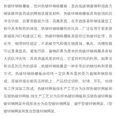
热镀锌钢格栅板，也叫热镀锌钢格栅板，是由低碳钢扁钢和扭曲方
钢纵横焊接而成的网格状建筑材料。热镀锌钢格栅板具有较强的抗
冲击功能，抗重荷载能力强，高雅美观，在市政路基和钢道建设工
程中具有制胜的体现。热镀锌钢格栅性价比高，广泛应用于新老路
基铺装沟行程建设工程。热镀锌钢格栅板表面经过热镀锌处理，其
化学、物理特性稳定，不易被空气和微生物腐蚀、氧化。沟槽荷载
可以显著提高。避免凹痕。扁钢距离为厘米的热镀锌钢格栅具有较
大的抗冲击性，具有跨越高度的特点。它是对时间的利用。如果没
有涉及到元件的损坏，热镀锌钢格栅是一种非常好的钢结构和承载
方式。热镀锌钢格栅板由经纬一定距离布置的受力扁钢和钢筋组
成。原板焊接在耐高压焊机上，产品经过切割、封堵、开孔、包绕
等工序深加工而成。热镀锌网板按生产工艺分为压焊热镀锌网板和
压锁热镀锌网板;按生产工艺分为压焊热镀锌网板和压锁热镀锌网板
镀锌钢网架外观形状分为齿型镀锌钢网架、扁平型镀锌钢网架、I型
镀锌钢网架和复合型镀锌钢网架。