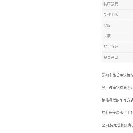
抗压强度
复合钢格板
制作工艺
热浸锌钢格板
厚度
钢格板厂家
长度
热镀锌钢格板
加工服务
是否进口
江苏钢格板
浙江钢格板
常州市格美瑞钢格
山东钢格板
列、玻璃钢格栅等
福建钢格板
钢格栅板的制作方式
安徽钢格板
有机器压焊和手工制
河南钢格板
坚固,稳定性和强度
陕西钢格板