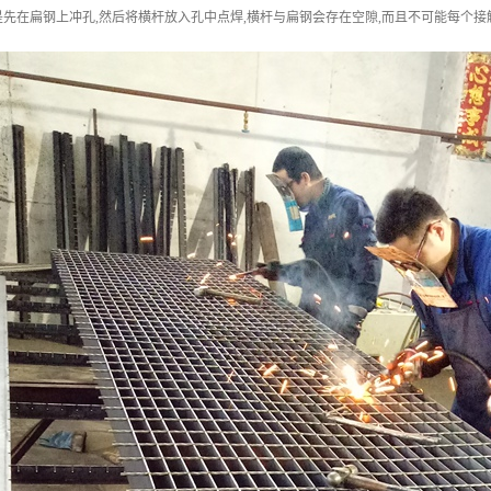
先在扁钢上冲孔,然后将横杆放入孔中点焊,横杆与扁钢会存在空隙,而且不可能每个接