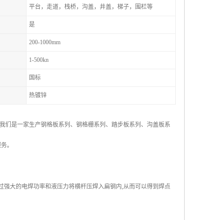
平台，走道，栈桥，沟盖，井盖，梯子，围栏等
是
200-1000mm
1-500kn
国标
热镀锌
我们是一家生产钢格板系列、钢格栅系列、踏步板系列、沟盖板系
服务。
通过强大的电焊功率和液压力将横杆压焊入扁钢内,从而可以得到焊点