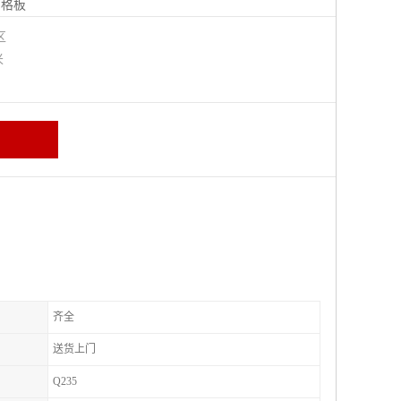
钢格板
宁区
米
齐全
送货上门
Q235