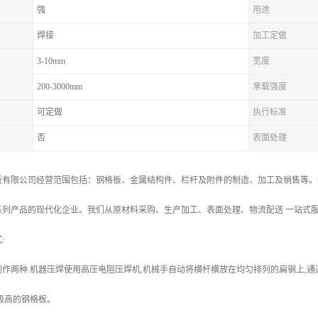
强
用途
焊接
加工定做
3-10mm
宽度
200-3000mm
承载强度
可定做
执行标准
否
表面处理
板有限公司经营范围包括：钢格板、金属结构件、栏杆及附件的制造、加工及销售等。
系列产品的现代化企业。我们从原材料采购、生产加工、表面处理、物流配送 一站式
:
作两种.机器压焊使用高压电阻压焊机,机械手自动将横杆横放在均匀排列的扁钢上,
极高的钢格板。