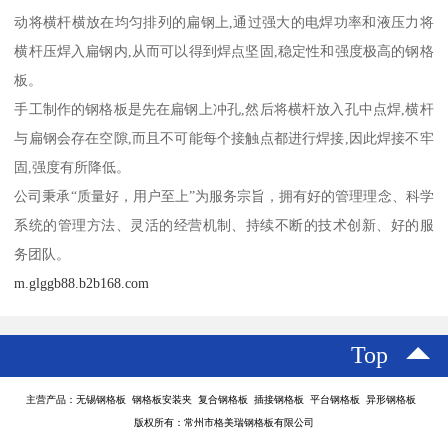
动将横杆横放在均匀排列的扁钢上,通过强大的电焊功率和液压力将
横杆压焊入扁钢内,从而可以得到焊点坚固,稳定性和强度极高的钢格
板。
手工制作的钢格板是先在扁钢上冲孔,然后将横杆放入孔中点焊,横杆
与扁钢会存在空隙,而且不可能每个接触点都进行焊接,因此焊接不牢
固,强度有所降低。
公司秉承“质量好，用户至上”为服务宗旨，拥有好的管理理念、科学
系统的管理方法、灵活的经营机制、持续不断的技术创新、好的服
务团队。
m.glggb88.b2b168.com
Top
主营产品：无锡钢格板 钢格板安装夹 复合钢格板 插接钢格板 平台钢格板 异形钢格板
版权所有：常州市格美瑞钢格板有限公司