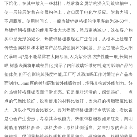
下熔化，在其中放入一些材料，然后将金属结构浸入到镀锌槽中，
使一层锌层附着在金属构件上，这归因于电化学反应。附着力强，
不易脱落。使用时间长，一般热镀锌钢格栅的使用寿命为50-60年。
热镀锌钢格栅板的使用寿命大大提高，然后更换减少，这在客户购
买中是无形的减少。热镀锌格栅板现在广泛使用，从根本上处理了
传统金属材料和木塑等产品易腐蚀损坏的问题。那么它能承受太阳
的暴晒吗?是不能暴露在太阳尽量,因为紫外线防护性能一般,长期日
晒,树脂表面将形成差异化,揭示了内部玻璃纤维材料,这将影响产品的
整体美,但不会影响其强度性能,工厂可以添加吗工作时通过在产品表
面制作0.5mm厚的树脂层和紫外线吸收剂，增强其抗紫外线能力。好
的热镀锌格栅板表面润滑光亮。它是相对润滑的，感觉很好。一点
点的气泡比较好，说明使用的材料比较好，因为好的树脂密度比较
大，所以小气泡会比较少。要对热镀锌格栅进行承载试验，看设备
是否会产生变形，考察其承载能力。热镀锌格栅板如果红亮，阐明
树脂用的材料多些，填料少些，原料比例适当。如果打浆的声音比
较枯燥，很明显热镀锌格栅板的用量较少，钙粉较多，格栅的质量