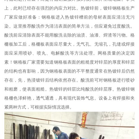
上，此时已经存在强烈的内应力对比。热镀锌前，镀锌钢格板生产
厂家应做好准备：钢格板进入热镀锌槽前的母材表面应清洁无污
染。这里推荐酸洗作为清洁表面的简单方法，但应避免过度酸洗。
酸洗前应清除表面不能用酸洗去除的油渍、油漆、焊渣等污物。格
栅板加工后，格栅板表面应尽量大，无气孔、无缩孔，孔缝或焊接
面应采用喷砂、喷丸、电解酸洗等方法处理。网格质量的决定因
素！钢格板厂家需要知道钢格板表面的粗糙度对锌层的厚度和锌层
的结构也有影响，因为钢格板表面的不平整度通常在热镀锌后仍然
存在，先，热浸镀锌后结构依然存在。酸洗前可对钢格板进行喷砂
和粗磨，使表面粗糙。热镀锌的锌层比纯酸洗的锌层厚。热镀锌钢
格栅色泽鲜艳，透气通透，具有现代装饰气息。设备上有焊接和夹
紧两种方式，可根据实际情况选择。