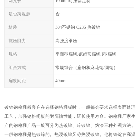
网孔长
100mm可按需定制
是否跨境源
否
材质
304不锈钢 Q235 热镀锌
抗压能力
高强度承压
规格
平面型扁钢,锯齿形扁钢,I型扁钢
组合方式
常规组合（扁钢和麻花钢/圆钢）
扁铁间距
40mm
镀锌钢格栅板客户在选择钢格栅板时，一般都会要求选择表面处理
工艺，加强钢格栅板的耐腐蚀性能，延长使用寿命。钢格栅厂家生
产的钢格栅产品一般可分为热镀锌、冷镀锌、烤漆三种外观方法。
一般钢格栅是热镀锌的。热浸镀锌又称热浸镀锌。他将锌锭在高温