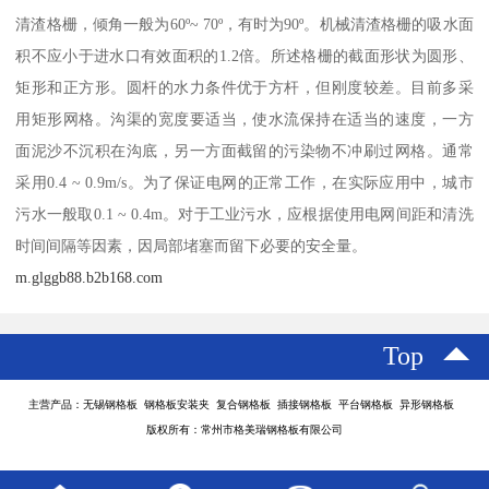
清渣格栅，倾角一般为60º~ 70º，有时为90º。机械清渣格栅的吸水面
积不应小于进水口有效面积的1.2倍。所述格栅的截面形状为圆形、
矩形和正方形。圆杆的水力条件优于方杆，但刚度较差。目前多采
用矩形网格。沟渠的宽度要适当，使水流保持在适当的速度，一方
面泥沙不沉积在沟底，另一方面截留的污染物不冲刷过网格。通常
采用0.4 ~ 0.9m/s。为了保证电网的正常工作，在实际应用中，城市
污水一般取0.1 ~ 0.4m。对于工业污水，应根据使用电网间距和清洗
时间间隔等因素，因局部堵塞而留下必要的安全量。
m.glggb88.b2b168.com
Top
主营产品：无锡钢格板 钢格板安装夹 复合钢格板 插接钢格板 平台钢格板 异形钢格板
版权所有：常州市格美瑞钢格板有限公司