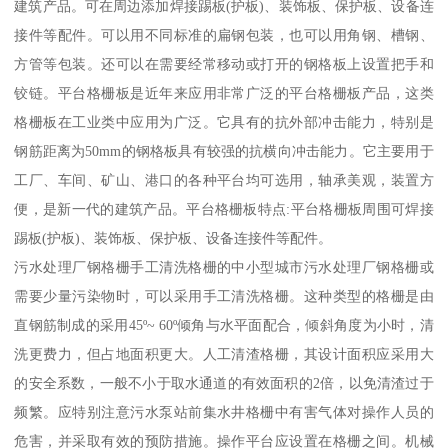
建筑产品。可在周边添加焊接踢板(护板)、装饰板、保护板、设备连
接件等配件。可以用不同标准的扁钢包装，也可以用角钢、槽钢、
方管等包装。还可以在需要经常移动或打开的钢格板上设置把手和
铰链。平台格栅板是近年来应用非常广泛的平台格栅板产品，这类
格栅板在工业类中应用为广泛。它具有的抗外部冲击能力，特别是
钢筋距离为50mm的钢格板具有较强的抗横向冲击能力。它主要用于
工厂、车间、矿山、港口的各种平台均可选用，轴承美观，装置方
便，是新一代的建筑产品。平台格栅板特点:平台格栅板周围可焊接
踢板(护板)、装饰板、保护板、设备连接件等配件。
污水处理厂钢格栅手工清洗格栅的中小型城市污水处理厂钢格栅或
需要少量污染物时，可以采用手工清洗格栅。这种类型的格栅是由
直钢筋制成的采用45º~ 60º倾角与水平面配合，倾斜角度为小时，清
洗更费力，但占地面积更大。人工清渣格栅，其设计面积应采用大
的安全系数，一般不小于取水通道的有效面积的2倍，以免清渣过于
频繁。应特别注意污水泵站前集水井格栅中有害气体对操作人员的
危害，并采取有效的预防措施。操作平台应设置在格栅之间。机械