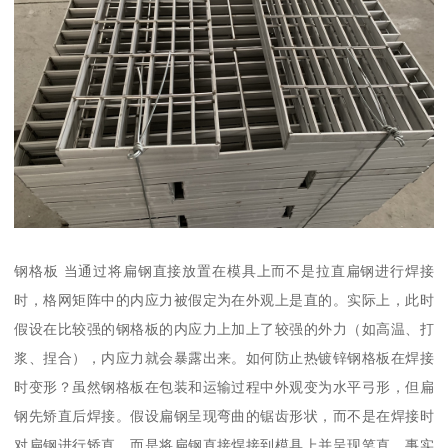
钢格板 当通过将扁钢直接放置在模具上而不是拉直扁钢进行焊接
时，格网矩阵中的内应力被假定为在外观上是直的。实际上，此时
假设在比较强的钢格板的内应力上加上了较强的外力（如高温、打
浆、捏合），内应力就会暴露出来。如何防止热镀锌钢格板在焊接
时变形？虽然钢格板在包装和运输过程中外观变为水平弓形，但扁
钢先矫直后焊接。假设扁钢呈现弯曲的锯齿形状，而不是在焊接时
对扁钢进行矫直，而是将扁钢直接焊接到模具上并呈现笔直。事实