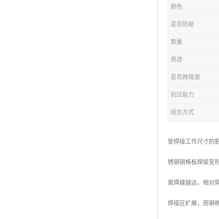
颜色
复合钢格板
是否防砸
热浸锌钢格板
数量
钢格板厂家
用途
热镀锌钢格板
是否跨境源
抗压能力
江苏钢格板
组合方式
浙江钢格板
山东钢格板
受焊接工作尺寸的
福建钢格板
锈钢钢格板焊接变
安徽钢格板
离焊缝越远，相对
河南钢格板
焊接区扩展，而钢
陕西钢格板