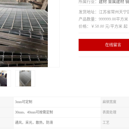
所属行业：
建材
金属建材
发货地址：江苏省常州天
产品数量：999999.00平方米
价格：￥
58.00
元/平方米 起
在线留言
3mm可定制
扁钢宽度
30mm、40mm可按需定制
表面处理
通风，采光，散热，防滑
工艺