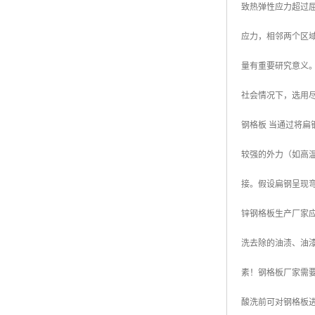
致热弹性应力超过
广东钢格板
应力，相邻两个区
广西钢格板
量有重要研究意义
云南钢格板
社会情况下，选用
湖南钢格板
钢格板 当通过将
湖北钢格板
较强的外力（如高
江西钢格板
接。假设扁钢呈现
山西钢格板
锌钢格板生产厂家
上海钢格板
洗去除的油渍、油
南京钢格板
素！钢格板厂家需
苏州钢格板
酸洗前可对钢格板