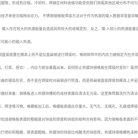
屈服限，形成热压缩。冷却时，焊缝区材料收缩功能受到我们周围其他区域分布不均匀
域经济承受压缩残余应力。 不锈钢钢格板焊接方法对于作为热源的输入数据非常复杂
。 输入存在较大的热源能量会造成风险较大的收缩变形，反之，输 入较小的热源能
尽可能小的输入热源。
扁钢直接放置在模具上而不是拉直扁钢进行焊接时，格网矩阵中的内应力被假定为在外
温、打浆、捏合），内应力就会暴露出来。如何防止热镀锌钢格板在焊接时变形？虽然
弯曲的锯齿形状，而不是在焊接时对扁钢进行矫直，而是将扁钢直接焊接到模具上并呈
应做好准备：钢格板进入热镀锌槽前的母材表面应清洁无污染。这里推荐酸洗作为清洁
漆、焊渣等污物。格栅板加工后，格栅板表面应尽量大，无气孔、无缩孔，孔缝或焊接
要知道钢格板表面的粗糙度对锌层的厚度和锌层的结构也有影响，因为钢格板表面的不
进行喷砂和粗磨，使表面粗糙。热镀锌的锌层比纯酸洗的锌层厚。热镀锌钢格栅色泽鲜