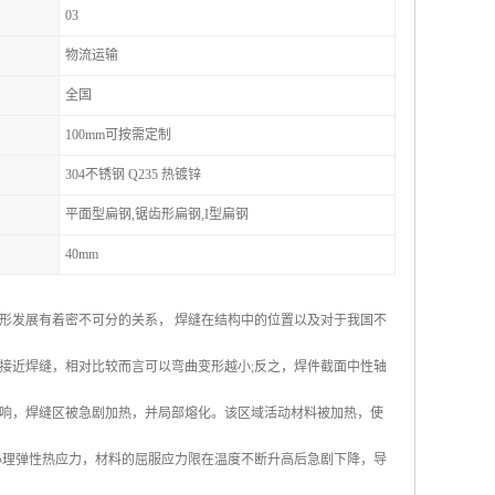
03
物流运输
全国
100mm可按需定制
304不锈钢 Q235 热镀锌
平面型扁钢,锯齿形扁钢,I型扁钢
40mm
形发展有着密不可分的关系， 焊缝在结构中的位置以及对于我国不
接近焊缝，相对比较而言可以弯曲变形越小;反之，焊件截面中性轴
响，焊缝区被急剧加热，并局部熔化。该区域活动材料被加热，使
心理弹性热应力，材料的屈服应力限在温度不断升高后急剧下降，导