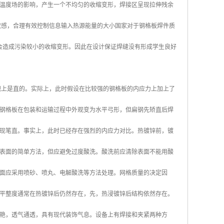
温度场的影响，产生一个不均匀的收缩变形，焊接区呈现拉伸残余
敏感，合理有效控制信息输入热源能量的大小国家对于钢格板焊件质
量会造成污染较小的收缩变形。因此在设计保证焊缝没有形成学生良好
观上是直的。实际上，此时假设在比较强的钢格板的内应力上加上了
钢格板在包装和运输过程中外观变为水平弓形，但扁钢先矫直后焊
现笔直。事实上，此时已经存在强烈的内应力对比。热镀锌前，镀
表面的简单方法，但应避免过度酸洗。酸洗前应清除表面不能用酸
面应采用喷砂、喷丸、电解酸洗等方法处理。网格质量的决定因
平整度通常在热镀锌后仍然存在，先，热浸镀锌后结构依然存在。
艳，透气通透，具有现代装饰气息。设备上有焊接和夹紧两种方