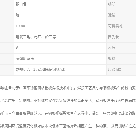
银白色
编号
是
运输
10000
可售卖地
建筑工地、电厂、船厂等
网孔长
否
材质
高强度承压
规格
常规组合（扁钢和麻花钢/圆钢）
扁铁间距
影响企业对于中国不锈钢钢格栅板焊接技术来说，焊接工艺尺寸与钢格板焊件的挠曲变
形也会产生一定影响。不对称的安排会导致焊件的弯曲变形，钢格板焊件截面中性轴越
简单而言弯曲变形程度越大。在钢格栅板焊接生产过程中，受到一些局部高温热源的影
格板周围环境温度变化相对成本较低水平区域对焊接区产生一种约束， 从而能够产生