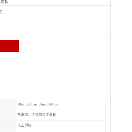
钢格板
宁区
30mm ,40mm ,50mm ,60mm
热镀锌、冷镀锌及不处理
人工焊接