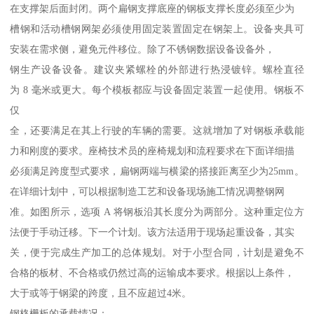
在支撑架后面封闭。两个扁钢支撑底座的钢板支撑长度必须至少为
槽钢和活动槽钢网架必须使用固定装置固定在钢架上。设备夹具可
安装在需求侧，避免元件移位。除了不锈钢数据设备设备外，
钢生产设备设备。建议夹紧螺栓的外部进行热浸镀锌。螺栓直径
为 8 毫米或更大。每个模板都应与设备固定装置一起使用。钢板不
仅
全，还要满足在其上行驶的车辆的需要。这就增加了对钢板承载能
力和刚度的要求。座椅技术员的座椅规划和流程要求在下面详细描
必须满足跨度型式要求，扁钢两端与横梁的搭接距离至少为25mm。
在详细计划中，可以根据制造工艺和设备现场施工情况调整钢网
准。如图所示，选项 A 将钢板沿其长度分为两部分。这种重定位方
法便于手动迁移。下一个计划。该方法适用于现场起重设备，其实
关，便于完成生产加工的总体规划。对于小型合同，计划是避免不
合格的板材、不合格或仍然过高的运输成本要求。根据以上条件，
大于或等于钢梁的跨度，且不应超过4米。
钢格栅板的承载情况：