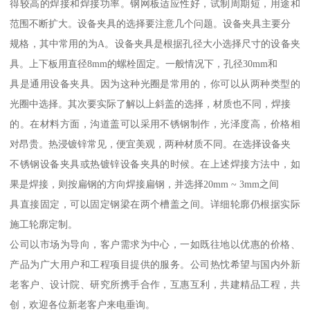
得较高的焊接和焊接功率。钢网板适应性好，试制周期短，用途和
范围不断扩大。设备夹具的选择要注意几个问题。设备夹具主要分
规格，其中常用的为A。设备夹具是根据孔径大小选择尺寸的设备夹
具。上下板用直径8mm的螺栓固定。一般情况下，孔径30mm和
具是通用设备夹具。因为这种光圈是常用的，你可以从两种类型的
光圈中选择。其次要实际了解以上斜盖的选择，材质也不同，焊接
的。在材料方面，沟道盖可以采用不锈钢制作，光泽度高，价格相
对昂贵。热浸镀锌常见，便宜美观，两种材质不同。在选择设备夹
不锈钢设备夹具或热镀锌设备夹具的时候。在上述焊接方法中，如
果是焊接，则按扁钢的方向焊接扁钢，并选择20mm ~ 3mm之间
具直接固定，可以固定钢梁在两个槽盖之间。详细轮廓仍根据实际
施工轮廓定制。
公司以市场为导向，客户需求为中心，一如既往地以优惠的价格、
产品为广大用户和工程项目提供的服务。公司热忱希望与国内外新
老客户、设计院、研究所携手合作，互惠互利，共建精品工程，共
创，欢迎各位新老客户来电垂询。