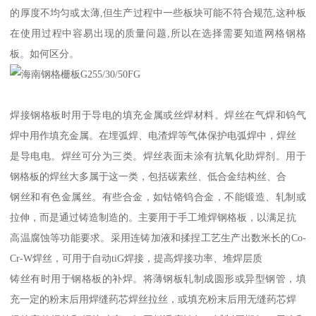
的厚度不均匀或太薄,但生产过程中一些板块可能不符合规范,这种板
在使用过程中容易出现的质量问题,所以在选择需要知道网格钢格
板。如何区分。
焊接钢格板时用于导电的填充金属或丝焊材料。焊丝在气焊和钨气
焊中用作填充金属。在埋弧焊、电渣焊等气体保护电弧焊中，焊丝
是导电电。焊丝可分为三类。焊丝表面未涂有抗氧化助焊剂。用于
钢格板的焊丝大多属于这一类，包括碳素丝、低合金结构丝、合
钢丝和有色金属丝。有些合金，如钴铬钨合金，不能锻造、轧制或
拉伸，而是通过铸造制造的。主要用于手工堆焊钢格板，以满足抗
高温腐蚀等功能要求。采用连铸加液和揉捏工艺生产出数米长的Co-
Cr-W焊丝，可用于自动tiG焊接，提高焊接功率、堆焊层质
铸丝有时用于钢格板的补焊。将薄钢板轧制成圆形或异型钢管，填
充一定的粉末后用焊缝药芯焊丝拉丝，或填充粉末后用无缝药芯焊