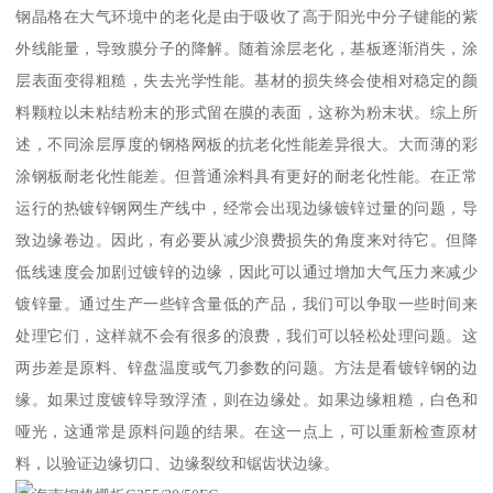
钢晶格在大气环境中的老化是由于吸收了高于阳光中分子键能的紫
外线能量，导致膜分子的降解。随着涂层老化，基板逐渐消失，涂
层表面变得粗糙，失去光学性能。基材的损失终会使相对稳定的颜
料颗粒以未粘结粉末的形式留在膜的表面，这称为粉末状。综上所
述，不同涂层厚度的钢格网板的抗老化性能差异很大。大而薄的彩
涂钢板耐老化性能差。但普通涂料具有更好的耐老化性能。在正常
运行的热镀锌钢网生产线中，经常会出现边缘镀锌过量的问题，导
致边缘卷边。因此，有必要从减少浪费损失的角度来对待它。但降
低线速度会加剧过镀锌的边缘，因此可以通过增加大气压力来减少
镀锌量。通过生产一些锌含量低的产品，我们可以争取一些时间来
处理它们，这样就不会有很多的浪费，我们可以轻松处理问题。这
两步差是原料、锌盘温度或气刀参数的问题。方法是看镀锌钢的边
缘。如果过度镀锌导致浮渣，则在边缘处。如果边缘粗糙，白色和
哑光，这通常是原料问题的结果。在这一点上，可以重新检查原材
料，以验证边缘切口、边缘裂纹和锯齿状边缘。