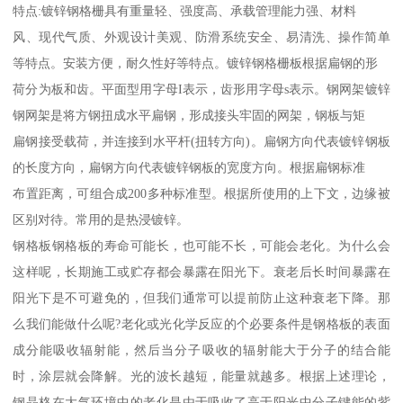
特点:镀锌钢格栅具有重量轻、强度高、承载管理能力强、材料
风、现代气质、外观设计美观、防滑系统安全、易清洗、操作简单
等特点。安装方便，耐久性好等特点。镀锌钢格栅板根据扁钢的形
荷分为板和齿。平面型用字母I表示，齿形用字母s表示。钢网架镀锌
钢网架是将方钢扭成水平扁钢，形成接头牢固的网架，钢板与矩
扁钢接受载荷，并连接到水平杆(扭转方向)。扁钢方向代表镀锌钢板
的长度方向，扁钢方向代表镀锌钢板的宽度方向。根据扁钢标准
布置距离，可组合成200多种标准型。根据所使用的上下文，边缘被
区别对待。常用的是热浸镀锌。
钢格板钢格板的寿命可能长，也可能不长，可能会老化。为什么会
这样呢，长期施工或贮存都会暴露在阳光下。衰老后长时间暴露在
阳光下是不可避免的，但我们通常可以提前防止这种衰老下降。那
么我们能做什么呢?老化或光化学反应的个必要条件是钢格板的表面
成分能吸收辐射能，然后当分子吸收的辐射能大于分子的结合能
时，涂层就会降解。光的波长越短，能量就越多。根据上述理论，
钢晶格在大气环境中的老化是由于吸收了高于阳光中分子键能的紫