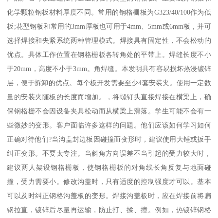
化学颗粒钢板材料厚度不同。常用的钢格栅板为G323/40/100作为低
板;花型钢板和常用的3mm厚板也可用于4mm、5mm或6mm板，并可
选择焊接和夹紧系统两种管理模式。焊接具有固定性，不会松动的
优点。具体工作位置在钢格栅板各转角处的平带上。焊缝长度不小
于20mm，高度不小于3mm。角焊缝。本发明具有容易损坏热浸镀锌
层，便于拆卸的优点。每个板开发需要至少4套安装夹。使用一定数
量的安装夹随板的长度而增加。，将螺钉头直接焊接在横梁上，确
保钢格栅不会因设备夹具松动而从横梁上滑落。学生可能不会有一
些微妙的变形。客户面临许多这样的问题。他们应该如何学习如何
正确对待他们?当沟盖封边板因碰撞而变形时，建议使用大锤或扳手
纠正变形。不要太专注。当斜角方向误差不当引起的受力较大时，
建议两人架设钢格栅板，使钢格栅板的对角线长角反复与地面碰
撞，受力需要小。修改沟盖时，只有适度的控制强度才可以。基本
可以及时纠正钢格沟盖板的变形。焊接沟盖板时，应在焊接前将扁
钢拉直，镀锌后尽量再运输，防止打、揉、撞。例如，热镀锌钢格