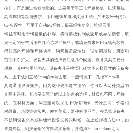
拉伸，而是通过铸造制造的。主要用于手工堆焊钢格板，以满足抗
高温腐蚀等功能要求。采用连铸加液和揉捏工艺生产出数米长的Co-
Cr-W焊丝，可用于自动tiG焊接，提高焊接功率、堆焊层质
铸丝有时用于钢格板的补焊。将薄钢板轧制成圆形或异型钢管，填
充一定的粉末后用焊缝药芯焊丝拉丝，或填充粉末后用无缝药芯焊
得较高的焊接和焊接功率。钢网板适应性好，试制周期短，用途和
范围不断扩大。设备夹具的选择要注意几个问题。设备夹具主要分
规格，其中常用的为A。设备夹具是根据孔径大小选择尺寸的设备夹
具。上下板用直径8mm的螺栓固定。一般情况下，孔径30mm和
具是通用设备夹具。因为这种光圈是常用的，你可以从两种类型的
光圈中选择。其次要实际了解以上斜盖的选择，材质也不同，焊接
的。在材料方面，沟道盖可以采用不锈钢制作，光泽度高，价格相
对昂贵。热浸镀锌常见，便宜美观，两种材质不同。在选择设备夹
不锈钢设备夹具或热镀锌设备夹具的时候。在上述焊接方法中，如
果是焊接，则按扁钢的方向焊接扁钢，并选择20mm ~ 3mm之间