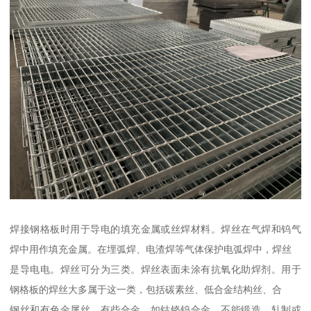
焊接钢格板时用于导电的填充金属或丝焊材料。焊丝在气焊和钨气
焊中用作填充金属。在埋弧焊、电渣焊等气体保护电弧焊中，焊丝
是导电电。焊丝可分为三类。焊丝表面未涂有抗氧化助焊剂。用于
钢格板的焊丝大多属于这一类，包括碳素丝、低合金结构丝、合
钢丝和有色金属丝。有些合金，如钴铬钨合金，不能锻造、轧制或