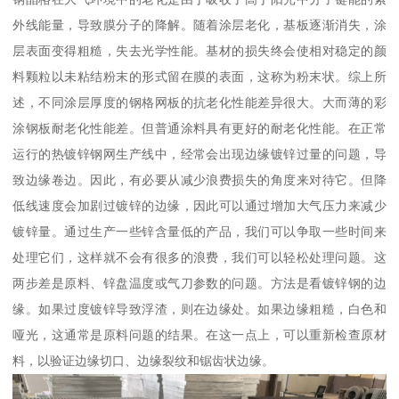
外线能量，导致膜分子的降解。随着涂层老化，基板逐渐消失，涂
层表面变得粗糙，失去光学性能。基材的损失终会使相对稳定的颜
料颗粒以未粘结粉末的形式留在膜的表面，这称为粉末状。综上所
述，不同涂层厚度的钢格网板的抗老化性能差异很大。大而薄的彩
涂钢板耐老化性能差。但普通涂料具有更好的耐老化性能。在正常
运行的热镀锌钢网生产线中，经常会出现边缘镀锌过量的问题，导
致边缘卷边。因此，有必要从减少浪费损失的角度来对待它。但降
低线速度会加剧过镀锌的边缘，因此可以通过增加大气压力来减少
镀锌量。通过生产一些锌含量低的产品，我们可以争取一些时间来
处理它们，这样就不会有很多的浪费，我们可以轻松处理问题。这
两步差是原料、锌盘温度或气刀参数的问题。方法是看镀锌钢的边
缘。如果过度镀锌导致浮渣，则在边缘处。如果边缘粗糙，白色和
哑光，这通常是原料问题的结果。在这一点上，可以重新检查原材
料，以验证边缘切口、边缘裂纹和锯齿状边缘。