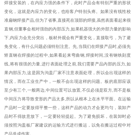
焊接安装的，在内应力强的条件下，此时产品会有特别严重的形状
变化，这就是内应力的变化，也给客户特别头疼。如果没有线性校
准扁钢焊接产品,但为了省事,直接死在顶部的焊接,虽然表面看起来很
直钢,但董事会相对强劲的内部压力,如果机器强大的外部力量的影响
下,内应力会充分突出，板材外观会有严重变化，直接取弓，为了避
免变化，有什么问题必须特别注意。先,当我们在焊接产品时,必须先
矫直钢在焊接的过程中,如果看起来弯曲钢,焊接时间,没有钢铁刻度
线,将有很强的力量,进行表面处理之前,我们需要产品内部的压力,如
果内部压力,这是因为沟盖厂家不注意表面处理，所以会出现这样的
情况，而在工业生产中，一般不会出现这样的问题。板的底部应该
至少有三个,一般两边,中间位置可以放置,不仅必须是双方,而不是板
中间压力将导致变形的产品太多,所以从根本上在水平平面。在运输
产品时一定要放得平整一些，这样产品的动力才会更均匀，装卸产
品时不得故意放下，一定要轻轻提起。为了避免损坏，在装卸时必
须按照沟盖板厂家建议的运输方式进行搬运，以免在搬运过程中对
产品造成伤害。