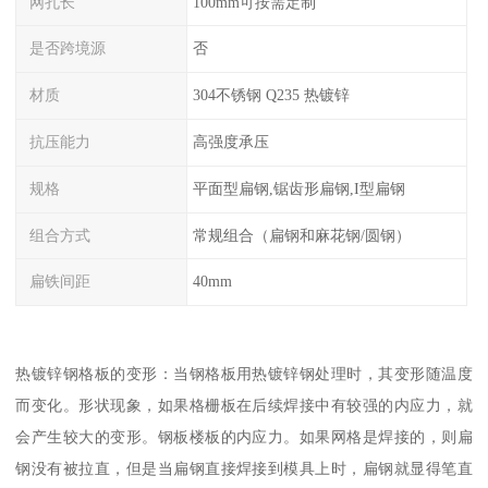
网孔长
100mm可按需定制
是否跨境源
否
材质
304不锈钢 Q235 热镀锌
抗压能力
高强度承压
规格
平面型扁钢,锯齿形扁钢,I型扁钢
组合方式
常规组合（扁钢和麻花钢/圆钢）
扁铁间距
40mm
热镀锌钢格板的变形：当钢格板用热镀锌钢处理时，其变形随温度
而变化。形状现象，如果格栅板在后续焊接中有较强的内应力，就
会产生较大的变形。钢板楼板的内应力。如果网格是焊接的，则扁
钢没有被拉直，但是当扁钢直接焊接到模具上时，扁钢就显得笔直