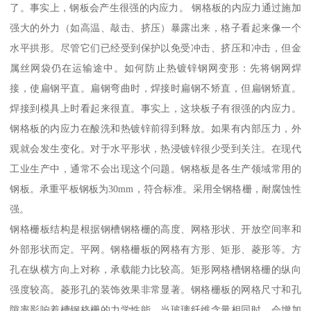
了。事实上，钢板会产生很强的内应力。 钢格板的内应力通过施加
强大的外力（如高温、敲击、挤压）暴露出来，格子看起来像一个
水平拱形。尽管它们已经受到保护以免受冲击、挤压和冲击，但金
属丝网袋仍在运输途中。如何防止热镀锌钢网变形：先将钢网焊
接，使扁钢平直。扁钢弯曲时，焊接时扁钢不矫直，但扁钢矫直。
焊接到模具上时看起来很直。事实上，这块板子有很强的内应力。
钢格板的内应力在酸洗和热镀锌前得到释放。如果有内部压力，外
观就会发生变化。对于水平形状，热浸镀锌很少受到关注。在现代
工业生产中，通常不会出现这个问题。钢格板是各生产领域常用的
钢板。承重平板钢板为30mm，符合标准。采用全钢格栅，耐腐蚀性
强。
钢格栅板结构是根据钢槽钢格栅的高度、网格形状、开放空间率和
外部形状而定。平网。钢格栅板的网格有方形、矩形、菱形等。方
孔在纵横方向上对称，承载能力比较高。矩形网格槽钢格栅的纵向
强度较高。菱形孔的装饰效果非常显著。钢格栅板的网格尺寸和孔
隙率影响着槽钢格栅的力学性能。当玻璃纤维含量相同时，会增加