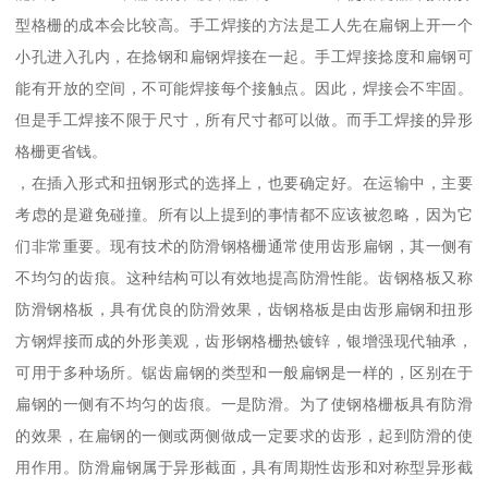
型格栅的成本会比较高。手工焊接的方法是工人先在扁钢上开一个
小孔进入孔内，在捻钢和扁钢焊接在一起。手工焊接捻度和扁钢可
能有开放的空间，不可能焊接每个接触点。因此，焊接会不牢固。
但是手工焊接不限于尺寸，所有尺寸都可以做。而手工焊接的异形
格栅更省钱。
，在插入形式和扭钢形式的选择上，也要确定好。在运输中，主要
考虑的是避免碰撞。所有以上提到的事情都不应该被忽略，因为它
们非常重要。现有技术的防滑钢格栅通常使用齿形扁钢，其一侧有
不均匀的齿痕。这种结构可以有效地提高防滑性能。齿钢格板又称
防滑钢格板，具有优良的防滑效果，齿钢格板是由齿形扁钢和扭形
方钢焊接而成的外形美观，齿形钢格栅热镀锌，银增强现代轴承，
可用于多种场所。锯齿扁钢的类型和一般扁钢是一样的，区别在于
扁钢的一侧有不均匀的齿痕。一是防滑。为了使钢格栅板具有防滑
的效果，在扁钢的一侧或两侧做成一定要求的齿形，起到防滑的使
用作用。防滑扁钢属于异形截面，具有周期性齿形和对称型异形截