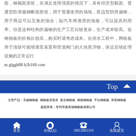
面，钢截面形状，在满足使用强度的情况下，具有经济型截面。普
通型防滑扁钢断面形状，用于普通使用的场地，双边型防滑扁钢，
用于两边可以互换的场合，如汽车烤漆房的地板，可以提高利用
率。但是这种结构的扁钢的生产工艺比较复杂，生产成本较高。齿
钢格板的价格比较高，购买时请考虑成本。在排水工程中，网格板
用于清除可能堵塞泵装置和管道阀门的大块悬浮物，保证后续处理
设施的正常运行
m.glggb88.b2b168.com
Top
主营产品：无锡钢格板 钢格板安装夹 复合钢格板 插接钢格板 平台钢格板 异形钢格板
版权所有：常州市格美瑞钢格板有限公司
首页
在线QQ
18915863310
在线留言