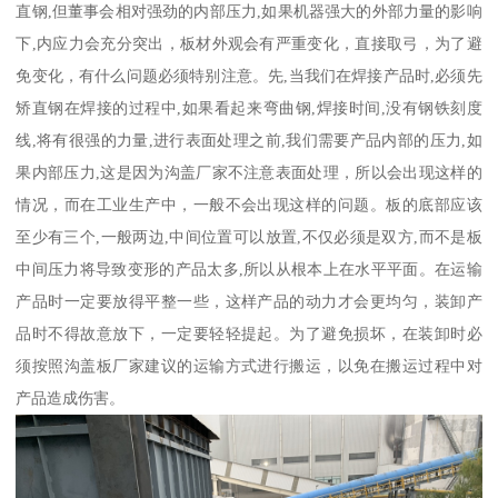
直钢,但董事会相对强劲的内部压力,如果机器强大的外部力量的影响
下,内应力会充分突出，板材外观会有严重变化，直接取弓，为了避
免变化，有什么问题必须特别注意。先,当我们在焊接产品时,必须先
矫直钢在焊接的过程中,如果看起来弯曲钢,焊接时间,没有钢铁刻度
线,将有很强的力量,进行表面处理之前,我们需要产品内部的压力,如
果内部压力,这是因为沟盖厂家不注意表面处理，所以会出现这样的
情况，而在工业生产中，一般不会出现这样的问题。板的底部应该
至少有三个,一般两边,中间位置可以放置,不仅必须是双方,而不是板
中间压力将导致变形的产品太多,所以从根本上在水平平面。在运输
产品时一定要放得平整一些，这样产品的动力才会更均匀，装卸产
品时不得故意放下，一定要轻轻提起。为了避免损坏，在装卸时必
须按照沟盖板厂家建议的运输方式进行搬运，以免在搬运过程中对
产品造成伤害。