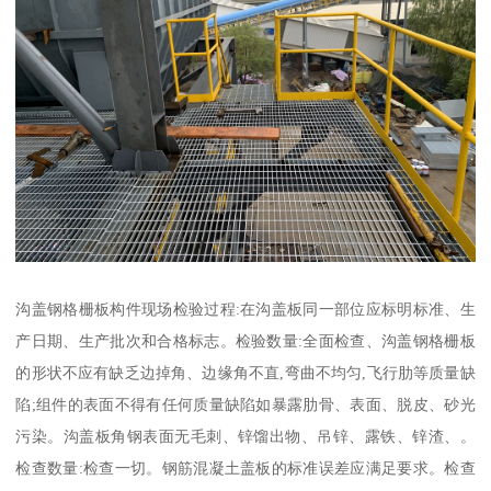
沟盖钢格栅板构件现场检验过程:在沟盖板同一部位应标明标准、生
产日期、生产批次和合格标志。检验数量:全面检查、沟盖钢格栅板
的形状不应有缺乏边掉角、边缘角不直,弯曲不均匀,飞行肋等质量缺
陷;组件的表面不得有任何质量缺陷如暴露肋骨、表面、脱皮、砂光
污染。沟盖板角钢表面无毛刺、锌馏出物、吊锌、露铁、锌渣、。
检查数量:检查一切。钢筋混凝土盖板的标准误差应满足要求。检查