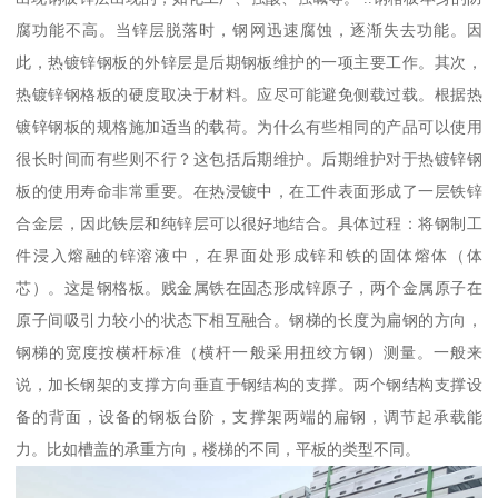
腐功能不高。当锌层脱落时，钢网迅速腐蚀，逐渐失去功能。因
此，热镀锌钢板的外锌层是后期钢板维护的一项主要工作。其次，
热镀锌钢格板的硬度取决于材料。应尽可能避免侧载过载。根据热
镀锌钢板的规格施加适当的载荷。为什么有些相同的产品可以使用
很长时间而有些则不行？这包括后期维护。后期维护对于热镀锌钢
板的使用寿命非常重要。在热浸镀中，在工件表面形成了一层铁锌
合金层，因此铁层和纯锌层可以很好地结合。具体过程：将钢制工
件浸入熔融的锌溶液中，在界面处形成锌和铁的固体熔体（体
芯）。这是钢格板。贱金属铁在固态形成锌原子，两个金属原子在
原子间吸引力较小的状态下相互融合。钢梯的长度为扁钢的方向，
钢梯的宽度按横杆标准（横杆一般采用扭绞方钢）测量。一般来
说，加长钢架的支撑方向垂直于钢结构的支撑。两个钢结构支撑设
备的背面，设备的钢板台阶，支撑架两端的扁钢，调节起承载能
力。比如槽盖的承重方向，楼梯的不同，平板的类型不同。