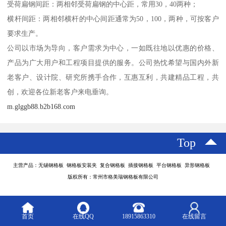
受荷扁钢间距：两相邻受荷扁钢的中心距，常用30，40两种；
横杆间距：两相邻横杆的中心间距通常为50，100，两种，可按客户
要求生产。
公司以市场为导向，客户需求为中心，一如既往地以优惠的价格、
产品为广大用户和工程项目提供的服务。公司热忱希望与国内外新
老客户、设计院、研究所携手合作，互惠互利，共建精品工程，共
创，欢迎各位新老客户来电垂询。
m.glggb88.b2b168.com
Top
主营产品：无锡钢格板 钢格板安装夹 复合钢格板 插接钢格板 平台钢格板 异形钢格板
版权所有：常州市格美瑞钢格板有限公司
首页
在线QQ
18915863310
在线留言