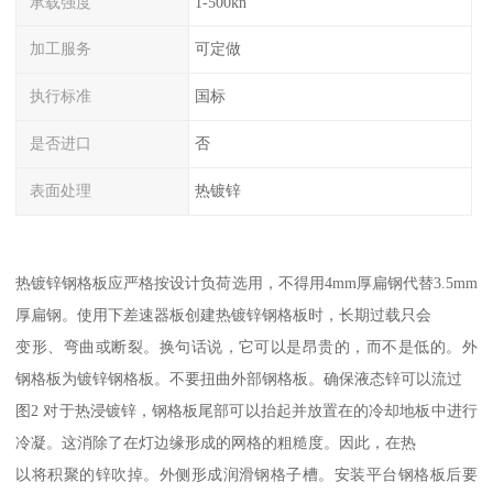
承载强度
1-500kn
加工服务
可定做
执行标准
国标
是否进口
否
表面处理
热镀锌
热镀锌钢格板应严格按设计负荷选用，不得用4mm厚扁钢代替3.5mm
厚扁钢。使用下差速器板创建热镀锌钢格板时，长期过载只会
变形、弯曲或断裂。换句话说，它可以是昂贵的，而不是低的。外
钢格板为镀锌钢格板。不要扭曲外部钢格板。确保液态锌可以流过
图2 对于热浸镀锌，钢格板尾部可以抬起并放置在的冷却地板中进行
冷凝。这消除了在灯边缘形成的网格的粗糙度。因此，在热
以将积聚的锌吹掉。外侧形成润滑钢格子槽。安装平台钢格板后要