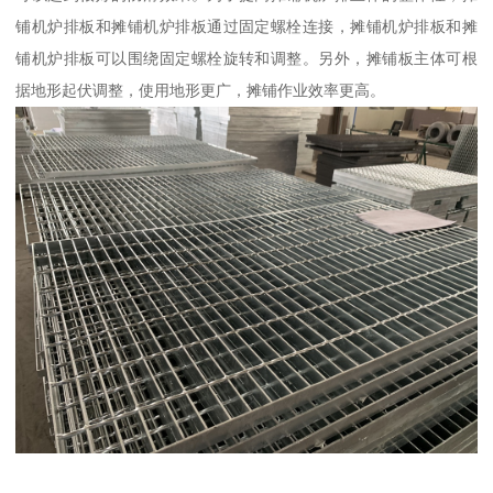
铺机炉排板和摊铺机炉排板通过固定螺栓连接，摊铺机炉排板和摊
铺机炉排板可以围绕固定螺栓旋转和调整。另外，摊铺板主体可根
据地形起伏调整，使用地形更广，摊铺作业效率更高。