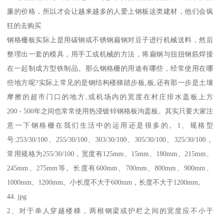
廉的价格，所以才会让越来越多的人爱上钢板这类建材，他们会疯
狂的去购买
钢格栅板实际上是用碳钢或不锈钢扁钢对豆子进行机械送料，然后
整理出一套的模具，用手工或机械的方法，将扁钢与扭扭钢筋焊接
在一起制成方型铁制品。那么钢格栅的用途有哪些，经常使用在哪
些地方呢?实际上常见的是钢结构楼梯踏步板,板,还有那一步是土壤
摩擦的超市门口的地方,或机场内的宽度在村庄排水盖板上方
200 - 500年之间也常常使用热浸镀锌钢格板沟盖板。其实只要大家注
意一下钢格栅在我们生活中的运用还是很多的。1、规格型
号:253/30/100、255/30/100、303/30/100、305/30/100、325/30/100，
常用规格为255/30/100，宽度有125mm、15mm、180mm、215mm、
245mm、275mm等。长度有600mm、700mm、800mm、900mm、
1000mm、1200mm。小长度不大于600mm，长度不大于1200mm。
44. jpg
2、对于单人穿越楼梯，两根钢梁或护栏之间的宽度应不小于