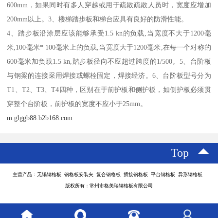
600mm，如果同时有多人穿越或用于疏散疏散人员时，宽度应增加
200mm以上。3、楼梯踏步板和梯台应具有良好的防滑性能。
4、踏步板沿涂层应该能够承受1.5 kn的负载,当宽度不大于1200毫
米,100毫米* 100毫米上的负载,当宽度大于1200毫米,在每一个对称的
600毫米加负载1.5 kn,踏步板径向不应超过跨度的1/500。5、台阶板
与钢梁的连接采用焊接或螺栓固定，焊接经济。6、台阶板型号分为
T1、T2、T3、T4四种，区别在于前护板和侧护板，如侧护板必须贯
穿整个台阶板，前护板的宽度不应小于25mm。
m.glggb88.b2b168.com
Top
主营产品：无锡钢格板 钢格板安装夹 复合钢格板 插接钢格板 平台钢格板 异形钢格板
版权所有：常州市格美瑞钢格板有限公司