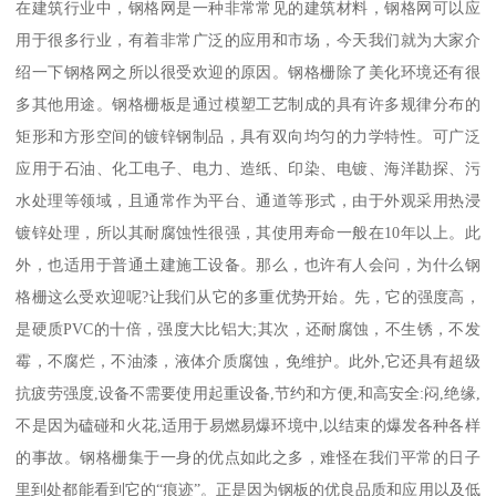
在建筑行业中，钢格网是一种非常常见的建筑材料，钢格网可以应
用于很多行业，有着非常广泛的应用和市场，今天我们就为大家介
绍一下钢格网之所以很受欢迎的原因。钢格栅除了美化环境还有很
多其他用途。钢格栅板是通过模塑工艺制成的具有许多规律分布的
矩形和方形空间的镀锌钢制品，具有双向均匀的力学特性。可广泛
应用于石油、化工电子、电力、造纸、印染、电镀、海洋勘探、污
水处理等领域，且通常作为平台、通道等形式，由于外观采用热浸
镀锌处理，所以其耐腐蚀性很强，其使用寿命一般在10年以上。此
外，也适用于普通土建施工设备。那么，也许有人会问，为什么钢
格栅这么受欢迎呢?让我们从它的多重优势开始。先，它的强度高，
是硬质PVC的十倍，强度大比铝大;其次，还耐腐蚀，不生锈，不发
霉，不腐烂，不油漆，液体介质腐蚀，免维护。此外,它还具有超级
抗疲劳强度,设备不需要使用起重设备,节约和方便,和高安全:闷,绝缘,
不是因为磕碰和火花,适用于易燃易爆环境中,以结束的爆发各种各样
的事故。钢格栅集于一身的优点如此之多，难怪在我们平常的日子
里到处都能看到它的“痕迹”。正是因为钢板的优良品质和应用以及低