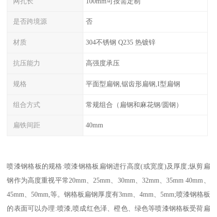
网孔长
100mm可按需定制
是否跨境源
否
材质
304不锈钢 Q235 热镀锌
抗压能力
高强度承压
规格
平面型扁钢,锯齿形扁钢,I型扁钢
组合方式
常规组合（扁钢和麻花钢/圆钢）
扁铁间距
40mm
喷漆钢格板的规格:喷漆钢格板扁钢进行高度(或宽度)及厚度;纵剪扁
钢作为高度重视平常20mm、25mm、30mm、32mm、35mm 40mm、
45mm、50mm,等。钢格板扁钢厚度有3mm、4mm、5mm;喷漆钢格板
的表面可以办理:喷漆,喷成红色泽、橙色、绿色等喷漆钢格板受荷扁