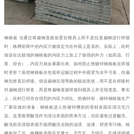
钢格板 当通过将扁钢直接放置在模具上而不是拉直扁钢进行焊接
时，格网矩阵中的内应力被假定为在外观上是直的。实际上，此时
假设在比较强的钢格板的内应力上加上了较强的外力（如高温、打
浆、捏合），内应力就会暴露出来。如何防止热镀锌钢格板在焊接
时变形？虽然钢格板在包装和运输过程中外观变为水平弓形，但扁
钢先矫直后焊接。假设扁钢呈现弯曲的锯齿形状，而不是在焊接时
对扁钢进行矫直，而是将扁钢直接焊接到模具上并呈现笔直。事实
上，此时已经存在强烈的内应力对比。热镀锌前，镀锌钢格板生产
厂家应做好准备：钢格板进入热镀锌槽前的母材表面应清洁无污
染。这里推荐酸洗作为清洁表面的简单方法，但应避免过度酸洗。
酸洗前应清除表面不能用酸洗去除的油渍、油漆、焊渣等污物。格
栅板加工后，格栅板表面应尽量大，无气孔、无缩孔，孔缝或焊接