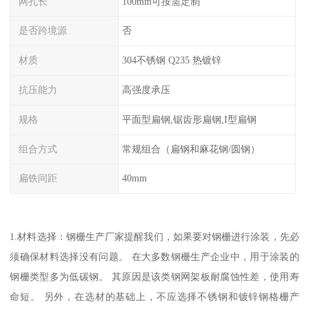
网孔长
100mm可按需定制
是否跨境源
否
材质
304不锈钢 Q235 热镀锌
抗压能力
高强度承压
规格
平面型扁钢,锯齿形扁钢,I型扁钢
组合方式
常规组合（扁钢和麻花钢/圆钢）
扁铁间距
40mm
1.材料选择：钢栅生产厂家提醒我们，如果要对钢栅进行涂装，先必
须确保材料选择没有问题。 在大多数钢栅生产企业中，用于涂装的
钢栅类型多为低碳钢。 其原因是该类钢网架板耐腐蚀性差，使用寿
命短。 另外，在选材的基础上，不应选择不锈钢和镀锌钢格栅产