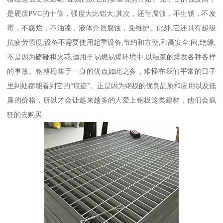
是硬质PVC的十倍，强度大比铝大;其次，还耐腐蚀，不生锈，不发
霉，不腐烂，不油漆，液体介质腐蚀，免维护。此外,它还具有超级
抗疲劳强度,设备不需要使用起重设备,节约和方便,和高安全:闷,绝缘,
不是因为磕碰和火花,适用于易燃易爆环境中,以结束的爆发各种各样
的事故。钢格栅集于一身的优点如此之多，难怪在我们平常的日子
里到处都能看到它的“痕迹”。正是因为钢板的优良品质和应用以及低
廉的价格，所以才会让越来越多的人爱上钢板这类建材，他们会疯
狂的去购买