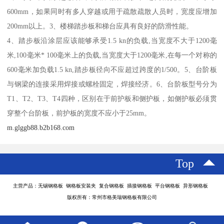
600mm，如果同时有多人穿越或用于疏散疏散人员时，宽度应增加
200mm以上。3、楼梯踏步板和梯台应具有良好的防滑性能。
4、踏步板沿涂层应该能够承受1.5 kn的负载,当宽度不大于1200毫
米,100毫米* 100毫米上的负载,当宽度大于1200毫米,在每一个对称的
600毫米加负载1.5 kn,踏步板径向不应超过跨度的1/500。5、台阶板
与钢梁的连接采用焊接或螺栓固定，焊接经济。6、台阶板型号分为
T1、T2、T3、T4四种，区别在于前护板和侧护板，如侧护板必须贯
穿整个台阶板，前护板的宽度不应小于25mm。
m.glggb88.b2b168.com
Top
主营产品：无锡钢格板 钢格板安装夹 复合钢格板 插接钢格板 平台钢格板 异形钢格板
版权所有：常州市格美瑞钢格板有限公司