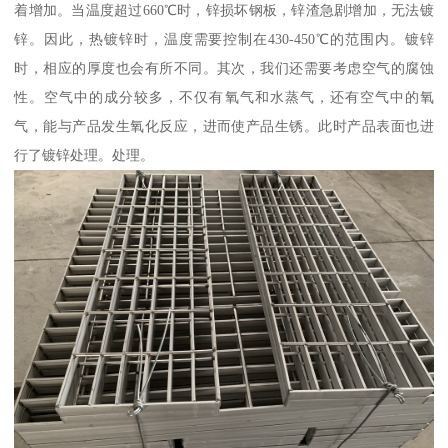
着增加。当温度超过660℃时，锌损坏钢板，锌渣急剧增加，无法镀
锌。因此，热镀锌时，温度需要控制在430-450℃的范围内。镀锌
时，相应的厚度也会有所不同。其次，我们还需要考虑空气的腐蚀
性。空气中的成分较多，不仅有氧气和水蒸气，还有空气中的氧
气，能与产品发生氧化反应，进而使产品生锈。此时产品表面也进
行了镀锌处理。处理。