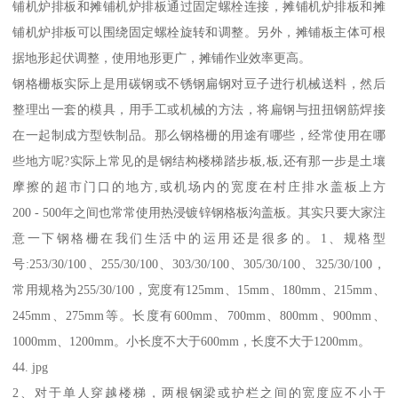
铺机炉排板和摊铺机炉排板通过固定螺栓连接，摊铺机炉排板和摊
铺机炉排板可以围绕固定螺栓旋转和调整。另外，摊铺板主体可根
据地形起伏调整，使用地形更广，摊铺作业效率更高。
钢格栅板实际上是用碳钢或不锈钢扁钢对豆子进行机械送料，然后
整理出一套的模具，用手工或机械的方法，将扁钢与扭扭钢筋焊接
在一起制成方型铁制品。那么钢格栅的用途有哪些，经常使用在哪
些地方呢?实际上常见的是钢结构楼梯踏步板,板,还有那一步是土壤
摩擦的超市门口的地方,或机场内的宽度在村庄排水盖板上方
200 - 500年之间也常常使用热浸镀锌钢格板沟盖板。其实只要大家注
意一下钢格栅在我们生活中的运用还是很多的。1、规格型
号:253/30/100、255/30/100、303/30/100、305/30/100、325/30/100，
常用规格为255/30/100，宽度有125mm、15mm、180mm、215mm、
245mm、275mm等。长度有600mm、700mm、800mm、900mm、
1000mm、1200mm。小长度不大于600mm，长度不大于1200mm。
44. jpg
2、对于单人穿越楼梯，两根钢梁或护栏之间的宽度应不小于