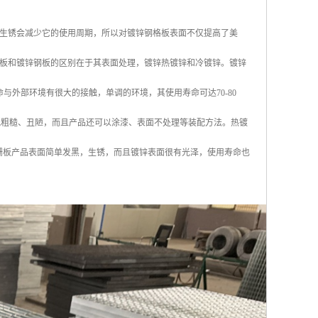
生锈会减少它的使用周期，所以对镀锌钢格板表面不仅提高了美
板和镀锌钢板的区别在于其表面处理，镀锌热镀锌和冷镀锌。镀锌
命与外部环境有很大的接触，单调的环境，其使用寿命可达70-80
仅外观粗糙、丑陋，而且产品还可以涂漆、表面不处理等装配方法。热镀
钢格栅板产品表面简单发黑，生锈，而且镀锌表面很有光泽，使用寿命也