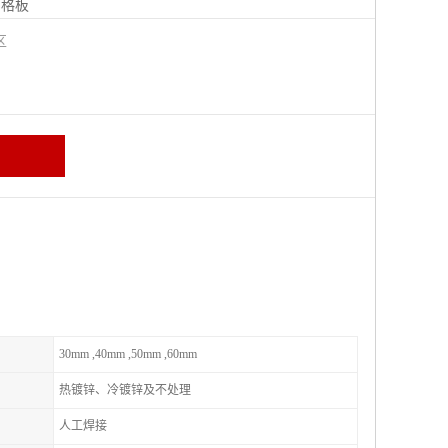
钢格板
宁区
30mm ,40mm ,50mm ,60mm
热镀锌、冷镀锌及不处理
人工焊接