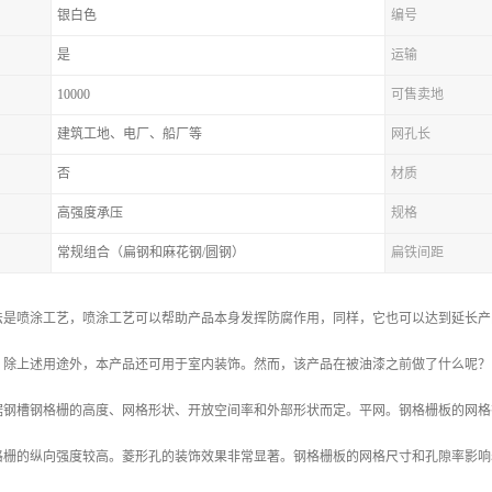
银白色
编号
是
运输
10000
可售卖地
建筑工地、电厂、船厂等
网孔长
否
材质
高强度承压
规格
常规组合（扁钢和麻花钢/圆钢）
扁铁间距
法是喷涂工艺，喷涂工艺可以帮助产品本身发挥防腐作用，同样，它也可以达到延长产
，除上述用途外，本产品还可用于室内装饰。然而，该产品在被油漆之前做了什么呢？
据钢槽钢格栅的高度、网格形状、开放空间率和外部形状而定。平网。钢格栅板的网格
格栅的纵向强度较高。菱形孔的装饰效果非常显著。钢格栅板的网格尺寸和孔隙率影响