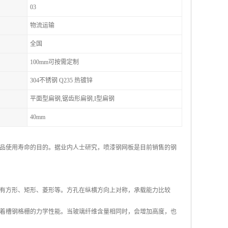
03
物流运输
全国
100mm可按需定制
304不锈钢 Q235 热镀锌
平面型扁钢,锯齿形扁钢,I型扁钢
40mm
品使用寿命的目的。据业内人士研究，喷漆钢网板是目前销售的钢
有方形、矩形、菱形等。方孔在纵横方向上对称，承载能力比较
着槽钢格栅的力学性能。当玻璃纤维含量相同时，会增加高度，也