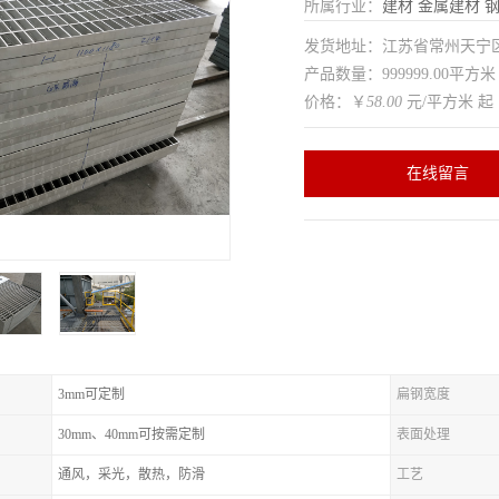
所属行业：
建材
金属建材
发货地址：江苏省常州天
产品数量：999999.00平方米
价格：￥
58.00
元/平方米 起
在线留言
3mm可定制
扁钢宽度
30mm、40mm可按需定制
表面处理
通风，采光，散热，防滑
工艺