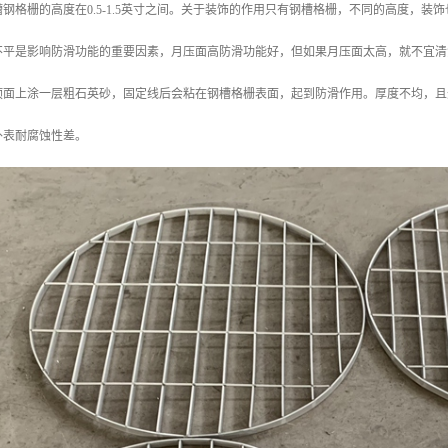
钢格栅的高度在0.5-1.5英寸之间。关于装饰的作用只有钢槽格栅，不同的高度，
不平是影响防滑功能的重要因素，月压面高防滑功能好，但如果月压面太高，就不宜清
顶面上涂一层粗石英砂，固定线后会粘在钢槽格栅表面，起到防滑作用。厚度不均，且
外表耐腐蚀性差。