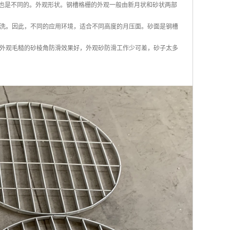
装饰也是不同的。外观形状。钢槽格栅的外观一般由新月状和砂状两部
洗。因此，不同的应用环境，适合不同高度的月压面。砂面是钢槽
外观毛糙的砂棱角防滑效果好，外观砂防滑工作少可差，砂子太多