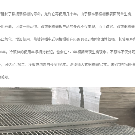
于延长了插接钢格栅的寿命，允许它再使用几十年。由于镀锌钢格栅板表面简单生锈，
使用寿命，可谓一举两得。镀锌钢格栅板产品的外观不仅美观，而且讲究。镀锌钢格栅
止氧化，增加使用。热镀锌插电式钢格栅板在PH6-PH12时耐腐蚀性较强，其使用寿
-30年。冷镀锌的使用年限相对较短，也会在2 - 3年初期出现生锈现象。不镀锌不
，可达40 -70年。冷镀锌沟盖的长度为3年。涂漆插入式钢格栅5-7年。未镀锌的
观美观。