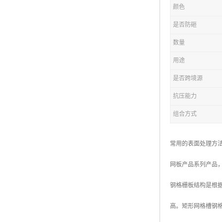
颜色
复合钢格板
是否防砸
热浸锌钢格板
数量
钢格板厂家
用途
热镀锌钢格板
是否跨境源
抗压能力
江苏钢格板
组合方式
浙江钢格板
山东钢格板
常用的表面处理方
福建钢格板
网板产品系列产品
安徽钢格板
钢格栅板结构是根
河南钢格板
高。矩形网格槽钢
陕西钢格板