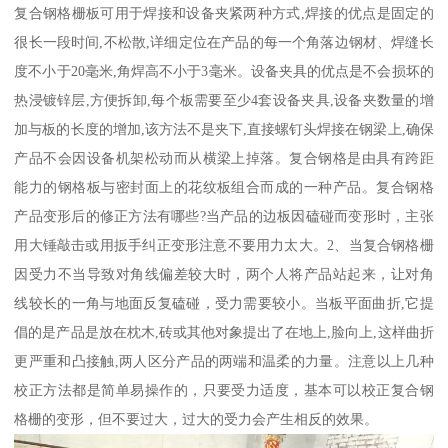
复合钢格栅板可用于焊接和设备夹紧两种方式,焊接的优点是固定的
很长一段时间,不松散,详细定位在产品的每一个角落边钢材、焊缝长
度不小于20毫米,角焊高不小于3毫米。设备夹具的优点是不会损坏的
热浸镀锌层,方便拆卸,每个板需要至少4套设备夹具,设备夹数量的增
加与板的长度的增加,该方法不是夹下,直接螺钉头焊接在钢梁上,确保
产品不会因设备机架松动而从横梁上掉落。复合钢格是由具有跨距
能力的钢格板与密封面上的花纹板组合而成的一种产品。复合钢格
产品变形后的修正方法有哪些?当产品的边板因磕碰而变形时，主张
用大锤敲击或用扳手纠正变形注意不要用力太大。2、当复合钢格栅
因受力不当导致对角线偏差较大时，两个人将产品站起来，让对角
线较长的一角与地面反复磕碰，受力需要较小。当板平面曲折,它提
倡的是产品是放在枕木,砖或其他对象提出了在地上,脸向上,这样曲折
更严重和凸接触,两人区分产品的两端和温柔的力量。注意以上几种
校正方法都是简单易操作的，只要受力适度，基本可以校正复合钢
格栅的变形，但不要过大，过大的受力会产生相反的效果。