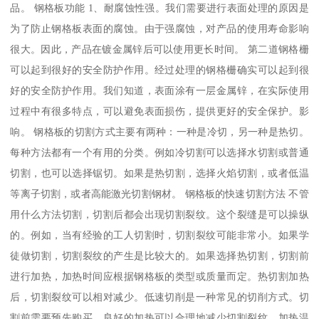
品。 钢格板功能 1、耐腐蚀性强。我们需要进行表面处理的原因是
为了防止钢格板表面的腐蚀。由于强腐蚀，对产品的使用寿命影响
很大。因此，产品在镀金属锌后可以使用更长时间。 第二道钢格栅
可以起到很好的安全防护作用。经过处理的钢格栅确实可以起到很
好的安全防护作用。我们知道，表面涂有一层金属锌，在实际使用
过程中有很多特点，可以避免表面损伤，提供更好的安全保护。影
响。 钢格板的切割方式主要有两种：一种是冷切，另一种是热切。
每种方法都有一个有用的分类。例如冷切割可以选择水切割或普通
切割，也可以选择锯切。如果是热切割，选择火焰切割，或者低温
等离子切割，或者高能激光切割钢材。 钢格板的快速切割方法 不管
用什么方法切割，切割后都会出现切割裂纹。这个裂缝是可以操纵
的。例如，当有经验的工人切割时，切割裂纹可能非常小。如果学
徒做切割，切割裂纹的产生是比较大的。如果选择热切割，切割前
进行加热，加热时间应根据钢格板的类型或质量而定。热切割加热
后，切割裂纹可以相对减少。低速切削是一种常见的切削方式。切
割前需要预先购买。良好的加热可以合理地减少切割裂纹。加热温