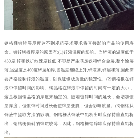
钢格栅镀锌层厚度达不到规范要求要求将直接影响产品的使用寿
命。镀锌钢板厚度的原因有:(1)锌液温度的影响。当锌液的温度低于
430度,锌和铁扩散速度较低,不容易产生满足铁和锌合金层,整个涂层
薄,当温度是460度锌层加厚,当温度继续上升,锌液薄,锌层和薄,因此需
要严格控制锌液的温度，以保证钢板质量的稳定性。(2)钢格板在锌
液中停留时间的影响。钢晶格在锌液中停留的时间有一定的大小，
这是根据钢晶格的厚度来确定的。随着镀锌时间的延长，会增加镀
层厚度，但镀锌时间过长会使锌层变脆，但会影响质量。(3)钢格从
锌液中提取方法的影响。钢格栅从锌液中铅析出时应保持垂直铅析
出，钢格栅倾斜的锌层较薄，因此，钢格栅铅锌罐应保持垂直铅析
出。