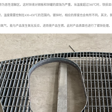
的循环称为恶性溶解区。这时锌液对钢板和锌罐的腐蚀为严重。当温度超过560℃时，铁损
，温度需要控制在430-450℃的范围内。镀锌时，相应的厚度也会有所不同。其次
的氧气，能与产品发生氧化反应，进而使产品生锈。此时产品表面也进行了镀锌处理。