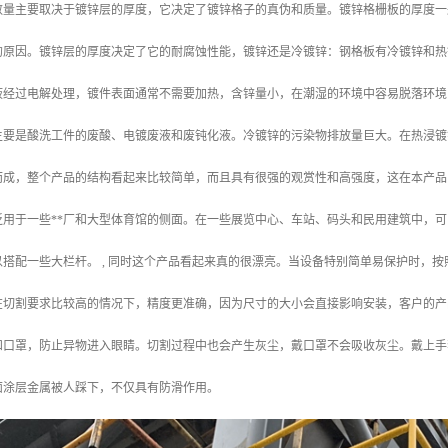
量主要取决于镀锌层的厚度，它决定了镀锌格子的真伪和质量。镀锌格栅板的厚度一般
的原因。镀锌层的厚度决定了它的耐腐蚀性能，镀锌还是冷镀锌：钢格板有冷镀锌和热
液经过电解处理，镀件表面通常不需要加热，含锌量小，在潮湿的环境中容易脱落环境
主要是酸洗工件的废酸、电镀废液和废钝化液。冷镀锌的污染物排放量巨大。在热浸镀
而成，整个产品的结构看起来比较简单，而且具有很强的观赏性和高强度，这在本产品
泛用于一些**厂和大型体育馆的侧面。在一些展览中心、车站、码头和民用建筑中，
搭配一些大栏杆。 , 同时这个产品看起来真的很漂亮。当设备特别简单易保护时，
在切割要求比较高的情况下，精度更准确，因为尺寸的大小会直接影响安装，客户的产
和口罩，防止异物进入眼睛。切割过程中也会产生灰尘，戴口罩不会吸收灰尘。戴上手
面涂层金属被人踩下，不仅具有防滑作用。