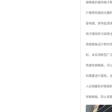
钢格板的镀锌格子数
广东钢格板
户推荐热镀锌光栅
广西钢格板
是电镀，即锌盐溶
云南钢格板
而冷镀锌的污染物
湖南钢格板
用钢格板设计制作
湖北钢格板
好。本实用新型广
江西钢格板
热镀锌钢格板，可以
山西钢格板
的需要进行裁剪。
上海钢格板
人应佩戴防护眼镜
南京钢格板
锌钢格板，防止表
苏州钢格板