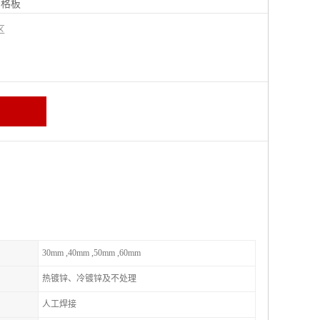
钢格板
宁区
30mm ,40mm ,50mm ,60mm
热镀锌、冷镀锌及不处理
人工焊接