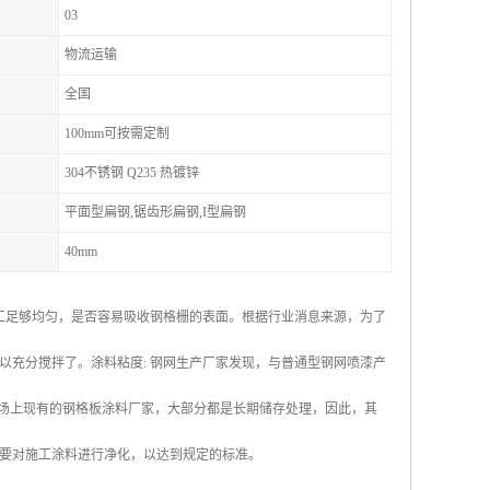
03
物流运输
全国
100mm可按需定制
304不锈钢 Q235 热镀锌
平面型扁钢,锯齿形扁钢,I型扁钢
40mm
施工足够均匀，是否容易吸收钢格栅的表面。根据行业消息来源，为了
以充分搅拌了。涂料粘度: 钢网生产厂家发现，与普通型钢网喷漆产
于市场上现有的钢格板涂料厂家，大部分都是长期储存处理，因此，其
要对施工涂料进行净化，以达到规定的标准。