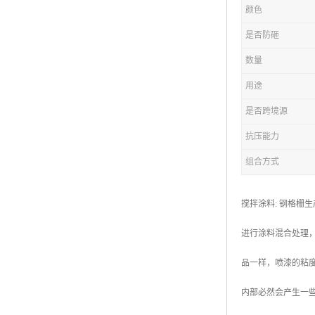
颜色
复合钢格板
是否防砸
热浸锌钢格板
数量
钢格板厂家
用途
热镀锌钢格板
是否跨境源
抗压能力
江苏钢格板
组合方式
浙江钢格板
山东钢格板
搅拌涂料: 钢格
福建钢格板
进行涂料混合处理
安徽钢格板
品一样，喷漆的粘度
河南钢格板
内部必然会产生一
陕西钢格板