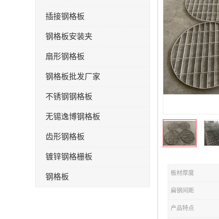
插接钢格板
钢格板安装夹
扇形钢格板
钢格板批发厂家
不锈钢钢格板
无锡逸博钢格板
齿形钢格板
镀锌钢格栅板
板材厚度
钢格板
扁钢间距
钢格栅板
产品特点
水沟盖板