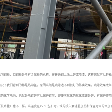
也叫钢板，但钢板是所有金属板的总称。在普通钢上涂上锌或喷漆，这样您就可以轻松
情况下我们看到的都是热沟盖，原因当然是喷漆达不到很好的防腐效果，喷漆效果太差
态的化学电池，也就是电镀锌可以保护镀层，即使次氧化的氧化应该是锌，有保护作用
铁水量）也不一样。当温度在450°C左右时，铁的损失会随着加热和保温时间的增加而