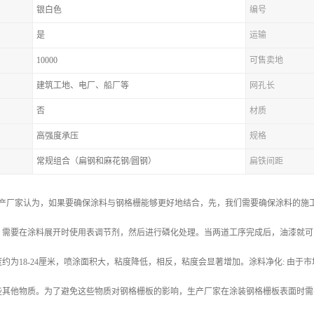
银白色
编号
是
运输
10000
可售卖地
建筑工地、电厂、船厂等
网孔长
否
材质
高强度承压
规格
常规组合（扁钢和麻花钢/圆钢）
扁铁间距
栅生产厂家认为，如果要确保涂料与钢格栅能够更好地结合，先，我们需要确保涂料的
，需要在涂料展开时使用表调节剂，然后进行磷化处理。当两道工序完成后，油漆就可
约为18-24厘米，喷涂面积大，粘度降低，相反，粘度会显著增加。涂料净化: 由
些其他物质。为了避免这些物质对钢格栅板的影响，生产厂家在涂装钢格栅板表面时需