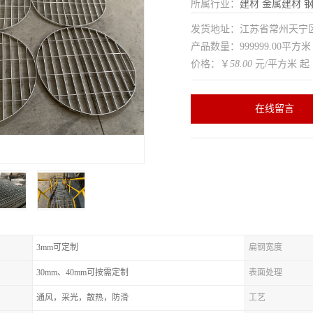
所属行业：
建材
金属建材
发货地址：江苏省常州天
产品数量：999999.00平方米
价格：￥
58.00
元/平方米 起
在线留言
3mm可定制
扁钢宽度
30mm、40mm可按需定制
表面处理
通风，采光，散热，防滑
工艺