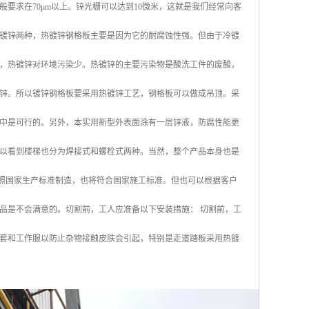
要求在70μm以上。锌光栅可以达到10微米，这就是我们经常向客
镀锌两种，热镀锌钢格板主要是因为它的耐腐蚀性强。但由于冷镀
，热镀锌对环境污染少。热镀锌的主要污染物是酸洗工件的废酸，
锌。所以镀锌钢格板要采用热镀锌工艺，钢格板可以做成吊顶。采
中是可行的。另外，本实用新型外表面涂有一层锌液，防腐性能更
可以看到楼梯也分为焊接式和螺栓式两种。当然，整个产品本身也是
按照国家生产标准制造，也将符合国家施工标准。但也可以根据客户
品是不会满意的。切割前，工人应准备以下安装措施： 切割前，工
套和工作服以防止杂物接触皮肤会引起，特别是走道踏板采用热镀