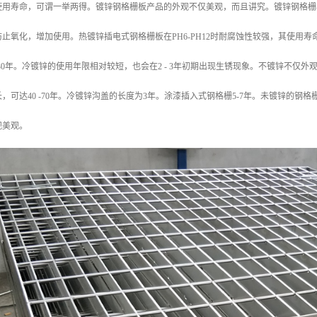
使用寿命，可谓一举两得。镀锌钢格栅板产品的外观不仅美观，而且讲究。镀锌钢格栅
止氧化，增加使用。热镀锌插电式钢格栅板在PH6-PH12时耐腐蚀性较强，其使用寿
-30年。冷镀锌的使用年限相对较短，也会在2 - 3年初期出现生锈现象。不镀锌不
，可达40 -70年。冷镀锌沟盖的长度为3年。涂漆插入式钢格栅5-7年。未镀锌的
观美观。