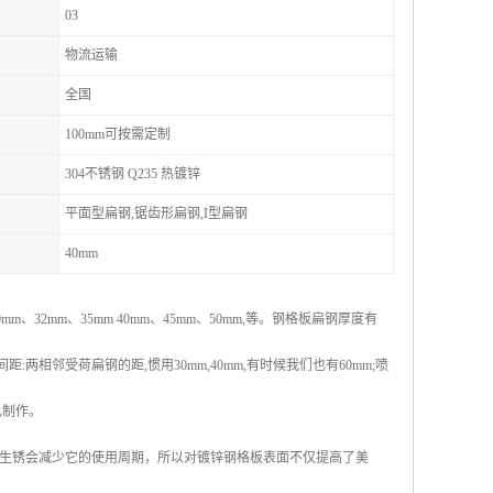
03
物流运输
全国
100mm可按需定制
304不锈钢 Q235 热镀锌
平面型扁钢,锯齿形扁钢,I型扁钢
40mm
32mm、35mm 40mm、45mm、50mm,等。钢格板扁钢厚度有
两相邻受荷扁钢的距,惯用30mm,40mm,有时候我们也有60mm;喷
己制作。
生锈会减少它的使用周期，所以对镀锌钢格板表面不仅提高了美