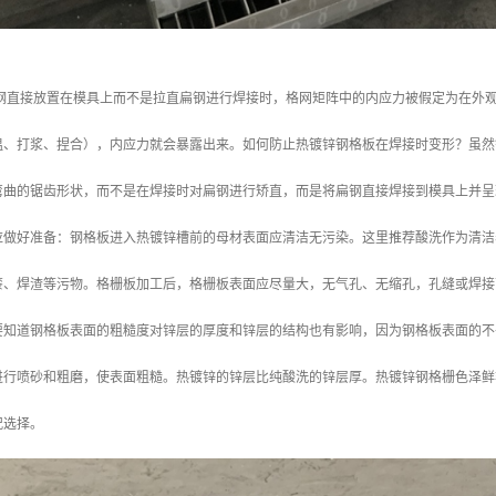
扁钢直接放置在模具上而不是拉直扁钢进行焊接时，格网矩阵中的内应力被假定为在外
温、打浆、捏合），内应力就会暴露出来。如何防止热镀锌钢格板在焊接时变形？虽然
弯曲的锯齿形状，而不是在焊接时对扁钢进行矫直，而是将扁钢直接焊接到模具上并呈
应做好准备：钢格板进入热镀锌槽前的母材表面应清洁无污染。这里推荐酸洗作为清洁
漆、焊渣等污物。格栅板加工后，格栅板表面应尽量大，无气孔、无缩孔，孔缝或焊接
要知道钢格板表面的粗糙度对锌层的厚度和锌层的结构也有影响，因为钢格板表面的不
进行喷砂和粗磨，使表面粗糙。热镀锌的锌层比纯酸洗的锌层厚。热镀锌钢格栅色泽鲜
况选择。