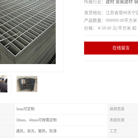
所属行业：
建材
金属建材
发货地址：江苏省常州天
产品数量：999999.00平方米
价格：￥
58.00
元/平方米 起
在线留言
3mm可定制
扁钢宽度
30mm、40mm可按需定制
表面处理
通风，采光，散热，防滑
工艺