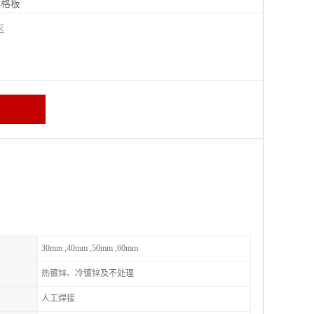
钢格板
宁区
30mm ,40mm ,50mm ,60mm
热镀锌、冷镀锌及不处理
人工焊接