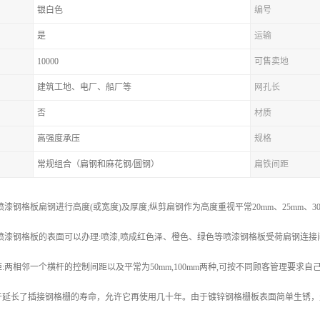
银白色
编号
是
运输
10000
可售卖地
建筑工地、电厂、船厂等
网孔长
否
材质
高强度承压
规格
常规组合（扁钢和麻花钢/圆钢）
扁铁间距
漆钢格板扁钢进行高度(或宽度)及厚度;纵剪扁钢作为高度重视平常20mm、25mm、30mm、
m;喷漆钢格板的表面可以办理:喷漆,喷成红色泽、橙色、绿色等喷漆钢格板受荷扁钢连接间距:
:两相邻一个横杆的控制间距以及平常为50mm,100mm两种,可按不同顾客管理要求自
于延长了插接钢格栅的寿命，允许它再使用几十年。由于镀锌钢格栅板表面简单生锈，