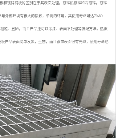
板和镀锌钢板的区别在于其表面处理，镀锌热镀锌和冷镀锌。镀锌
命与外部环境有很大的接触，单调的环境，其使用寿命可达70-80
仅外观粗糙、丑陋，而且产品还可以涂漆、表面不处理等装配方法。热镀
钢格栅板产品表面简单发黑，生锈，而且镀锌表面很有光泽，使用寿命也