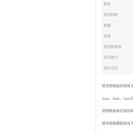
颜色
复合钢格板
是否防砸
热浸锌钢格板
数量
钢格板厂家
用途
热镀锌钢格板
是否跨境源
抗压能力
江苏钢格板
组合方式
浙江钢格板
山东钢格板
喷漆钢格板的规格:喷
福建钢格板
3mm、4mm、5m
安徽钢格板
漆钢格板麻花钢间距
河南钢格板
镀锌钢格栅板相当
陕西钢格板