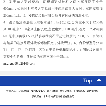
2、对于单人穿越楼梯，两根钢梁或护栏之间的宽度应不小于
600mm，如果同时有多人穿越或用于疏散疏散人员时，宽度应增加
200mm以上。3、楼梯踏步板和梯台应具有良好的防滑性能。
4、踏步板沿涂层应该能够承受1.5 kn的负载,当宽度不大于1200毫
米,100毫米* 100毫米上的负载,当宽度大于1200毫米,在每一个对称的
600毫米加负载1.5 kn,踏步板径向不应超过跨度的1/500。5、台阶板
与钢梁的连接采用焊接或螺栓固定，焊接经济。6、台阶板型号分为
T1、T2、T3、T4四种，区别在于前护板和侧护板，如侧护板必须贯
穿整个台阶板，前护板的宽度不应小于25mm。
m.glggb88.b2b168.com
Top
主营产品：无锡钢格板 钢格板安装夹 复合钢格板 插接钢格板 平台钢格板 异形钢格板
版权所有：常州市格美瑞钢格板有限公司