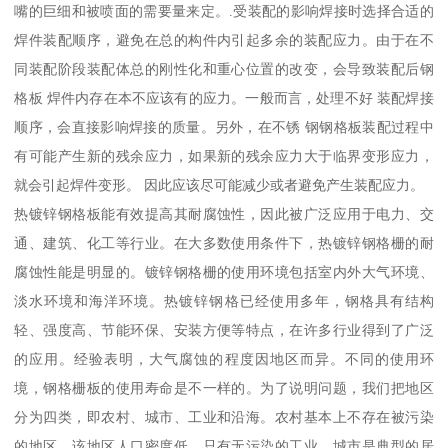
嘴的巨细和被喷面的需要量来定。.受装配的影响焊接时选择合适的
焊件装配顺序，避免在总的构件内引起多余的装配应力。由于在不
同装配阶段装配体总的刚性化和重心位置的改变，会导致装配后钢
格板 焊件内存在本不应该有的应力。一般而言，处理不好 装配焊接
顺序，会直接影响焊接的质量。另外，在不锈 钢钢格板装配过程中
有可能产生新的残余应力，如果新的残余应力大于临界变形应力，
就会引起焊件变形。 因此应该尽可能减少或者避免产生装配应力。
热镀锌钢格板能有效提高其耐腐蚀性，因此被广泛应用于电力、交
通、建筑、化工等行业。在大多数使用条件下，热镀锌钢格栅的耐
腐蚀性能是明显的。镀锌钢格栅的使用环境包括室内外大气环境、
淡水环境和海洋环境。热镀锌钢格已经使用多年，钢格具有结构
轻、强度高、节能环保、安装方便等特点，在许多行业得到了广泛
的应用。经验表明，大气腐蚀的程度因地区而异。不同的使用环
境，钢格栅板的使用寿命是不一样的。为了说明问题，我们把地区
分为四类，即农村、城市、工业和沿海。农村基本上不存在被污染
的地区。该地区人口密度低，只有无污染的工业。城市是典型的居