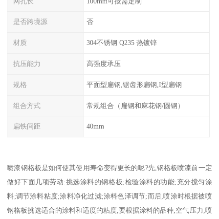
网孔长
100mm可按需定制
是否跨境源
否
材质
304不锈钢 Q235 热镀锌
抗压能力
高强度承压
规格
平面型扁钢,锯齿形扁钢,I型扁钢
组合方式
常规组合（扁钢和麻花钢/圆钢）
扁铁间距
40mm
喷漆钢格板是如何使其使用寿命变得更长的呢?先,钢格板喷漆前一定
做好下面几项劳动:挑选涂料的钢格板;检验涂料的功能;充分搅匀涂
料;调节涂料粘度;涂料净化过滤;涂料色泽调节;而后,喷涂时根据被喷
钢格板挑选适合的涂料和适度的粘度,要根据涂料的品种,空气压力,喷