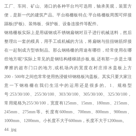
工厂、车间、矿山、港口的各种平台均可选用，轴承美观，装置方
便，是新一代的建筑产品。平台格栅板特点:平台格栅板周围可焊接
踢板(护板)、装饰板、保护板、设备连接件等配件。
钢格栅板实际上是用碳钢或不锈钢扁钢对豆子进行机械送料，然后
整理出一套的模具，用手工或机械的方法，将扁钢与扭扭钢筋焊接
在一起制成方型铁制品。那么钢格栅的用途有哪些，经常使用在哪
些地方呢?实际上常见的是钢结构楼梯踏步板,板,还有那一步是土壤
摩擦的超市门口的地方,或机场内的宽度在村庄排水盖板上方
200 - 500年之间也常常使用热浸镀锌钢格板沟盖板。其实只要大家注
意一下钢格栅在我们生活中的运用还是很多的。1、规格型
号:253/30/100、255/30/100、303/30/100、305/30/100、325/30/100，
常用规格为255/30/100，宽度有125mm、15mm、180mm、215mm、
245mm、275mm等。长度有600mm、700mm、800mm、900mm、
1000mm、1200mm。小长度不大于600mm，长度不大于1200mm。
44. jpg