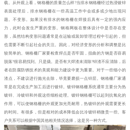
载。从外观上看，钢格栅的质量怎么样?当排水钢格栅经过热浸镀锌
表面处理后，排水钢格栅在一些高温工作中会或多或少地出现问
题。不变形。如果没有排水的钢格栅在焊接后具有一定的强内应
力，此时会发生严重的变形。钢格网板在整体设计中是否存在变
形，虽然结构变形问题通常是在运输或装卸管理过程中引起的，但
也需要不断引起社会的关注。因此，对经济变形的分析和调整是比
较简单的。钢格栅厂家要检查焊点是否牢固，扭曲的方钢是否容易
脱落?很容易找到。只是撬。是否有大焊渣未清除?锌渣不应清除，后
者在防腐防锈技术的美观和能力建设中更为重要。对于一些细小的
渣点，不建议进行抛光去除，毕竟要磨损一点锌层。钢格栅厂家通
常是在完成生产加工后进行镀锌。镀锌钢格栅系统通常主要分为热
镀锌、冷镀锌和外观这些细粉处理。镀锌钢格栅可以起到抗氧化的
作用，可以使钢格栅的外观更加光亮耐用，热镀锌的外观需要更长
的时间。有很多，但是相对的成本降低会比冷镀锌稍微贵一些。客
户关系可以根据中国其他相关情况选择，这是另一种方式。