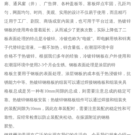
廊、通风窗（井）、广告牌、各种盖板等。塞板焊点牢固，孔距均
匀，网面均匀。时尚、美观、实用的设计不仅易于使用，而且精巧
泛用于工厂、剧院、商场或室内装潢，也可用于平台过道。热镀锌
钢板的使用寿命显着延长，从而减少了更换次数，实际上降低了二
板表面处理的特点是冷镀锌。冷镀也称为“电镀”。即电解用铁和锌离
子代替锌盐溶液。一般不加热，锌含量低，在潮湿环境中容
价格不于热镀锌。根据我们多年的经验，冷镀锌钢板在户外使用和
在潮湿环境中使用2-3个月会生锈。钢板表面处理是涂层的特
格板主要用于钢板的表面处理。涂层钢板的成本低于热浸镀锌，抗
锈能力中等。热镀锌钢格板的组装可以通过焊接钢格板和组装夹具
格板总成是另一种有10mm间隙的总成，则需要注意总成的稳定可
靠。热镀锌钢格板安装：热镀锌钢格板组件可以通过焊接和组装夹
的装配间隙为10mm，因此在单装配时，需要注意装配的稳定性和可
靠性。应经常检查以防止装配夹松动。在振源附近的钢格
胶垫。
钢格栅沟盖现在广泛的出现在我们的生活中，今天我们就来介绍一