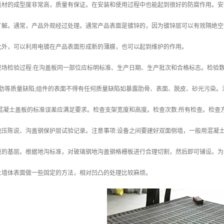
板材的成型度非常高，质量有保证。在安装和使用过程中也能起到很好的防腐作用。安
了解。通常，产品外观经过处理。通常产品表面是镀锌的，因为镀锌层可以有效隔绝空
此外，可以利用电镀在产品表面形成新的薄膜，也可以起到维护的作用。
现场检验过程:在沟盖板同一部位应标明标准、生产日期、生产批次和合格标志。检验数
行肋等质量缺陷;组件的表面不得有任何质量缺陷如暴露肋骨、表面、脱皮、砂光污染
混凝土盖板的标准误差应满足要求。检查支架宽度和高度。检查次数:所有检查。检查
块压陈说、沟盖钢保护层试验记录。注意事项:设备之间要建好双面侧墙，一般用混凝
重的基层。根据地沟标准，对玻璃钢地沟盖钢格栅板进行合理切割，然后即可铺设。为
土墙体表面做一些固定的方法，相对凹凸的处理比较麻烦。