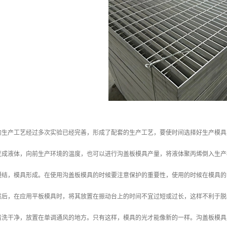
的生产工艺经过多次实验已经完善，形成了配套的生产工艺，要使时间选择好生产模具
变成液体，向前生产环境的温度，也可以进行沟盖板模具产量，将液体聚丙烯倒入生产
凝结，模具形成。在使用沟盖板模具的时候要注意保护的重要性，使用的时候在模具的
然后，在应用平板模具时，将其放置在振动台上的时间不宜过短或过长，这样不利于脱
清洗干净，放置在单调通风的地方。只有这样，模具的光才能像新的一样。沟盖板模具