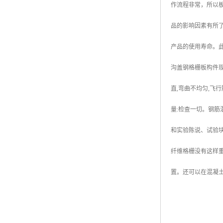
作流程非常，所以
广东钢格板
品的影响因素有所
广西钢格板
产品的使用寿命。
云南钢格板
沟盖钢格栅板构件
湖南钢格板
直,弯曲不均匀,飞
湖北钢格板
量:检查一切。钢筋
江西钢格板
和实验陈说、试验
山西钢格板
纤维格栅没有这样
上海钢格板
置。还可以在混凝
南京钢格板
苏州钢格板