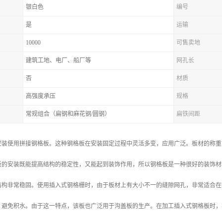
银白色
编号
是
运输
10000
可售卖地
建筑工地、电厂、船厂等
网孔长
否
材质
高强度承压
规格
常规组合（扁钢和麻花钢/圆钢）
扁铁间距
安装使用拼接钢格板。这种钢格板在安装固定过程中灵活多变，应用广泛。板材的称重
板的安装既能提高结构的稳定性，又能起到装饰作用，所以钢格板是一种很好的装饰材
结构非常稳固。使用插入式钢格栅时，由于板材上有大小不一的缝隙网孔，非常适合在
，避免积水。由于这一特点，该板也广泛用于沟盖板的生产。在加工插入式钢格板时，