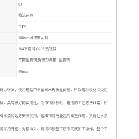
03
物流运输
全国
100mm可按需定制
304不锈钢 Q235 热镀锌
平面型扁钢,锯齿形扁钢,I型扁钢
40mm
能力很高，使用过程中不容易出现质量问题，所以这种板材深受用
料，具有很好的实用性。制作钢格板时，选用的工艺方法非常，所
有水渍的地方安装使用。这样钢网既能起到承重作用，又能让水渍
将采用开槽、对接插入、拼接和修整工序来完成加工操作。整个工