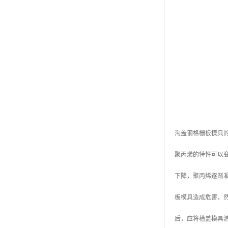
黑龙江钢格板
玻璃钢格栅
沟盖钢格栅板模具
聚丙烯的特性可以
下降，聚丙烯逐渐
板模具造成危害，
后，应将槽盖模具