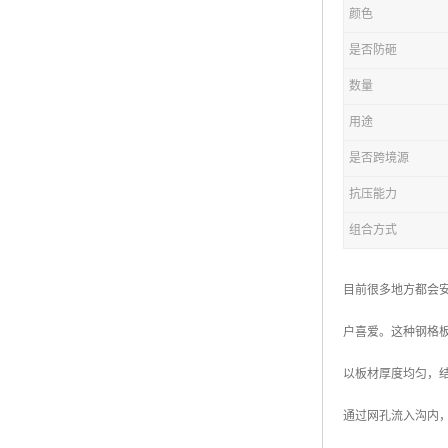
颜色
复合钢格板
是否防砸
热浸锌钢格板
数量
钢格板厂家
用途
热镀锌钢格板
是否跨境源
抗压能力
江苏钢格板
组合方式
浙江钢格板
山东钢格板
目前很多地方都会
福建钢格板
户喜爱。这种钢格
安徽钢格板
以板材厚度均匀，
河南钢格板
通过网孔流入沟内
陕西钢格板