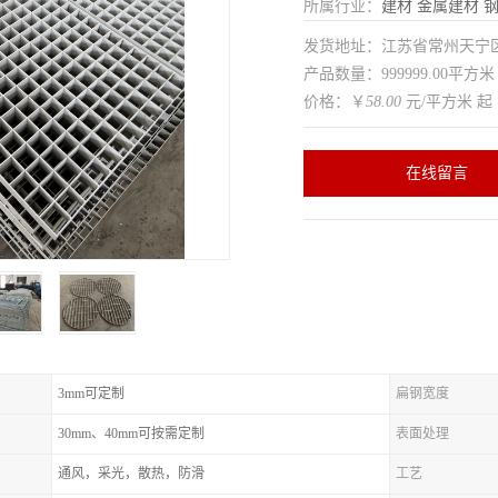
所属行业：
建材
金属建材
发货地址：江苏省常州天
产品数量：999999.00平方米
价格：￥
58.00
元/平方米 起
在线留言
3mm可定制
扁钢宽度
30mm、40mm可按需定制
表面处理
通风，采光，散热，防滑
工艺