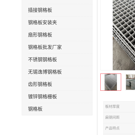
插接钢格板
钢格板安装夹
扇形钢格板
钢格板批发厂家
不锈钢钢格板
无锡逸博钢格板
齿形钢格板
镀锌钢格栅板
板材厚度
钢格板
扁钢间距
钢格栅板
产品特点
水沟盖板