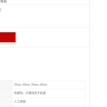
钢格板
宁区
30mm ,40mm ,50mm ,60mm
热镀锌、冷镀锌及不处理
人工焊接