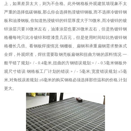
上，如果差异太大，则为不合格。此外钢格板外观建筑墙现象不太
严重的选择低碳钢板,那么你会选择热浸镀锌钢板,而不选择冷镀锌钢
板和油漆钢板,你知道热浸镀锌的锌层厚度大于70微米,而冷镀锌的镀
锌涂层只要10微米左右，油漆涂层也要20微米左右，但是热镀锌钢
格栅每吨只比冷镀锌和喷漆贵几百元，但是使用时间却比热镀锌钢
格栅长几倍。看钢板焊接情况:钢栅板、扁钢和承重扁钢需求整体式
全焊，外观焊渣，焊丝需要取钢壳板扁钢和扭曲方钢的原料情况:一
般平错了规划+ / - 0.4毫米,扭曲的方钢错误规划:+ / - 0.5毫米钢板外
观尺寸错误:钢格板工厂计划的错误:+ / - 5毫米;宽度错误规划:±5毫
米,对角线误差规划:±6毫米的购买钢格必须选择那些温和的价格,计划
更大。