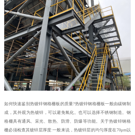
如何快速鉴别热镀锌钢格栅板的质量?热镀锌钢格栅板一般由碳钢制
成，其外观为热镀锌，可以避免氧化。也可以选择不锈钢制造。钢
格栅具有通风、采光、散热、防滑、防爆等功能。关于热镀锌钢格
栅必须检查其镀锌层厚度:一般来说，热镀锌层的均匀厚度在70μm以