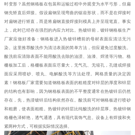
时变形？虽然钢格板在包装和运输过程中外观变为水平弓形，但扁
钢先矫直后焊接。假设扁钢呈现弯曲的锯齿形状，而不是在焊接时
对扁钢进行矫直，而是将扁钢直接焊接到模具上并呈现笔直。事实
上，此时已经存在强烈的内应力对比。热镀锌前，镀锌钢格板生产
厂家应做好准备：钢格板进入热镀锌槽前的母材表面应清洁无污
染。这里推荐酸洗作为清洁表面的简单方法，但应避免过度酸洗。
酸洗前应清除表面不能用酸洗去除的油渍、油漆、焊渣等污物。格
栅板加工后，格栅板表面应尽量大，无气孔、无缩孔，孔缝或焊接
面应采用喷砂、喷丸、电解酸洗等方法处理。网格质量的决定因
素！钢格板厂家需要知道钢格板表面的粗糙度对锌层的厚度和锌层
的结构也有影响，因为钢格板表面的不平整度通常在热镀锌后仍然
存在，先，热浸镀锌后结构依然存在。酸洗前可对钢格板进行喷砂
和粗磨，使表面粗糙。热镀锌的锌层比纯酸洗的锌层厚。热镀锌钢
格栅色泽鲜艳，透气通透，具有现代装饰气息。设备上有焊接和夹
紧两种方式，可根据实际情况选择。