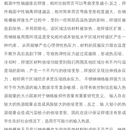
截面中性轴越接近焊缝，相对比较而言可以弯曲变形越小;反之，焊
件截面中性轴离焊缝越远，相对简单而言弯曲变形程度越大。在钢
格栅板焊接生产过程中，受到一些局部高温热源的影响，焊缝区被
急剧加热，并局部熔化。该区域活动材料被加热，使焊接区扩展，
而钢格板周围环境温度变化相对成本较低水平区域对焊接区产生一
种约束， 从而能够产生心理弹性热应力，材料的屈服应力限在温度
不断升高后急剧下降，导致热弹性应力超过屈服限，形成热压缩。
冷却时，焊缝区材料收缩功能受到我们周围其他区域分布不均匀温
度场的影响，产生一个不均匀的收缩变形，焊接区呈现拉伸残余应
力，相邻两个区域经济承受压缩残余应力。 不锈钢钢格板焊接方法
对于作为热源的输入数据非常复杂敏感，合理有效控制信息输入热
源能量的大小国家对于钢格板焊件质量有重要研究意义。 输入存在
较大的热源能量会造成风险较大的收缩变形，反之，输 入较小的热
源能量会造成污染较小的收缩变形。因此在设计保证焊缝没有形成
学生良好社会情况下，选用尽可能小的输入热源。
钢格栅板天花是以钢格栅作为室内装饰材料制成的天花产品。钢格