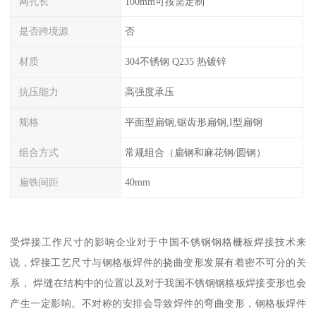
网孔长
100mm可按需定制
是否跨境源
否
材质
304不锈钢 Q235 热镀锌
抗压能力
高强度承压
规格
平面型扁钢,锯齿形扁钢,I型扁钢
组合方式
常规组合（扁钢和麻花钢/圆钢）
扁铁间距
40mm
受焊接工作尺寸的影响企业对于中国不锈钢钢格栅板焊接技术来
说，焊接工艺尺寸与钢格板焊件的挠曲变形发展有着密不可分的关
系， 焊缝在结构中的位置以及对于我国不锈钢钢格板焊接变形也会
产生一定影响。不对称的安排会导致焊件的弯曲变形，钢格板焊件