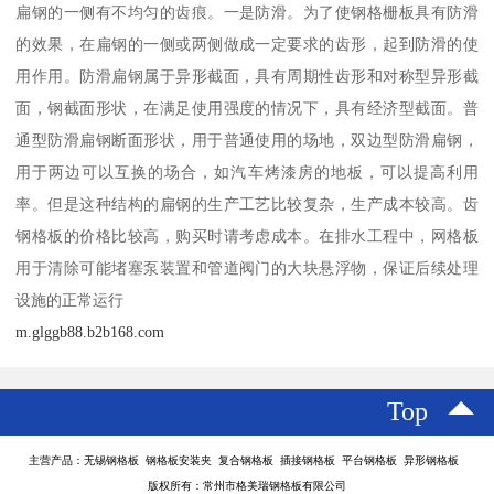
扁钢的一侧有不均匀的齿痕。一是防滑。为了使钢格栅板具有防滑
的效果，在扁钢的一侧或两侧做成一定要求的齿形，起到防滑的使
用作用。防滑扁钢属于异形截面，具有周期性齿形和对称型异形截
面，钢截面形状，在满足使用强度的情况下，具有经济型截面。普
通型防滑扁钢断面形状，用于普通使用的场地，双边型防滑扁钢，
用于两边可以互换的场合，如汽车烤漆房的地板，可以提高利用
率。但是这种结构的扁钢的生产工艺比较复杂，生产成本较高。齿
钢格板的价格比较高，购买时请考虑成本。在排水工程中，网格板
用于清除可能堵塞泵装置和管道阀门的大块悬浮物，保证后续处理
设施的正常运行
m.glggb88.b2b168.com
Top
主营产品：无锡钢格板 钢格板安装夹 复合钢格板 插接钢格板 平台钢格板 异形钢格板
版权所有：常州市格美瑞钢格板有限公司