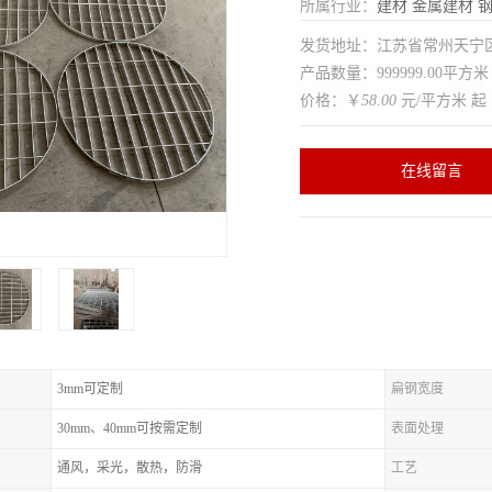
所属行业：
建材
金属建材
发货地址：江苏省常州天
产品数量：999999.00平方米
价格：￥
58.00
元/平方米 起
在线留言
3mm可定制
扁钢宽度
30mm、40mm可按需定制
表面处理
通风，采光，散热，防滑
工艺