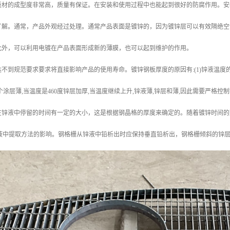
板材的成型度非常高，质量有保证。在安装和使用过程中也能起到很好的防腐作用。安
了解。通常，产品外观经过处理。通常产品表面是镀锌的，因为镀锌层可以有效隔绝空
此外，可以利用电镀在产品表面形成新的薄膜，也可以起到维护的作用。
不到规范要求要求将直接影响产品的使用寿命。镀锌钢板厚度的原因有:(1)锌液温度的
个涂层薄,当温度是460度锌层加厚,当温度继续上升,锌液薄,锌层和薄,因此需要严格
在锌液中停留的时间有一定的大小，这是根据钢晶格的厚度来确定的。随着镀锌时间的
从锌液中提取方法的影响。钢格栅从锌液中铅析出时应保持垂直铅析出，钢格栅倾斜的锌