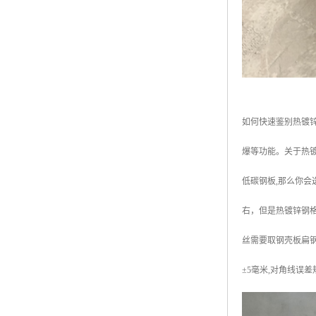
如何快速鉴别热镀
爆等功能。关于热镀
低碳钢板,那么你会
右，但是热镀锌钢
丝需要取钢壳板扁钢和扭
±5毫米,对角线误