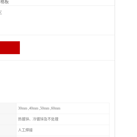
钢格板
宁区
30mm ,40mm ,50mm ,60mm
热镀锌、冷镀锌及不处理
人工焊接