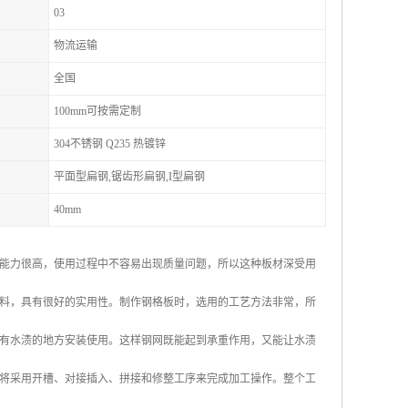
03
物流运输
全国
100mm可按需定制
304不锈钢 Q235 热镀锌
平面型扁钢,锯齿形扁钢,I型扁钢
40mm
能力很高，使用过程中不容易出现质量问题，所以这种板材深受用
料，具有很好的实用性。制作钢格板时，选用的工艺方法非常，所
有水渍的地方安装使用。这样钢网既能起到承重作用，又能让水渍
将采用开槽、对接插入、拼接和修整工序来完成加工操作。整个工