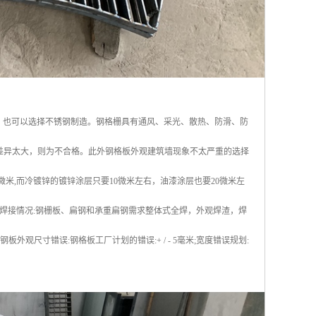
。也可以选择不锈钢制造。钢格栅具有通风、采光、散热、防滑、防
果差异太大，则为不合格。此外钢格板外观建筑墙现象不太严重的选择
微米,而冷镀锌的镀锌涂层只要10微米左右，油漆涂层也要20微米左
焊接情况:钢栅板、扁钢和承重扁钢需求整体式全焊，外观焊渣，焊
米钢板外观尺寸错误:钢格板工厂计划的错误:+ / - 5毫米;宽度错误规划: