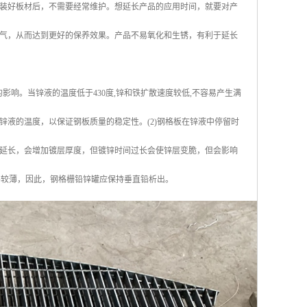
装好板材后，不需要经常维护。想延长产品的应用时间，就要对产
气，从而达到更好的保养效果。产品不易氧化和生锈，有利于延长
影响。当锌液的温度低于430度,锌和铁扩散速度较低,不容易产生满
控制锌液的温度，以保证钢板质量的稳定性。(2)钢格板在锌液中停留时
延长，会增加镀层厚度，但镀锌时间过长会使锌层变脆，但会影响
层较薄，因此，钢格栅铅锌罐应保持垂直铅析出。