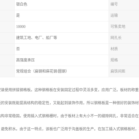
银白色
编号
是
运输
10000
可售卖地
建筑工地、电厂、船厂等
网孔长
否
材质
高强度承压
规格
常规组合（扁钢和麻花钢/圆钢）
扁铁间距
安装使用拼接钢格板。这种钢格板在安装固定过程中灵活多变，应用广泛。板材的称重
板的安装既能提高结构的稳定性，又能起到装饰作用，所以钢格板是一种很好的装饰材
结构非常稳固。使用插入式钢格栅时，由于板材上有大小不一的缝隙网孔，非常适合在
，避免积水。由于这一特点，该板也广泛用于沟盖板的生产。在加工插入式钢格板时，