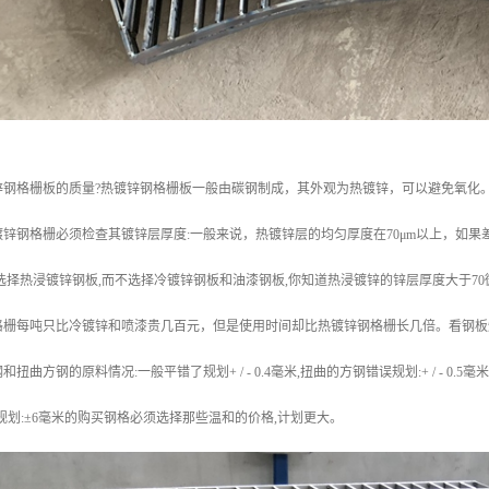
锌钢格栅板的质量?热镀锌钢格栅板一般由碳钢制成，其外观为热镀锌，可以避免氧化
锌钢格栅必须检查其镀锌层厚度:一般来说，热镀锌层的均匀厚度在70μm以上，如
选择热浸镀锌钢板,而不选择冷镀锌钢板和油漆钢板,你知道热浸镀锌的锌层厚度大于70
格栅每吨只比冷镀锌和喷漆贵几百元，但是使用时间却比热镀锌钢格栅长几倍。看钢板
曲方钢的原料情况:一般平错了规划+ / - 0.4毫米,扭曲的方钢错误规划:+ / - 0.5毫
差规划:±6毫米的购买钢格必须选择那些温和的价格,计划更大。