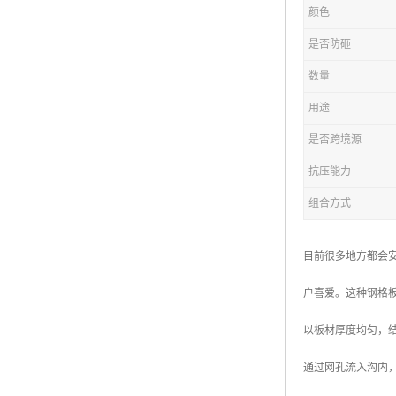
颜色
复合钢格板
是否防砸
热浸锌钢格板
数量
钢格板厂家
用途
热镀锌钢格板
是否跨境源
抗压能力
江苏钢格板
组合方式
浙江钢格板
山东钢格板
目前很多地方都会
福建钢格板
户喜爱。这种钢格
安徽钢格板
以板材厚度均匀，
河南钢格板
通过网孔流入沟内
陕西钢格板