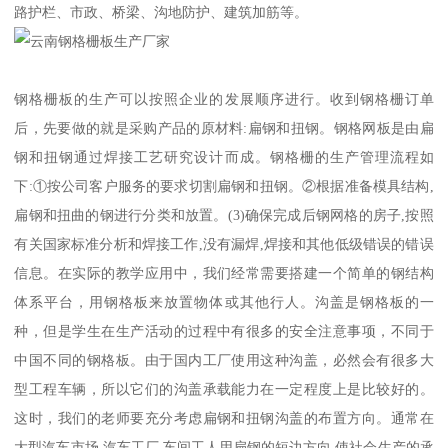
路护栏、市政、桥梁、沟地防护、建筑加筋等。
钢格栅板的生产可以按照企业的发展顺序进行。收到钢格栅订单
后，先要做的就是采购产品的原材料:扁钢和扭钢。钢格网板是由扁
钢和扭钢通过焊接工艺研究设计而成。钢格栅的生产管理流程如
下:①按公司客户服务的要求切割扁钢和扭钢。②根据准备模具结构,
扁钢和扭曲的钢进行分类和放置。(3)确保完成后钢网格的房子,按照
有关国家标准分析和焊接工作,没有漏焊,焊接和其他低级错误的错误
信息。在实际的教学应用中，我们经常需要搭建一个简单的钢结构
体系平台，用钢格板来放置物体或其他行人。沟盖是钢格板的一
种，但是学生在生产活动的过程中有很多的安全注意事项，不同于
中国不同的钢格板。由于国内工厂使用这种沟盖，必然会有很多大
型工程车辆，所以它们的沟盖承载能力在一定程度上是比较好的。
这时，我们的老师要充分考虑扁钢和扭钢沟盖的布置方向。通常在
大型汽车市场,汽车工厂,车间工人用扁钢的短边方向,使社会生产的承