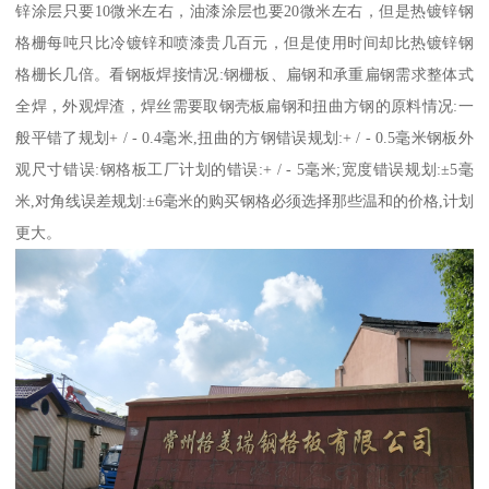
锌涂层只要10微米左右，油漆涂层也要20微米左右，但是热镀锌钢
格栅每吨只比冷镀锌和喷漆贵几百元，但是使用时间却比热镀锌钢
格栅长几倍。看钢板焊接情况:钢栅板、扁钢和承重扁钢需求整体式
全焊，外观焊渣，焊丝需要取钢壳板扁钢和扭曲方钢的原料情况:一
般平错了规划+ / - 0.4毫米,扭曲的方钢错误规划:+ / - 0.5毫米钢板外
观尺寸错误:钢格板工厂计划的错误:+ / - 5毫米;宽度错误规划:±5毫
米,对角线误差规划:±6毫米的购买钢格必须选择那些温和的价格,计划
更大。