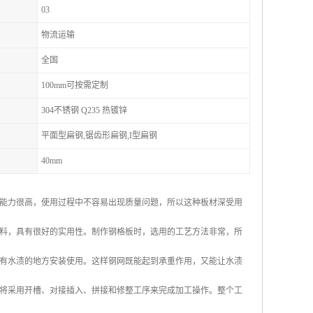
03
物流运输
全国
100mm可按需定制
304不锈钢 Q235 热镀锌
平面型扁钢,锯齿形扁钢,I型扁钢
40mm
能力很高，使用过程中不容易出现质量问题，所以这种板材深受用
料，具有很好的实用性。制作钢格板时，选用的工艺方法非常，所
有水渍的地方安装使用。这样钢网既能起到承重作用，又能让水渍
将采用开槽、对接插入、拼接和修整工序来完成加工操作。整个工