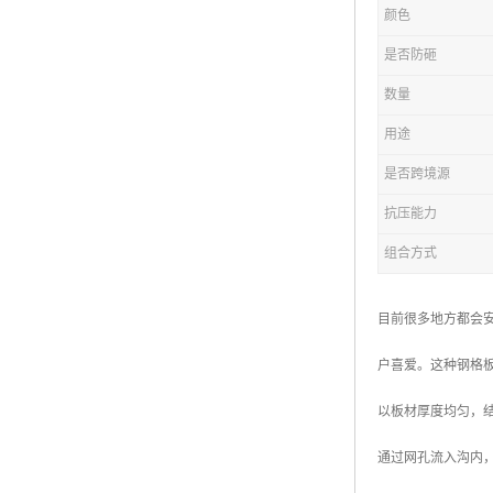
颜色
复合钢格板
是否防砸
热浸锌钢格板
数量
钢格板厂家
用途
热镀锌钢格板
是否跨境源
抗压能力
江苏钢格板
组合方式
浙江钢格板
山东钢格板
目前很多地方都会
福建钢格板
户喜爱。这种钢格
安徽钢格板
以板材厚度均匀，
河南钢格板
通过网孔流入沟内
陕西钢格板