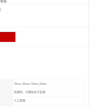
钢格板
宁区
30mm ,40mm ,50mm ,60mm
热镀锌、冷镀锌及不处理
人工焊接