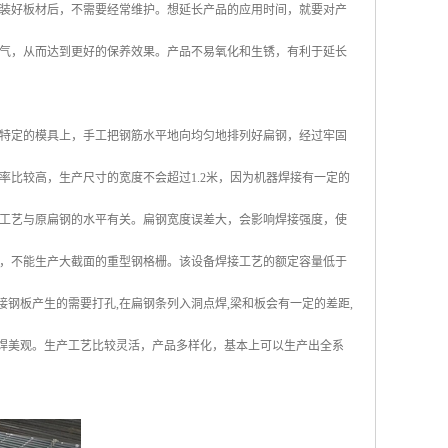
装好板材后，不需要经常维护。想延长产品的应用时间，就要对产
气，从而达到更好的保养效果。产品不易氧化和生锈，有利于延长
特定的模具上，手工把钢筋水平地向均匀地排列好扁钢，经过牢固
比较高，生产尺寸的宽度不会超过1.2米，因为机器焊接有一定的
工艺与原扁钢的水平有关。扁钢宽度误差大，会影响焊接强度，使
，不能生产大截面的重型钢格栅。该设备焊接工艺的额定容量低于
工焊接钢板产生的需要打孔,在扁钢条列入洞点焊,梁和板会有一定的差距,
压焊美观。生产工艺比较灵活，产品多样化，基本上可以生产出全系