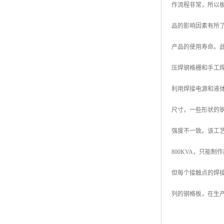
作流程非常，所以
广东钢格板
品的影响因素有所
广西钢格板
产品的使用寿命。
云南钢格板
压焊钢格栅和手工
湖南钢格板
利用焊接电源和液
湖北钢格板
尺寸，一些形状的
江西钢格板
强度不一致。该工
山西钢格板
800KVA，只能
上海钢格板
但每个接触点的焊接
南京钢格板
列的钢格板，在生
苏州钢格板