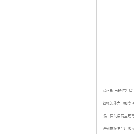
黑龙江钢格板
玻璃钢格栅
钢格板 当通过将
较强的外力（如高
接。假设扁钢呈现
锌钢格板生产厂家