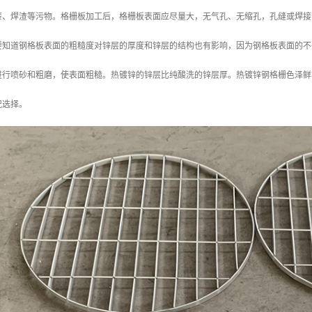
漆、焊渣等污物。格栅板加工后，格栅板表面应尽量大，无气孔、无缩孔，孔缝或焊接
要知道钢格板表面的粗糙度对锌层的厚度和锌层的结构也有影响，因为钢格板表面的不
进行喷砂和粗磨，使表面粗糙。热镀锌的锌层比纯酸洗的锌层厚。热镀锌钢格栅色泽鲜
况选择。