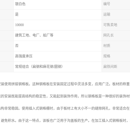
银白色
编号
是
运输
10000
可售卖地
建筑工地、电厂、船厂等
网孔长
否
材质
高强度承压
规格
常规组合（扁钢和麻花钢/圆钢）
扁铁间距
安装使用拼接钢格板。这种钢格板在安装固定过程中灵活多变，应用广泛。板材的称重
板的安装既能提高结构的稳定性，又能起到装饰作用，所以钢格板是一种很好的装饰材
结构非常稳固。使用插入式钢格栅时，由于板材上有大小不一的缝隙网孔，非常适合在
，避免积水。由于这一特点，该板也广泛用于沟盖板的生产。在加工插入式钢格板时，