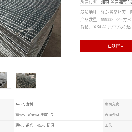
所属行业：
建材
金属建材
发货地址：江苏省常州天
产品数量：999999.00平方米
价格：￥
58.00
元/平方米 起
在线留言
3mm可定制
扁钢宽度
30mm、40mm可按需定制
表面处理
通风，采光，散热，防滑
工艺