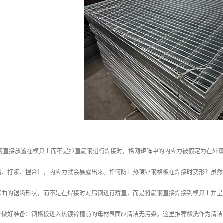
扁钢直接放置在模具上而不是拉直扁钢进行焊接时，格网矩阵中的内应力被假定为在外
温、打浆、捏合），内应力就会暴露出来。如何防止热镀锌钢格板在焊接时变形？虽然
弯曲的锯齿形状，而不是在焊接时对扁钢进行矫直，而是将扁钢直接焊接到模具上并呈
应做好准备：钢格板进入热镀锌槽前的母材表面应清洁无污染。这里推荐酸洗作为清洁