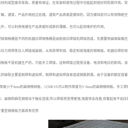
板材的成型度非常高，质量有保证。在安装和使用过程中也能起到很好的防腐作用。安
了解。通常，产品外观经过处理。通常产品表面是镀锌的，因为镀锌层可以有效隔绝空
此外，可以利用电镀在产品表面形成新的薄膜，也可以起到维护的作用。
焊接钢格栅是不同的机器压焊钢格栅是由耐高压焊接机焊接而成，先需要将扁钢装载在
体压力将焊条压入焊接成扁钢，从而获得牢固、稳定和高强度的钢格板。机器压焊的效率
钢格板不是机器生产的，只能手工焊接。这种焊接过程受设备、电流和电压的影响。该
艺的缺陷主要是假焊和虚拟焊，假焊和虚拟焊容易造成钢筋剥落。由于设备的额定容量
制作厚度小于4mm的扁钢格网板，1250KVA可以制作厚度为5~6mm的扁钢格网板。手
、扁钢和麻花钢相当于融化连接,所以焊接将变得更强,强度将会改善,但看起来不如
产重型钢格板方面具有优势