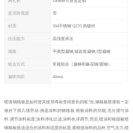
网孔长
100mm可按需定制
是否跨境源
否
材质
304不锈钢 Q235 热镀锌
抗压能力
高强度承压
规格
平面型扁钢,锯齿形扁钢,I型扁钢
组合方式
常规组合（扁钢和麻花钢/圆钢）
扁铁间距
40mm
喷漆钢格板是如何使其使用寿命变得更长的呢?先,钢格板喷漆前一定
做好下面几项劳动:挑选涂料的钢格板;检验涂料的功能;充分搅匀涂
料;调节涂料粘度;涂料净化过滤;涂料色泽调节;而后,喷涂时根据被喷
钢格板挑选适合的涂料和适度的粘度,要根据涂料的品种,空气压力,喷