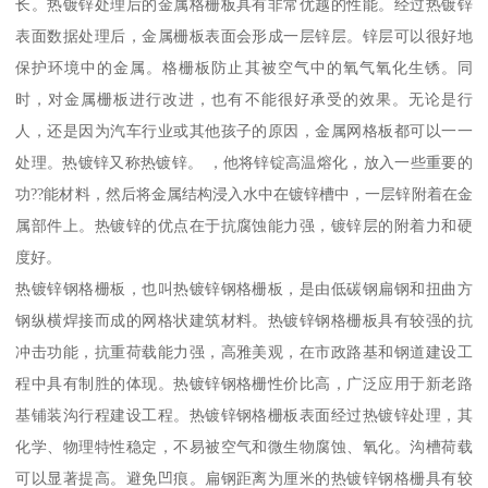
长。热镀锌处理后的金属格栅板具有非常优越的性能。经过热镀锌
表面数据处理后，金属栅板表面会形成一层锌层。锌层可以很好地
保护环境中的金属。格栅板防止其被空气中的氧气氧化生锈。同
时，对金属栅板进行改进，也有不能很好承受的效果。无论是行
人，还是因为汽车行业或其他孩子的原因，金属网格板都可以一一
处理。热镀锌又称热镀锌。 ，他将锌锭高温熔化，放入一些重要的
功??能材料，然后将金属结构浸入水中在镀锌槽中，一层锌附着在金
属部件上。热镀锌的优点在于抗腐蚀能力强，镀锌层的附着力和硬
度好。
热镀锌钢格栅板，也叫热镀锌钢格栅板，是由低碳钢扁钢和扭曲方
钢纵横焊接而成的网格状建筑材料。热镀锌钢格栅板具有较强的抗
冲击功能，抗重荷载能力强，高雅美观，在市政路基和钢道建设工
程中具有制胜的体现。热镀锌钢格栅性价比高，广泛应用于新老路
基铺装沟行程建设工程。热镀锌钢格栅板表面经过热镀锌处理，其
化学、物理特性稳定，不易被空气和微生物腐蚀、氧化。沟槽荷载
可以显著提高。避免凹痕。扁钢距离为厘米的热镀锌钢格栅具有较