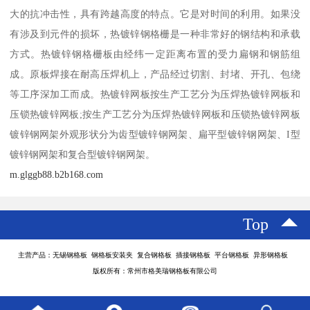
大的抗冲击性，具有跨越高度的特点。它是对时间的利用。如果没
有涉及到元件的损坏，热镀锌钢格栅是一种非常好的钢结构和承载
方式。热镀锌钢格栅板由经纬一定距离布置的受力扁钢和钢筋组
成。原板焊接在耐高压焊机上，产品经过切割、封堵、开孔、包绕
等工序深加工而成。热镀锌网板按生产工艺分为压焊热镀锌网板和
压锁热镀锌网板;按生产工艺分为压焊热镀锌网板和压锁热镀锌网板
镀锌钢网架外观形状分为齿型镀锌钢网架、扁平型镀锌钢网架、I型
镀锌钢网架和复合型镀锌钢网架。
m.glggb88.b2b168.com
Top
主营产品：无锡钢格板 钢格板安装夹 复合钢格板 插接钢格板 平台钢格板 异形钢格板
版权所有：常州市格美瑞钢格板有限公司