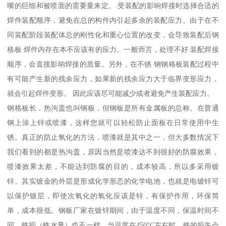
嘴的巨细和被喷面的需要量来定。.受装配的影响焊接时选择合适的
焊件装配顺序，避免在总的构件内引起多余的装配应力。由于在不
同装配阶段装配体总的刚性化和重心位置的改变，会导致装配后钢
格板 焊件内存在本不应该有的应力。一般而言，处理不好 装配焊接
顺序，会直接影响焊接的质量。另外，在不锈 钢钢格板装配过程中
有可能产生新的残余应力，如果新的残余应力大于临界变形应力，
就会引起焊件变形。 因此应该尽可能减少或者避免产生装配应力。
钢格板长，热沟盖也叫钢板，但钢板是所有金属板的总称。在普通
钢上涂上锌或喷漆，这样您就可以轻松防止面板在日常使用中生
锈。真正的防止氧化的方法，喷漆就是其中之一，但大多数情况下
我们看到的都是热沟盖，原因当然是喷漆达不到很好的防腐效果，
喷漆效果太差，不能达到防腐的目的，成本较高，所以多采用镀
锌。其实镀金的外层是形成化学形态的化学电池，也就是电镀锌可
以保护镀层，即使次氧化的氧化应该是锌，有保护作用，环保简
单，成本很低。钢板厂家在镀锌期间，由于温度不同，保温时间不
同，铁损（铁水量）也不一样。当温度在450°C左右时，铁的损失会