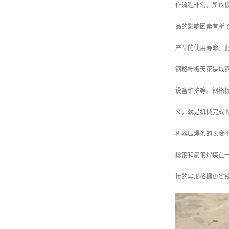
作流程非常，所以
广东钢格板
品的影响因素有所
广西钢格板
产品的使用寿命。
云南钢格板
钢格栅板天花是以
湖南钢格板
设备维护等。钢格
湖北钢格板
义，就是机械完成
江西钢格板
机器压焊条的长度不
山西钢格板
捻钢和扁钢焊接在
上海钢格板
接的异形格栅更省
南京钢格板
苏州钢格板