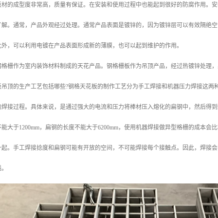
板材的成型度非常高，质量有保证。在安装和使用过程中也能起到很好的防腐作用。安
了解。通常，产品外观经过处理。通常产品表面是镀锌的，因为镀锌层可以有效隔绝空
此外，可以利用电镀在产品表面形成新的薄膜，也可以起到维护的作用。
钢格栅作为室内装饰材料制成的天花产品。钢格栅板作为吊顶产品，经过热镀锌处理，
板吊顶的生产工艺包括哪些?钢格天花板的制作工艺分为手工焊接和机器压力焊接这两
的焊接过程。具体来说，是通过强大的电流和压力将棒材压入熔化的扁钢中，然后得到
能大于1200mm，扁钢的长度不能大于6200mm，使用机器焊接做异型格栅的成本
一起。手工焊接捻度和扁钢可能有开放的空间，不可能焊接每个接触点。因此，焊接会
钱。