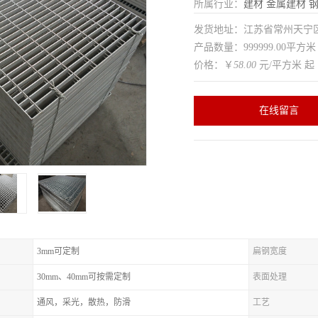
所属行业：
建材
金属建材
发货地址：江苏省常州天
产品数量：999999.00平方米
价格：￥
58.00
元/平方米 起
在线留言
3mm可定制
扁钢宽度
30mm、40mm可按需定制
表面处理
通风，采光，散热，防滑
工艺