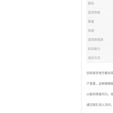
颜色
复合钢格板
是否防砸
热浸锌钢格板
数量
钢格板厂家
用途
热镀锌钢格板
是否跨境源
抗压能力
江苏钢格板
组合方式
浙江钢格板
山东钢格板
目前很多地方都会
福建钢格板
户喜爱。这种钢格
安徽钢格板
以板材厚度均匀，
河南钢格板
通过网孔流入沟内
陕西钢格板