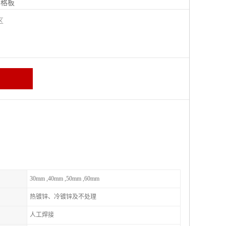
钢格板
宁区
30mm ,40mm ,50mm ,60mm
热镀锌、冷镀锌及不处理
人工焊接