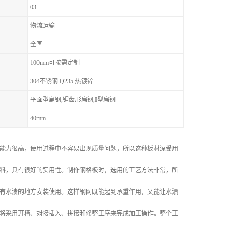
03
物流运输
全国
100mm可按需定制
304不锈钢 Q235 热镀锌
平面型扁钢,锯齿形扁钢,I型扁钢
40mm
能力很高，使用过程中不容易出现质量问题，所以这种板材深受用
料，具有很好的实用性。制作钢格板时，选用的工艺方法非常，所
有水渍的地方安装使用。这样钢网既能起到承重作用，又能让水渍
将采用开槽、对接插入、拼接和修整工序来完成加工操作。整个工