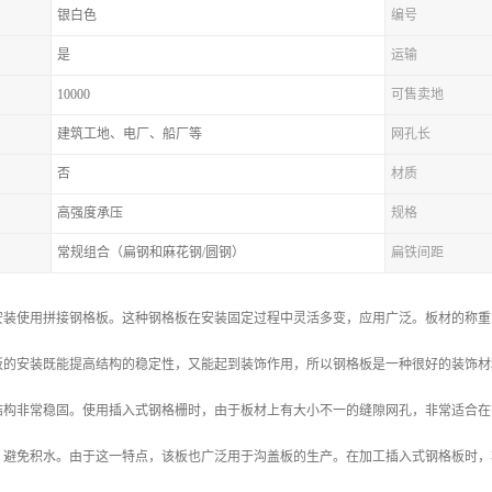
银白色
编号
是
运输
10000
可售卖地
建筑工地、电厂、船厂等
网孔长
否
材质
高强度承压
规格
常规组合（扁钢和麻花钢/圆钢）
扁铁间距
安装使用拼接钢格板。这种钢格板在安装固定过程中灵活多变，应用广泛。板材的称重
板的安装既能提高结构的稳定性，又能起到装饰作用，所以钢格板是一种很好的装饰材
结构非常稳固。使用插入式钢格栅时，由于板材上有大小不一的缝隙网孔，非常适合在
，避免积水。由于这一特点，该板也广泛用于沟盖板的生产。在加工插入式钢格板时，