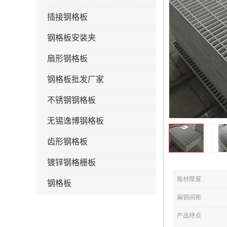
插接钢格板
钢格板安装夹
扇形钢格板
钢格板批发厂家
不锈钢钢格板
无锡逸博钢格板
齿形钢格板
镀锌钢格栅板
板材厚度
钢格板
扁钢间距
钢格栅板
产品特点
水沟盖板