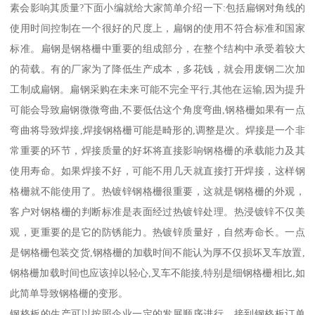
素会影响其质量?下面小编就给大家简单介绍一下:包括扁钢对角线的
使用时间控制在一个很好的尺度上，扁钢的使用不符合标准和国家
标准。扁钢是钢格栅中重要的组成部分，在整个结构中承受着较大
的荷载。有的厂家为了降低生产成本，多花钱，就会用废钢二次加
工制成扁钢。扁钢采购在未来可能不完全平行,其他在运输,因为提升
可能会导致扁钢微微弯曲,不要低估这个角度弯曲,钢格栅如果有一点
弯曲将导致焊接,焊接钢格栅可能是畸形的,调整是次。焊接是一个非
常重要的环节，焊接质量的好坏将直接影响钢格栅的承载能力及其
使用寿命。如果焊接不好，可能不用几天就直接打开焊接，这样钢
格栅就不能使用了。热镀锌钢格栅很重要，这就是钢格栅的外观，
客户对钢格栅的判断标准是表面经过热镀锌处理。热浸镀锌不仅美
观，更重要的是它的防锈能力。热镀锌质量好，自然寿命长。一点
是钢格栅包装交货,钢格栅的加载时间不能认为厚不仅损坏叉车放置,
钢格栅加载时间也应该掉以轻心,叉车不能接,特别是细钢格栅相比,如
此简单导致钢格栅的变形。
钢格板的生产可以按照企业一定的发展顺序进行。接到钢格板订单