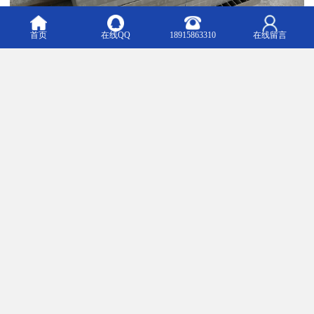
首页
在线QQ
18915863310
在线留言
沟盖钢格栅板构件现场检验过程:在沟盖板同一部位应标明标准、生
产日期、生产批次和合格标志。检验数量:全面检查、沟盖钢格栅板
的形状不应有缺乏边掉角、边缘角不直,弯曲不均匀,飞行肋等质量缺
陷;组件的表面不得有任何质量缺陷如暴露肋骨、表面、脱皮、砂光
污染。沟盖板角钢表面无毛刺、锌馏出物、吊锌、露铁、锌渣、。
检查数量:检查一切。钢筋混凝土盖板的标准误差应满足要求。检查
支架宽度和高度。检查次数:所有检查。检查方法:使用钢尺。检查沟
盖板质量合格证。主要包括原材料鉴定文件和实验陈说、试验块压
陈说、沟盖钢保护层试验记录。注意事项:设备之间要建好双面侧
墙，一般用混凝土作为侧墙。混凝土相对于玻璃纤维格栅来说是比
较稳定的，而玻璃纤维格栅没有这样重的基层。根据地沟标准，对
玻璃钢地沟盖钢格栅板进行合理切割，然后即可铺设。为了坚持沟