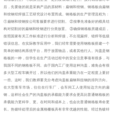
后，先要做的就是采购产品的原材料：扁钢和绞钢。钢格板由扁钢
和绞钢经焊接工艺研究设计布置而成。钢格板的生产管理流程为：
①扁钢和绞钢按公司客服要求进行切割。 ②按事先准备好的模具结
构对切割好的扁钢和绞钢进行分类放置。 ③确保钢格板房建成后，
按照国家有关工作标准进行分析和焊接，不出现漏焊、错焊等低级
错误信息。在实际教学应用中，我们经常需要使用钢格板搭建一个
简单的钢结构系统平台，用于放置物品，或者其他行人。沟盖是钢
格板的一种，但学生在生产活动过程中的安全注意事项有很多，与
我国不同的钢格板不同。由于国内工厂使用这种沟盖，难免会有很
多大型工程车辆开过，所以他们的沟盖承重能力在一定程度上要好
一些。这时，我们教师要充分考虑沟盖板扁钢和扭钢的排列方向。
在大型客车市场，往往在行车厂，会车间工人使用短边方向的扁
钢，这样社会生产的沟盖板的承载能力要求会更高比普通钢格板的
承载能力更科学、更。在时间和成本上，也会比普通钢格板寿命更
长。热镀锌处理后的金属格栅板具有非常优越的性能。经过热镀锌