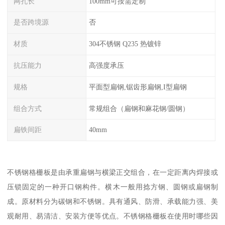
网孔长
100mm可按需定制
是否跨境源
否
材质
304不锈钢 Q235 热镀锌
抗压能力
高强度承压
规格
平面型扁钢,锯齿形扁钢,I型扁钢
组合方式
常规组合（扁钢和麻花钢/圆钢）
扁铁间距
40mm
不锈钢格栅板是由承重扁钢与横梁正交组合，在一定距离内焊接或
压锁固定的一种开口钢构件。横木一般用捻方钢、圆钢或扁钢制
成。原材料分为碳钢和不锈钢。具有通风、防滑、承载能力强、美
观耐用、易清洁、安装方便等优点。不锈钢格栅板在使用时哪些因