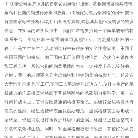
下:①按公司客户服务的要求切割扁钢和扭钢。②根据准备模具结构,
扁钢和扭曲的钢进行分类和放置。(3)确保完成后钢网格的房子,按照
有关国家标准分析和焊接工作,没有漏焊,焊接和其他低级错误的错误
信息。在实际的教学应用中，我们经常需要搭建一个简单的钢结构
体系平台，用钢格板来放置物体或其他行人。沟盖是钢格板的一
种，但是学生在生产活动的过程中有很多的安全注意事项，不同于
中国不同的钢格板。由于国内工厂使用这种沟盖，必然会有很多大
型工程车辆，所以它们的沟盖承载能力在一定程度上是比较好的。
这时，我们的老师要充分考虑扁钢和扭钢沟盖的布置方向。通常在
大型汽车市场,汽车工厂,车间工人用扁钢的短边方向,使社会生产的承
载能力的沟盖板需求将高于普通钢网格的承载能力更科学、更。在
时间和成本上，它也会比普通钢格板寿命长。热镀锌金属格栅具有
优良的性能。经过热镀锌表面数据处理后，金属格栅表面会形成一
层锌层。锌层可以很好地保护环境中的金属。格栅防止它被空气中
的氧气氧化和生锈。同时，对金属格栅板进行改进，有较好的承受
效果。无论是行人、汽车行业还是其他孩子，金属网都可以处理。