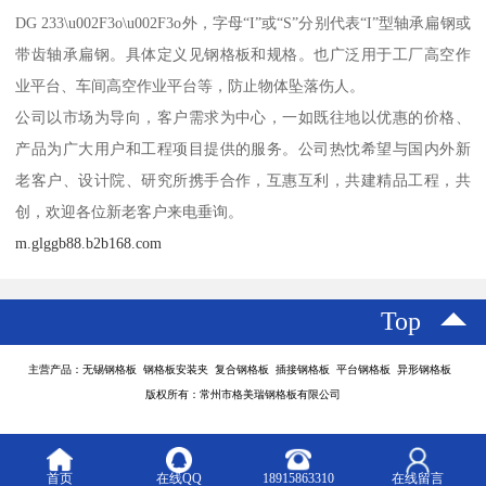
DG 233\u002F3o\u002F3o外，字母“I”或“S”分别代表“I”型轴承扁钢或
带齿轴承扁钢。具体定义见钢格板和规格。也广泛用于工厂高空作
业平台、车间高空作业平台等，防止物体坠落伤人。
公司以市场为导向，客户需求为中心，一如既往地以优惠的价格、
产品为广大用户和工程项目提供的服务。公司热忱希望与国内外新
老客户、设计院、研究所携手合作，互惠互利，共建精品工程，共
创，欢迎各位新老客户来电垂询。
m.glggb88.b2b168.com
Top
主营产品：无锡钢格板 钢格板安装夹 复合钢格板 插接钢格板 平台钢格板 异形钢格板
版权所有：常州市格美瑞钢格板有限公司
首页
在线QQ
18915863310
在线留言