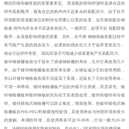
嘴的巨细和被喷面的需要量来定。.受装配的影响焊接时选择合适的
焊件装配顺序，避免在总的构件内引起多余的装配应力。由于在不
同装配阶段装配体总的刚性化和重心位置的改变，会导致装配后钢
格板 焊件内存在本不应该有的应力。一般而言，处理不好 装配焊接
顺序，会直接影响焊接的质量。另外，在不锈 钢钢格板装配过程中
有可能产生新的残余应力，如果新的残余应力大于临界变形应力，
就会引起焊件变形。 因此应该尽可能减少或者避免产生装配应力。
镀锌钢格栅板相当于延长了插接钢格栅的寿命，允许它再使用几十
年。由于镀锌钢格栅板表面简单生锈，生锈会减少它的使用周期，
所以对镀锌钢格板表面不仅提高了美观，还延长了它的使用寿命，
可谓一举两得。镀锌钢格栅板产品的外观不仅美观，而且讲究。镀
锌钢格栅板和镀锌钢板的区别在于其表面处理，镀锌热镀锌和冷镀
锌。镀锌插电式钢格栅可以防止氧化，增加使用。热镀锌插电式钢
格栅板在PH6-PH12时耐腐蚀性较强，其使用寿命与外部环境有很大
的接触，单调的环境，其使用寿命可达70-80年，行业一般为20-30
年。冷镀锌的使用年限相对较短，也会在2 - 3年初期出现生锈现象。