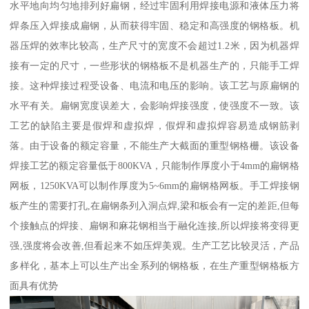
水平地向均匀地排列好扁钢，经过牢固利用焊接电源和液体压力将
焊条压入焊接成扁钢，从而获得牢固、稳定和高强度的钢格板。机
器压焊的效率比较高，生产尺寸的宽度不会超过1.2米，因为机器焊
接有一定的尺寸，一些形状的钢格板不是机器生产的，只能手工焊
接。这种焊接过程受设备、电流和电压的影响。该工艺与原扁钢的
水平有关。扁钢宽度误差大，会影响焊接强度，使强度不一致。该
工艺的缺陷主要是假焊和虚拟焊，假焊和虚拟焊容易造成钢筋剥
落。由于设备的额定容量，不能生产大截面的重型钢格栅。该设备
焊接工艺的额定容量低于800KVA，只能制作厚度小于4mm的扁钢格
网板，1250KVA可以制作厚度为5~6mm的扁钢格网板。手工焊接钢
板产生的需要打孔,在扁钢条列入洞点焊,梁和板会有一定的差距,但每
个接触点的焊接、扁钢和麻花钢相当于融化连接,所以焊接将变得更
强,强度将会改善,但看起来不如压焊美观。生产工艺比较灵活，产品
多样化，基本上可以生产出全系列的钢格板，在生产重型钢格板方
面具有优势