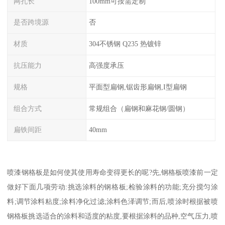
网孔长
100mm可按需定制
是否跨境源
否
材质
304不锈钢 Q235 热镀锌
抗压能力
高强度承压
规格
平面型扁钢,锯齿形扁钢,I型扁钢
组合方式
常规组合（扁钢和麻花钢/圆钢）
扁铁间距
40mm
喷漆钢格板是如何使其使用寿命变得更长的呢?先,钢格板喷漆前一定
做好下面几项劳动:挑选涂料的钢格板;检验涂料的功能;充分搅匀涂
料;调节涂料粘度;涂料净化过滤;涂料色泽调节;而后,喷涂时根据被喷
钢格板挑选适合的涂料和适度的粘度,要根据涂料的品种,空气压力,喷