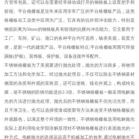
方管等包装。还可以在需要经常移动或打开的钢格板上设置把手和
铰链。平台格栅板是近年来应用非常广泛的平台格栅板产品，这类
格栅板在工业类中应用为广泛。它具有的抗外部冲击能力，特别是
钢筋距离为50mm的钢格板具有较强的抗横向冲击能力。它主要用于
工厂、车间、矿山、港口的各种平台均可选用，轴承美观，装置方
便，是新一代的建筑产品。平台格栅板特点:平台格栅板周围可焊接
踢板(护板)、装饰板、保护板、设备连接件等配件。
不锈钢格栅板为了美观要进行抛光处理，抛光的方法很多，有物理
加工方法和化学加工。经过抛光处理后，不仅可以除去不锈钢基材
侧面的杂质和外观的富铁层，还可以使铬、镍在外观上，构成钝化
膜，使不锈钢的防锈功能进步2-3倍。不锈钢格栅板一般采用电解抛
光的方法进行抛光处理。抛光后的不锈钢格栅板不但光洁光滑，而
且干净卫生。也可以选择喷漆或喷塑等方法来改变不锈钢格栅板的
外观颜色，以满足整个环境的一致性。不锈钢格栅板选用电解抛光
实际上是利用电化学阳溶解原理对不锈钢格栅板进行表面抛光的一
种方式。电解抛光的选择远远高于机械加工的效率,通过电解抛光不