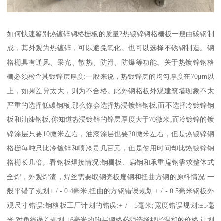
如何快速鉴别热镀锌钢格栅板的质量?热镀锌钢格栅板一般由碳钢制
成，其外观为热镀锌，可以避免氧化。也可以选择不锈钢制造。钢
格栅具有通风、采光、散热、防滑、防爆等功能。关于热镀锌钢格
栅必须检查其镀锌层厚度:一般来说，热镀锌层的均匀厚度在70μm以
上，如果差异太大，则为不合格。此外钢格板外观建筑墙现象不太
严重的选择低碳钢板,那么你会选择热浸镀锌钢板,而不选择冷镀锌钢
板和油漆钢板,你知道热浸镀锌的锌层厚度大于70微米,而冷镀锌的镀
锌涂层只要10微米左右，油漆涂层也要20微米左右，但是热镀锌钢
格栅每吨只比冷镀锌和喷漆贵几百元，但是使用时间却比热镀锌钢
格栅长几倍。看钢板焊接情况:钢栅板、扁钢和承重扁钢需求整体式
全焊，外观焊渣，焊丝需要取钢壳板扁钢和扭曲方钢的原料情况:一
般平错了规划+ / - 0.4毫米,扭曲的方钢错误规划:+ / - 0.5毫米钢板外
观尺寸错误:钢格板工厂计划的错误:+ / - 5毫米;宽度错误规划:±5毫
米,对角线误差规划:±6毫米的购买钢格必须选择那些温和的价格,计划