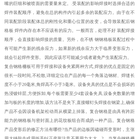
嘴的巨细和被喷面的需要量来定。.受装配的影响焊接时选择合适的
焊件装配顺序，避免在总的构件内引起多余的装配应力。由于在不
同装配阶段装配体总的刚性化和重心位置的改变，会导致装配后钢
格板 焊件内存在本不应该有的应力。一般而言，处理不好 装配焊接
顺序，会直接影响焊接的质量。另外，在不锈 钢钢格板装配过程中
有可能产生新的残余应力，如果新的残余应力大于临界变形应力，
就会引起焊件变形。 因此应该尽可能减少或者避免产生装配应力。
复合钢格栅板可用于焊接和设备夹紧两种方式,焊接的优点是固定的
很长一段时间,不松散,详细定位在产品的每一个角落边钢材、焊缝长
度不小于20毫米,角焊高不小于3毫米。设备夹具的优点是不会损坏的
热浸镀锌层,方便拆卸,每个板需要至少4套设备夹具,设备夹数量的增
加与板的长度的增加,该方法不是夹下,直接螺钉头焊接在钢梁上,确保
产品不会因设备机架松动而从横梁上掉落。复合钢格是由具有跨距
能力的钢格板与密封面上的花纹板组合而成的一种产品。复合钢格
产品变形后的修正方法有哪些?当产品的边板因磕碰而变形时，主张
用大锤敲击或用扳手纠正变形注意不要用力太大。2、当复合钢格栅