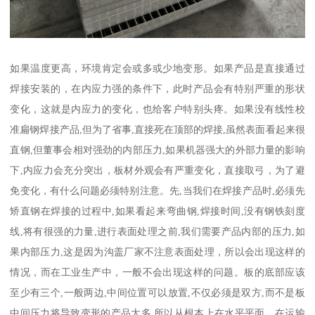
如果温度更高，环境肯定会或多或少地变形。如果产品是直接通过
焊接安装的，在内应力强的条件下，此时产品会有特别严重的形状
变化，这就是内应力的变化，也给客户特别头疼。如果没有线性校
准扁钢焊接产品,但为了省事,直接死在顶部的焊接,虽然表面看起来很
直钢,但董事会相对强劲的内部压力,如果机器强大的外部力量的影响
下,内应力会充分突出，板材外观会有严重变化，直接取弓，为了避
免变化，有什么问题必须特别注意。先,当我们在焊接产品时,必须先
矫直钢在焊接的过程中,如果看起来弯曲钢,焊接时间,没有钢铁刻度
线,将有很强的力量,进行表面处理之前,我们需要产品内部的压力,如
果内部压力,这是因为沟盖厂家不注意表面处理，所以会出现这样的
情况，而在工业生产中，一般不会出现这样的问题。板的底部应该
至少有三个,一般两边,中间位置可以放置,不仅必须是双方,而不是板
中间压力将导致变形的产品太多,所以从根本上在水平平面。在运输