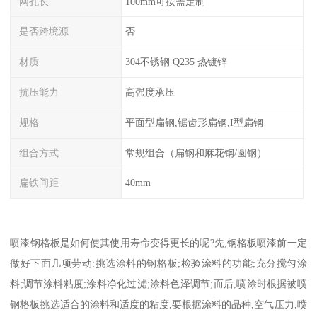
网孔长
100mm可按需定制
是否跨境源
否
材质
304不锈钢 Q235 热镀锌
抗压能力
高强度承压
规格
平面型扁钢,锯齿形扁钢,I型扁钢
组合方式
常规组合（扁钢和麻花钢/圆钢）
扁铁间距
40mm
喷漆钢格板是如何使其使用寿命变得更长的呢?先,钢格板喷漆前一定
做好下面几项劳动:挑选涂料的钢格板;检验涂料的功能;充分搅匀涂
料;调节涂料粘度;涂料净化过滤;涂料色泽调节;而后,喷涂时根据被喷
钢格板挑选适合的涂料和适度的粘度,要根据涂料的品种,空气压力,喷