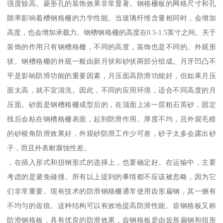
强度较高。菱形孔的装饰效果非常显著。钢格栅板的网格尺寸和孔
隙率影响着槽钢格栅的力学性能。当玻璃纤维含量相同时，会增加
高度，也会增加承载力。钢槽钢格栅的高度在0.5-1.5英寸之间。关于
装饰的作用只有钢槽格栅，不同的高度，装饰也是不同的。外观形
状。钢槽格栅的外观一般由新月状和砂状两部分组成。月牙凹凸不
平是影响防滑功能的重要因素，月压面高防滑功能好，但如果月压
面太高，就不宜清洗。因此，不同的应用环境，适合不同高度的月
压面。砂面是钢槽格栅成型后的，在顶面上涂一层粗石英砂，固定
线后会粘在钢槽格栅表面，起到防滑作用。厚度不均，且外观毛糙
的砂棱角防滑效果好，外观砂防滑工作少可差，砂子太多会露出砂
子，而且外表耐腐蚀性差。
，在插入形式和扭钢形式的选择上，也要确定好。在运输中，主要
考虑的是避免碰撞。所有以上提到的事情都不应该被忽略，因为它
们非常重要。现有技术的防滑钢格栅通常使用齿形扁钢，其一侧有
不均匀的齿痕。这种结构可以有效地提高防滑性能。齿钢格板又称
防滑钢格板，具有优良的防滑效果，齿钢格板是由齿形扁钢和扭形