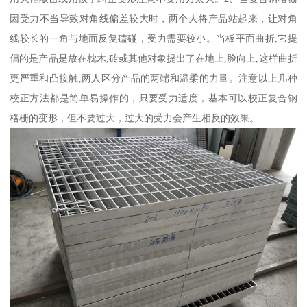
因受力不当导致对角线偏差较大时，两个人将产品站起来，让对角
线较长的一角与地面反复磕碰，受力需要较小。当板平面曲折,它提
倡的是产品是放在枕木,砖或其他对象提出了在地上,脸向上,这样曲折
更严重和凸接触,两人区分产品的两端和温柔的力量。注意以上几种
校正方法都是简单易操作的，只要受力适度，基本可以校正复合钢
格栅的变形，但不要过大，过大的受力会产生相反的效果。