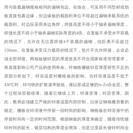
用与装载扁钢规格相同的扁钢包边。在场合，可采用不同型材或肋
板直接包裹边缘，但边缘板的截面积单位不得超过扁钢承载系统的
截面积。封边应采用单边角焊，焊接高度不得小于轴承扁钢厚度，
焊缝长度不得小于轴承扁钢实际厚度的4倍。在复板不承受水平荷载
的情况下，允许在无位置焊接4个装载的扁钢，但距离不应超过
150mm。在复板承受压力载荷的情况下，垫片不允许焊接，企业必
须全部焊接。网格板镀锌层的厚度使其不符合国家标准管理要求，
将直接影响公司产品的使用寿命。对钢格栅镀锌层厚度研究不足的
原因分析如下。锌浴温度对栅格板的影响。当锌溶液温度不低于
430℃时，锌与铁的扩散速率较低，难以形成足够的fe-Zn合金层。整
个过程涂层都很薄。随着它继续上升，锌液变薄，锌层变薄。因
此，教师必须建立严格的锌液温度内部控制，以保证钢格栅质量的
稳定。栅板在锌溶液中停留一段时间的影响。钢格板在锌溶液中的
停留时间有一定的时间范围。根据钢板的厚度来确定，随着传统镀
锌时间的延长，镀层结构的厚度会增加，但是过度延长镀锌时间会