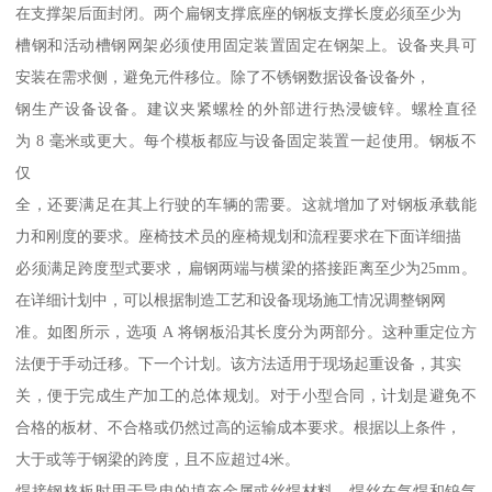
在支撑架后面封闭。两个扁钢支撑底座的钢板支撑长度必须至少为
槽钢和活动槽钢网架必须使用固定装置固定在钢架上。设备夹具可
安装在需求侧，避免元件移位。除了不锈钢数据设备设备外，
钢生产设备设备。建议夹紧螺栓的外部进行热浸镀锌。螺栓直径
为 8 毫米或更大。每个模板都应与设备固定装置一起使用。钢板不
仅
全，还要满足在其上行驶的车辆的需要。这就增加了对钢板承载能
力和刚度的要求。座椅技术员的座椅规划和流程要求在下面详细描
必须满足跨度型式要求，扁钢两端与横梁的搭接距离至少为25mm。
在详细计划中，可以根据制造工艺和设备现场施工情况调整钢网
准。如图所示，选项 A 将钢板沿其长度分为两部分。这种重定位方
法便于手动迁移。下一个计划。该方法适用于现场起重设备，其实
关，便于完成生产加工的总体规划。对于小型合同，计划是避免不
合格的板材、不合格或仍然过高的运输成本要求。根据以上条件，
大于或等于钢梁的跨度，且不应超过4米。
焊接钢格板时用于导电的填充金属或丝焊材料。焊丝在气焊和钨气