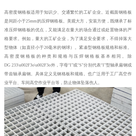
高密度钢格板适用于知识少、交通繁忙的工矿企业。近截面钢格板
是间距小于25mm的压焊钢格板。美观大方，安装方便，既继承了标
准压焊钢格板的优点，又能满足在量大的场合通过或处置物体的严
格要求。例如，量大的工矿企业，为了满足安全要求，不得掉落大
型物体（如直径小于20毫米的钢球）。紧凑型钢格板规格和标准。
高密度钢格板的种类和规格与压焊钢格板基本相同。除
DG 233\u002F3o\u002F3o外，字母“I”或“S”分别代表“I”型轴承扁钢或
带齿轴承扁钢。具体定义见钢格板和规格。也广泛用于工厂高空作
业平台、车间高空作业平台等，防止物体坠落伤人。