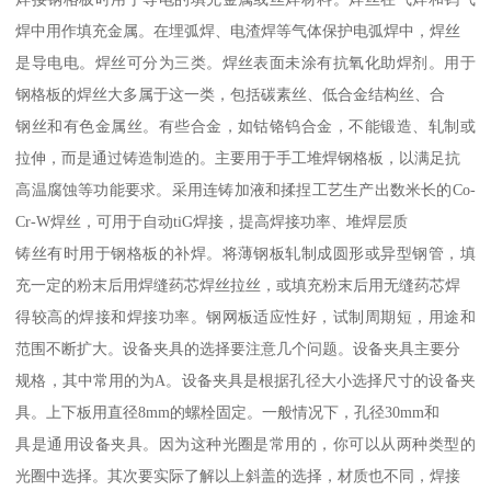
焊中用作填充金属。在埋弧焊、电渣焊等气体保护电弧焊中，焊丝
是导电电。焊丝可分为三类。焊丝表面未涂有抗氧化助焊剂。用于
钢格板的焊丝大多属于这一类，包括碳素丝、低合金结构丝、合
钢丝和有色金属丝。有些合金，如钴铬钨合金，不能锻造、轧制或
拉伸，而是通过铸造制造的。主要用于手工堆焊钢格板，以满足抗
高温腐蚀等功能要求。采用连铸加液和揉捏工艺生产出数米长的Co-
Cr-W焊丝，可用于自动tiG焊接，提高焊接功率、堆焊层质
铸丝有时用于钢格板的补焊。将薄钢板轧制成圆形或异型钢管，填
充一定的粉末后用焊缝药芯焊丝拉丝，或填充粉末后用无缝药芯焊
得较高的焊接和焊接功率。钢网板适应性好，试制周期短，用途和
范围不断扩大。设备夹具的选择要注意几个问题。设备夹具主要分
规格，其中常用的为A。设备夹具是根据孔径大小选择尺寸的设备夹
具。上下板用直径8mm的螺栓固定。一般情况下，孔径30mm和
具是通用设备夹具。因为这种光圈是常用的，你可以从两种类型的
光圈中选择。其次要实际了解以上斜盖的选择，材质也不同，焊接