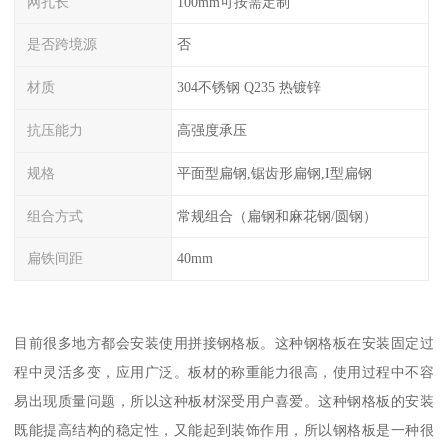
网孔长
100mm可按需定制
是否跨境源
否
材质
304不锈钢 Q235 热镀锌
抗压能力
高强度承压
规格
平面型扁钢,锯齿形扁钢,I型扁钢
组合方式
常规组合（扁钢和麻花钢/圆钢）
扁铁间距
40mm
目前很多地方都会安装使用拼接钢格板。这种钢格板在安装固定过
程中灵活多变，应用广泛。板材的称重能力很高，使用过程中不容
易出现质量问题，所以这种板材深受用户喜爱。这种钢格板的安装
既能提高结构的稳定性，又能起到装饰作用，所以钢格板是一种很