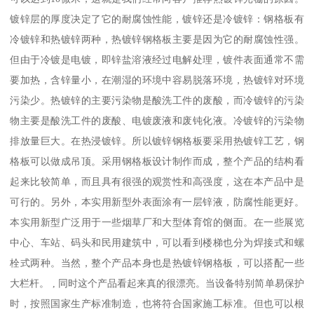
镀锌层的厚度决定了它的耐腐蚀性能，镀锌还是冷镀锌：钢格板有
冷镀锌和热镀锌两种，热镀锌钢格板主要是因为它的耐腐蚀性强。
但由于冷镀是电镀，即锌盐溶液经过电解处理，镀件表面通常不需
要加热，含锌量小，在潮湿的环境中容易脱落环境，热镀锌对环境
污染少。热镀锌的主要污染物是酸洗工件的废酸，而冷镀锌的污染
物主要是酸洗工件的废酸、电镀废液和废钝化液。冷镀锌的污染物
排放量巨大。在热浸镀锌。所以镀锌钢格板要采用热镀锌工艺，钢
格板可以做成吊顶。采用钢格板设计制作而成，整个产品的结构看
起来比较简单，而且具有很强的观赏性和高强度，这在本产品中是
可行的。另外，本实用新型外表面涂有一层锌液，防腐性能更好。
本实用新型广泛用于一些烟草厂和大型体育馆的侧面。在一些展览
中心、车站、码头和民用建筑中，可以看到楼梯也分为焊接式和螺
栓式两种。当然，整个产品本身也是热镀锌钢格板，可以搭配一些
大栏杆。 , 同时这个产品看起来真的很漂亮。当设备特别简单易保护
时，按照国家生产标准制造，也将符合国家施工标准。但也可以根