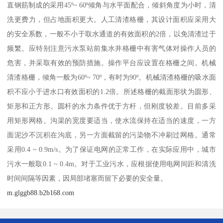
直钢筋制成的采用45º~ 60º倾角与水平面配合，倾斜角度为小时，清
洗更费力，但占地面积更大。人工清渣格栅，其设计面积应采用大
的安全系数，一般不小于取水通道的有效面积的2倍，以免清渣过于
频繁。应特别注意污水泵站前集水井格栅中有害气体对操作人员的
危害，并采取有效的预防措施。操作平台应设置在格栅之间。机械
清渣格栅，倾角一般为60º~ 70º，有时为90º。机械清渣格栅的吸水面
积不应小于进水口有效面积的1.2倍。所述格栅的截面形状为圆形、
矩形和正方形。圆杆的水力条件优于方杆，但刚度较差。目前多采
用矩形网格。沟渠的宽度要适当，使水流保持在适当的速度，一方
面泥沙不沉积在沟底，另一方面截留的污染物不冲刷过网格。通常
采用0.4 ~ 0.9m/s。为了保证电网的正常工作，在实际应用中，城市
污水一般取0.1 ~ 0.4m。对于工业污水，应根据使用电网间距和清洗
时间间隔等因素，因局部堵塞而留下必要的安全量。
m.glggb88.b2b168.com