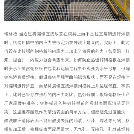
钢格板 当通过将扁钢直接放置在模具上而不是拉直扁钢进行焊接
时，格网矩阵中的内应力被假定为在外观上是直的。实际上，此时
假设在比较强的钢格板的内应力上加上了较强的外力（如高温、打
浆、捏合），内应力就会暴露出来。如何防止热镀锌钢格板在焊接
时变形？虽然钢格板在包装和运输过程中外观变为水平弓形，但扁
钢先矫直后焊接。假设扁钢呈现弯曲的锯齿形状，而不是在焊接时
对扁钢进行矫直，而是将扁钢直接焊接到模具上并呈现笔直。事实
上，此时已经存在强烈的内应力对比。热镀锌前，镀锌钢格板生产
厂家应做好准备：钢格板进入热镀锌槽前的母材表面应清洁无污
染。这里推荐酸洗作为清洁表面的简单方法，但应避免过度酸洗。
酸洗前应清除表面不能用酸洗去除的油渍、油漆、焊渣等污物。格
栅板加工后，格栅板表面应尽量大，无气孔、无缩孔，孔缝或焊接