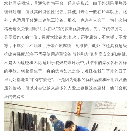
水处理等领域，且通常作为平台、通道等形式，由于外观采用热浸
镀锌处理，所以其耐腐蚀性很强，其使用寿命一般在10年以上。此
外，也适用于普通土建施工设备。那么，也许有人会问，为什么钢
格栅这么受欢迎呢?让我们从它的多重优势开始。先，它的强度高，
是硬质PVC的十倍，强度大比铝大;其次，还耐腐蚀，不生锈，不发
霉，不腐烂，不油漆，液体介质腐蚀，免维护。此外,它还具有超级
抗疲劳强度,设备不需要使用起重设备,节约和方便,和高安全:闷,绝缘,
不是因为磕碰和火花,适用于易燃易爆环境中,以结束的爆发各种各样
的事故。钢格栅集于一身的优点如此之多，难怪在我们平常的日子
里到处都能看到它的“痕迹”。正是因为钢板的优良品质和应用以及低
廉的价格，所以才会让越来越多的人爱上钢板这类建材，他们会疯
狂的去购买