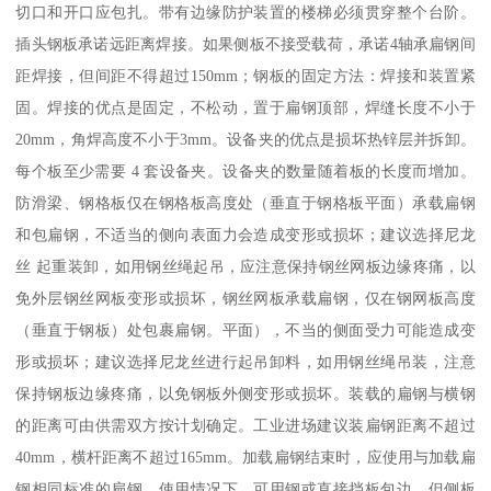
切口和开口应包扎。带有边缘防护装置的楼梯必须贯穿整个台阶。
插头钢板承诺远距离焊接。如果侧板不接受载荷，承诺4轴承扁钢间
距焊接，但间距不得超过150mm；钢板的固定方法：焊接和装置紧
固。焊接的优点是固定，不松动，置于扁钢顶部，焊缝长度不小于
20mm，角焊高度不小于3mm。设备夹的优点是损坏热锌层并拆卸。
每个板至少需要 4 套设备夹。设备夹的数量随着板的长度而增加。
防滑梁、钢格板仅在钢格板高度处（垂直于钢格板平面）承载扁钢
和包扁钢，不适当的侧向表面力会造成变形或损坏；建议选择尼龙
丝 起重装卸，如用钢丝绳起吊，应注意保持钢丝网板边缘疼痛，以
免外层钢丝网板变形或损坏，钢丝网板承载扁钢，仅在钢网板高度
（垂直于钢板）处包裹扁钢。平面），不当的侧面受力可能造成变
形或损坏；建议选择尼龙丝进行起吊卸料，如用钢丝绳吊装，注意
保持钢板边缘疼痛，以免钢板外侧变形或损坏。装载的扁钢与横钢
的距离可由供需双方按计划确定。工业进场建议装扁钢距离不超过
40mm，横杆距离不超过165mm。加载扁钢结束时，应使用与加载扁
钢相同标准的扁钢。使用情况下，可用钢或直接挡板包边，但侧板