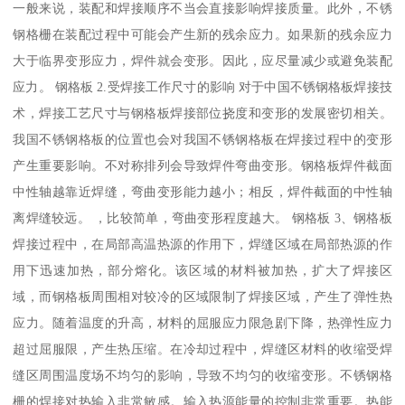
一般来说，装配和焊接顺序不当会直接影响焊接质量。此外，不锈
钢格栅在装配过程中可能会产生新的残余应力。如果新的残余应力
大于临界变形应力，焊件就会变形。因此，应尽量减少或避免装配
应力。 钢格板 2.受焊接工作尺寸的影响 对于中国不锈钢格板焊接技
术，焊接工艺尺寸与钢格板焊接部位挠度和变形的发展密切相关。
我国不锈钢格板的位置也会对我国不锈钢格板在焊接过程中的变形
产生重要影响。不对称排列会导致焊件弯曲变形。钢格板焊件截面
中性轴越靠近焊缝，弯曲变形能力越小；相反，焊件截面的中性轴
离焊缝较远。 ，比较简单，弯曲变形程度越大。 钢格板 3、钢格板
焊接过程中，在局部高温热源的作用下，焊缝区域在局部热源的作
用下迅速加热，部分熔化。该区域的材料被加热，扩大了焊接区
域，而钢格板周围相对较冷的区域限制了焊接区域，产生了弹性热
应力。随着温度的升高，材料的屈服应力限急剧下降，热弹性应力
超过屈服限，产生热压缩。在冷却过程中，焊缝区材料的收缩受焊
缝区周围温度场不均匀的影响，导致不均匀的收缩变形。不锈钢格
栅的焊接对热输入非常敏感。输入热源能量的控制非常重要。热能