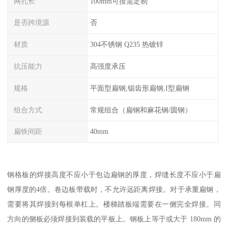
网孔长
100mm可按需定制
是否跨境源
否
材质
304不锈钢 Q235 热镀锌
抗压能力
高强度承压
规格
平面型扁钢,锯齿形扁钢,I型扁钢
组合方式
常规组合（扁钢和麻花钢/圆钢）
扁铁间距
40mm
钢格板的焊接高度不应小于包边扁钢的厚度，焊缝长度不应小于扁
钢厚度的4倍。卷边板带载时，不允许远距离焊接。对于承重扁钢，
需要将其焊接到每根单杠上。楼梯踏板端需要在一侧完全焊接。同
方向的侧板必须焊接到装载的平板上。钢板上等于或大于 180mm 的