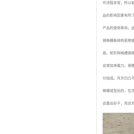
作流程非常，所以
广东钢格板
品的影响因素有所
广西钢格板
产品的使用寿命。
云南钢格板
钢格栅板结构是根
湖南钢格板
高。矩形网格槽钢
湖北钢格板
会增加承载力。钢槽
江西钢格板
分组成。月牙凹凸
山西钢格板
格栅成型后的，在
上海钢格板
会露出砂子，而且
南京钢格板
苏州钢格板