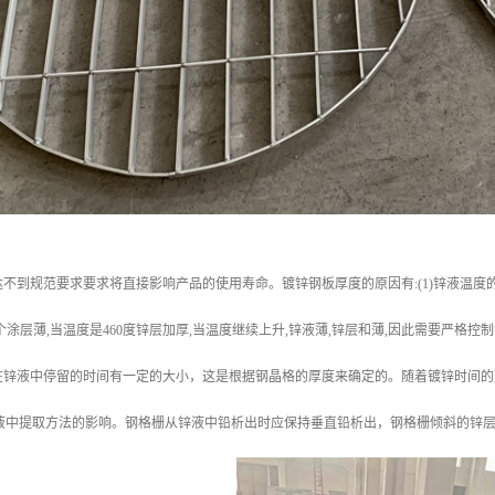
不到规范要求要求将直接影响产品的使用寿命。镀锌钢板厚度的原因有:(1)锌液温度的
个涂层薄,当温度是460度锌层加厚,当温度继续上升,锌液薄,锌层和薄,因此需要严格
在锌液中停留的时间有一定的大小，这是根据钢晶格的厚度来确定的。随着镀锌时间的
从锌液中提取方法的影响。钢格栅从锌液中铅析出时应保持垂直铅析出，钢格栅倾斜的锌