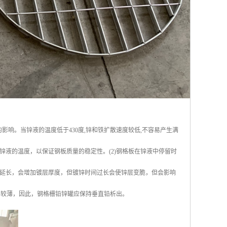
影响。当锌液的温度低于430度,锌和铁扩散速度较低,不容易产生满
控制锌液的温度，以保证钢板质量的稳定性。(2)钢格板在锌液中停留时
延长，会增加镀层厚度，但镀锌时间过长会使锌层变脆，但会影响
层较薄，因此，钢格栅铅锌罐应保持垂直铅析出。