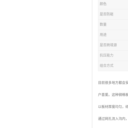
颜色
复合钢格板
是否防砸
热浸锌钢格板
数量
钢格板厂家
用途
热镀锌钢格板
是否跨境源
抗压能力
江苏钢格板
组合方式
浙江钢格板
山东钢格板
目前很多地方都会
福建钢格板
户喜爱。这种钢格
安徽钢格板
以板材厚度均匀，
河南钢格板
通过网孔流入沟内
陕西钢格板