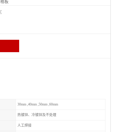
钢格板
宁区
30mm ,40mm ,50mm ,60mm
热镀锌、冷镀锌及不处理
人工焊接