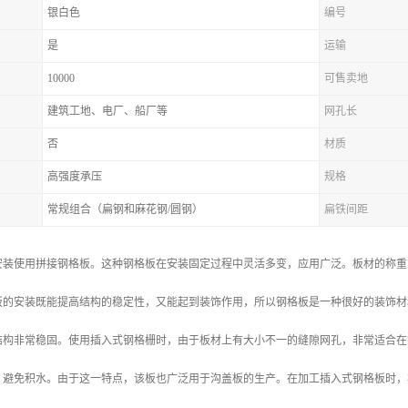
银白色
编号
是
运输
10000
可售卖地
建筑工地、电厂、船厂等
网孔长
否
材质
高强度承压
规格
常规组合（扁钢和麻花钢/圆钢）
扁铁间距
安装使用拼接钢格板。这种钢格板在安装固定过程中灵活多变，应用广泛。板材的称重
板的安装既能提高结构的稳定性，又能起到装饰作用，所以钢格板是一种很好的装饰材
结构非常稳固。使用插入式钢格栅时，由于板材上有大小不一的缝隙网孔，非常适合在
，避免积水。由于这一特点，该板也广泛用于沟盖板的生产。在加工插入式钢格板时，