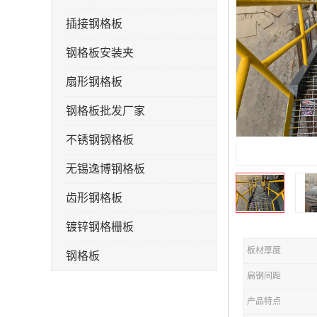
插接钢格板
钢格板安装夹
扇形钢格板
钢格板批发厂家
不锈钢钢格板
无锡逸博钢格板
齿形钢格板
镀锌钢格栅板
板材厚度
钢格板
扁钢间距
钢格栅板
产品特点
水沟盖板