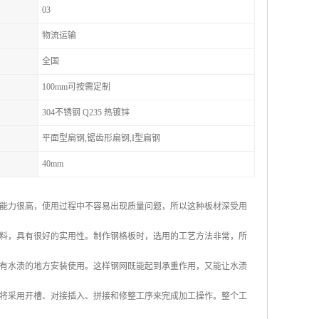
03
物流运输
全国
100mm可按需定制
304不锈钢 Q235 热镀锌
平面型扁钢,锯齿形扁钢,I型扁钢
40mm
能力很高，使用过程中不容易出现质量问题，所以这种板材深受用
料，具有很好的实用性。制作钢格板时，选用的工艺方法非常，所
有水渍的地方安装使用。这样钢网既能起到承重作用，又能让水渍
将采用开槽、对接插入、拼接和修整工序来完成加工操作。整个工