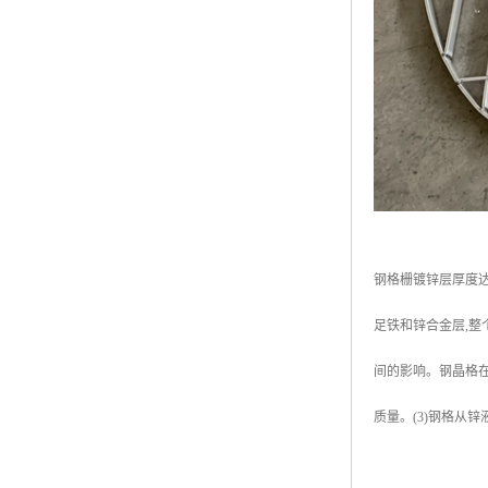
钢格栅镀锌层厚度达
足铁和锌合金层,整
间的影响。钢晶格
质量。(3)钢格