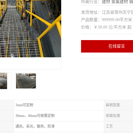
所属行业：
建材
金属建材
发货地址：江苏省常州天
产品数量：999999.00平方米
价格：￥
58.00
元/平方米 起
在线留言
3mm可定制
扁钢宽度
30mm、40mm可按需定制
表面处理
通风，采光，散热，防滑
工艺