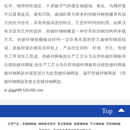
化学、物理特性稳定，不易被空气和微生物腐蚀、氧化。沟槽荷载
可以显著提高。避免凹痕。扁钢距离为厘米的热镀锌钢格栅具有较
大的抗冲击性，具有跨越高度的特点。它是对时间的利用。如果没
有涉及到元件的损坏，热镀锌钢格栅是一种非常好的钢结构和承载
方式。热镀锌钢格栅板由经纬一定距离布置的受力扁钢和钢筋组
成。原板焊接在耐高压焊机上，产品经过切割、封堵、开孔、包绕
等工序深加工而成。热镀锌网板按生产工艺分为压焊热镀锌网板和
压锁热镀锌网板;按生产工艺分为压焊热镀锌网板和压锁热镀锌网板
镀锌钢网架外观形状分为齿型镀锌钢网架、扁平型镀锌钢网架、I型
镀锌钢网架和复合型镀锌钢网架。
m.glggb88.b2b168.com
Top
主营产品：无锡钢格板 钢格板安装夹 复合钢格板 插接钢格板 平台钢格板 异形钢格板