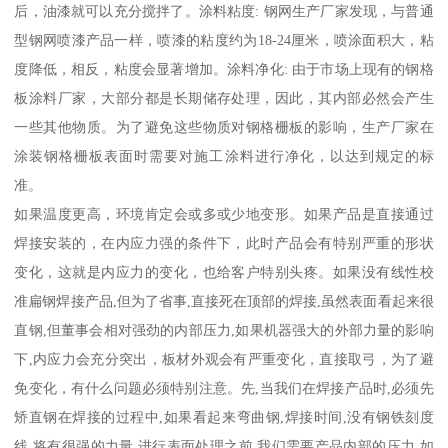
后，油漆就可以充分搅拌了。涂料粘度: 钢网生产厂家发现，与普通
型钢网喷漆产品一样，喷漆的粘度约为18-24厘米，喷涂面积大，粘
度降低，相反，粘度会显著增加。涂料净化: 由于市场上现有的钢格
板涂料厂家，大部分都是长期储存处理，因此，其内部必然会产生
一些其他物质。为了避免这些物质对钢格栅板的影响，生产厂家在
涂装钢格栅板表面时需要对施工涂料进行净化，以达到规定的标
准。
如果温度更高，环境肯定会或多或少地变形。如果产品是直接通过
焊接安装的，在内应力强的条件下，此时产品会有特别严重的形状
变化，这就是内应力的变化，也给客户特别头疼。如果没有线性校
准扁钢焊接产品,但为了省事,直接死在顶部的焊接,虽然表面看起来很
直钢,但董事会相对强劲的内部压力,如果机器强大的外部力量的影响
下,内应力会充分突出，板材外观会有严重变化，直接取弓，为了避
免变化，有什么问题必须特别注意。先,当我们在焊接产品时,必须先
矫直钢在焊接的过程中,如果看起来弯曲钢,焊接时间,没有钢铁刻度
线,将有很强的力量,进行表面处理之前,我们需要产品内部的压力,如