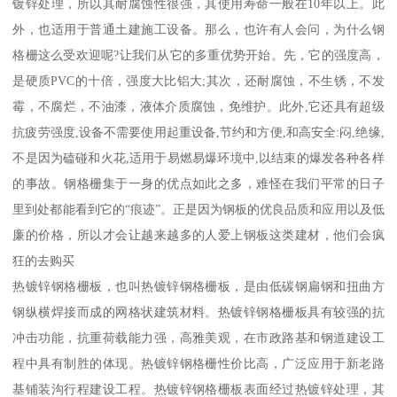
镀锌处理，所以其耐腐蚀性很强，其使用寿命一般在10年以上。此
外，也适用于普通土建施工设备。那么，也许有人会问，为什么钢
格栅这么受欢迎呢?让我们从它的多重优势开始。先，它的强度高，
是硬质PVC的十倍，强度大比铝大;其次，还耐腐蚀，不生锈，不发
霉，不腐烂，不油漆，液体介质腐蚀，免维护。此外,它还具有超级
抗疲劳强度,设备不需要使用起重设备,节约和方便,和高安全:闷,绝缘,
不是因为磕碰和火花,适用于易燃易爆环境中,以结束的爆发各种各样
的事故。钢格栅集于一身的优点如此之多，难怪在我们平常的日子
里到处都能看到它的“痕迹”。正是因为钢板的优良品质和应用以及低
廉的价格，所以才会让越来越多的人爱上钢板这类建材，他们会疯
狂的去购买
热镀锌钢格栅板，也叫热镀锌钢格栅板，是由低碳钢扁钢和扭曲方
钢纵横焊接而成的网格状建筑材料。热镀锌钢格栅板具有较强的抗
冲击功能，抗重荷载能力强，高雅美观，在市政路基和钢道建设工
程中具有制胜的体现。热镀锌钢格栅性价比高，广泛应用于新老路
基铺装沟行程建设工程。热镀锌钢格栅板表面经过热镀锌处理，其