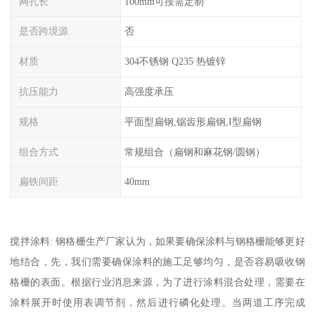
网孔长
100mm可按需定制
是否跨境源
否
材质
304不锈钢 Q235 热镀锌
抗压能力
高强度承压
规格
平面型扁钢,锯齿形扁钢,I型扁钢
组合方式
常规组合（扁钢和麻花钢/圆钢）
扁铁间距
40mm
搅拌涂料: 钢格栅生产厂家认为，如果要确保涂料与钢格栅能够更好
地结合，先，我们需要确保涂料的施工足够均匀，是否容易吸收钢
格栅的表面。根据行业消息来源，为了进行涂料混合处理，需要在
涂料展开时使用表调节剂，然后进行磷化处理。当两道工序完成