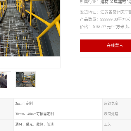
所属行业：
建材
金属建材
发货地址：江苏省常州天
产品数量：999999.00平方米
价格：￥
58.00
元/平方米 起
在线留言
3mm可定制
扁钢宽度
30mm、40mm可按需定制
表面处理
通风，采光，散热，防滑
工艺