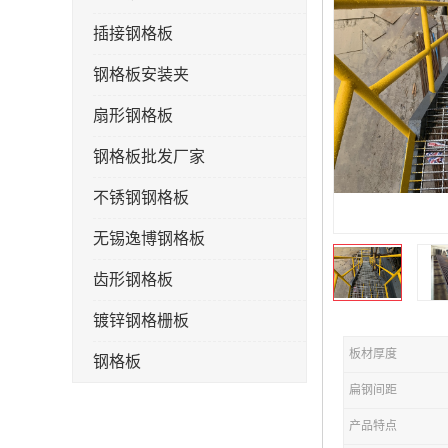
插接钢格板
钢格板安装夹
扇形钢格板
钢格板批发厂家
不锈钢钢格板
无锡逸博钢格板
齿形钢格板
镀锌钢格栅板
板材厚度
钢格板
扁钢间距
钢格栅板
产品特点
水沟盖板