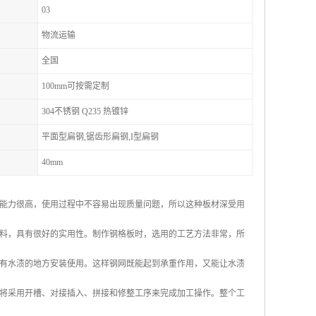
03
物流运输
全国
100mm可按需定制
304不锈钢 Q235 热镀锌
平面型扁钢,锯齿形扁钢,I型扁钢
40mm
能力很高，使用过程中不容易出现质量问题，所以这种板材深受用
料，具有很好的实用性。制作钢格板时，选用的工艺方法非常，所
有水渍的地方安装使用。这样钢网既能起到承重作用，又能让水渍
将采用开槽、对接插入、拼接和修整工序来完成加工操作。整个工