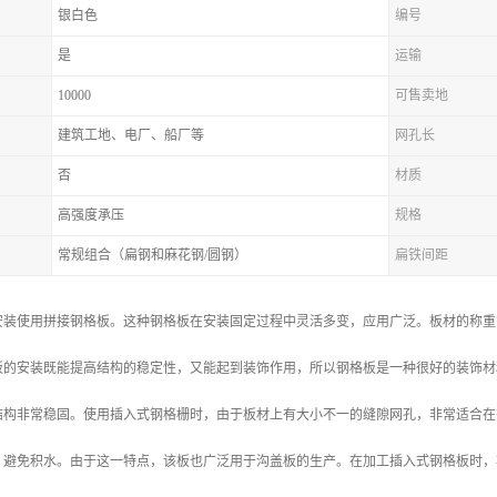
银白色
编号
是
运输
10000
可售卖地
建筑工地、电厂、船厂等
网孔长
否
材质
高强度承压
规格
常规组合（扁钢和麻花钢/圆钢）
扁铁间距
安装使用拼接钢格板。这种钢格板在安装固定过程中灵活多变，应用广泛。板材的称重
板的安装既能提高结构的稳定性，又能起到装饰作用，所以钢格板是一种很好的装饰材
结构非常稳固。使用插入式钢格栅时，由于板材上有大小不一的缝隙网孔，非常适合在
，避免积水。由于这一特点，该板也广泛用于沟盖板的生产。在加工插入式钢格板时，