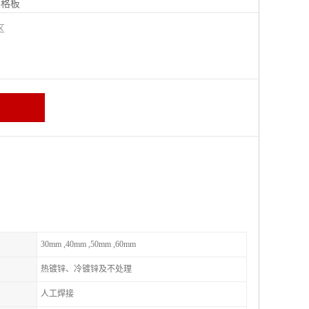
钢格板
宁区
30mm ,40mm ,50mm ,60mm
热镀锌、冷镀锌及不处理
人工焊接