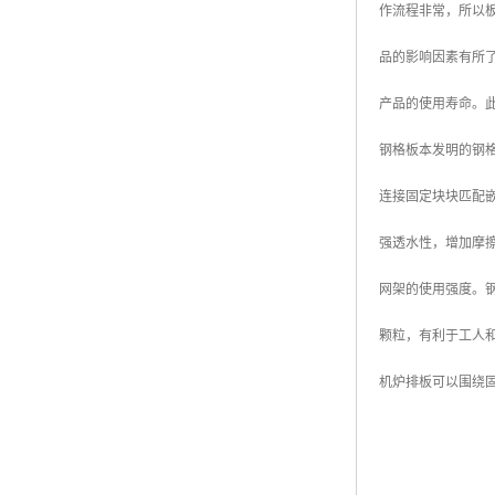
作流程非常，所以
广东钢格板
品的影响因素有所
广西钢格板
产品的使用寿命。
云南钢格板
钢格板本发明的钢
湖南钢格板
连接固定块块匹配
湖北钢格板
强透水性，增加摩
江西钢格板
网架的使用强度。
山西钢格板
颗粒，有利于工人
上海钢格板
机炉排板可以围绕
南京钢格板
苏州钢格板