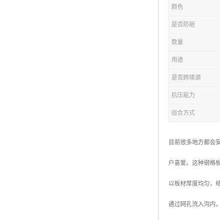
颜色
复合钢格板
是否防砸
热浸锌钢格板
数量
钢格板厂家
用途
热镀锌钢格板
是否跨境源
抗压能力
江苏钢格板
组合方式
浙江钢格板
山东钢格板
目前很多地方都会
福建钢格板
户喜爱。这种钢格
安徽钢格板
以板材厚度均匀，
河南钢格板
通过网孔流入沟内
陕西钢格板