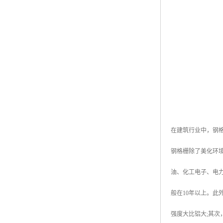
黑龙江钢格板
玻璃钢格栅
在建筑行业中，钢
钢格栅除了美化环
油、化工电子、电
般在10年以上。此
强度大比铝大;其次