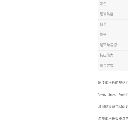
颜色
复合钢格板
是否防砸
热浸锌钢格板
数量
钢格板厂家
用途
热镀锌钢格板
是否跨境源
抗压能力
江苏钢格板
组合方式
浙江钢格板
山东钢格板
喷漆钢格板的规格:喷
福建钢格板
3mm、4mm、5m
安徽钢格板
漆钢格板麻花钢间距
河南钢格板
沟盖钢格栅板模具
陕西钢格板