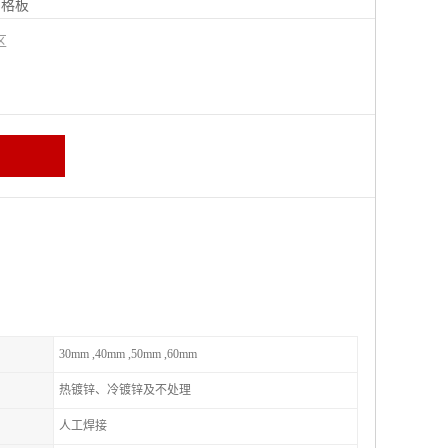
钢格板
宁区
30mm ,40mm ,50mm ,60mm
热镀锌、冷镀锌及不处理
人工焊接