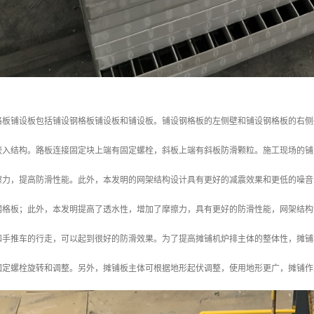
格板铺设板包括铺设钢格板铺设板和铺设板。铺设钢格板的左侧壁和铺设钢格板的右侧
嵌入结构。路板连接固定块上端有固定螺栓，斜板上端有斜板防滑颗粒。施工现场的铺
擦力，提高防滑性能。此外，本发明的网架结构设计具有更好的减震效果和更低的噪音
钢格板；此外，本发明提高了透水性，增加了摩擦力，具有更好的防滑性能，网架结构
和手推车的行走，可以起到很好的防滑效果。为了提高摊铺机炉排主体的整体性，摊铺
固定螺栓旋转和调整。另外，摊铺板主体可根据地形起伏调整，使用地形更广，摊铺作