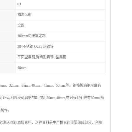
03
物流运输
全国
100mm可按需定制
304不锈钢 Q235 热镀锌
平面型扁钢,锯齿形扁钢,I型扁钢
40mm
32mm、35mm 40mm、45mm、50mm,等。钢格板扁钢厚度有
两相邻受荷扁钢的距,惯用30mm,40mm,有时候我们也有60mm;喷
己制作。
的聚丙烯的原始资料，这种资料是生产模具的重要组成部分，利用