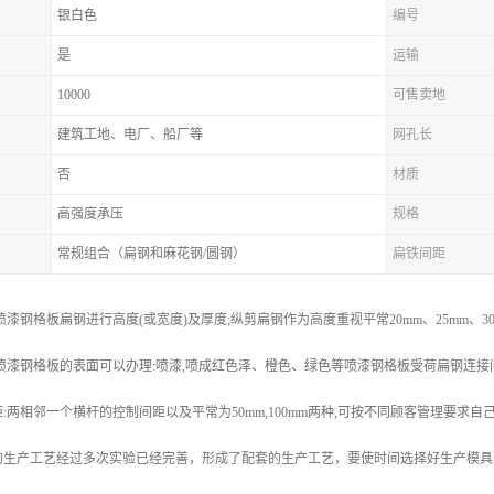
银白色
编号
是
运输
10000
可售卖地
建筑工地、电厂、船厂等
网孔长
否
材质
高强度承压
规格
常规组合（扁钢和麻花钢/圆钢）
扁铁间距
漆钢格板扁钢进行高度(或宽度)及厚度;纵剪扁钢作为高度重视平常20mm、25mm、30mm、
m;喷漆钢格板的表面可以办理:喷漆,喷成红色泽、橙色、绿色等喷漆钢格板受荷扁钢连接间距:
:两相邻一个横杆的控制间距以及平常为50mm,100mm两种,可按不同顾客管理要求自
的生产工艺经过多次实验已经完善，形成了配套的生产工艺，要使时间选择好生产模具