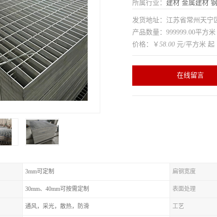
所属行业：
建材
金属建材
发货地址：江苏省常州天
产品数量：999999.00平方米
价格：￥
58.00
元/平方米 起
在线留言
3mm可定制
扁钢宽度
30mm、40mm可按需定制
表面处理
通风，采光，散热，防滑
工艺